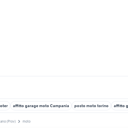
ooter
affitto garage moto Campania
posto moto torino
affitto
lano (Prov)
moto