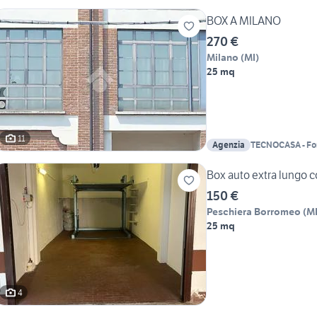
Ungheria
BOX A MILANO
270 €
Milano
(
MI
)
25 mq
11
Agenzia
TECNOCASA - Forlanini - Mecenate -
Ungheria
Box auto extra lungo
150 €
Peschiera Borromeo
(
M
25 mq
4