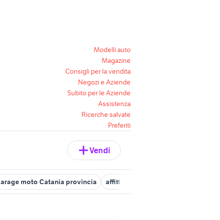
Modelli auto
Magazine
Consigli per la vendita
Negozi e Aziende
Subito per le Aziende
Assistenza
Ricerche salvate
Preferiti
Vendi
 garage moto Catania provincia
affitto garage moto e scooter
aff