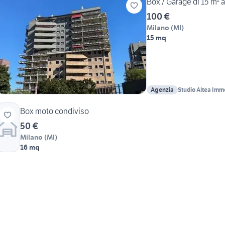
Box / Garage di 15 m² 
100 €
Milano
(
MI
)
15 mq
Agenzia
Studio Altea Imm
Box moto condiviso
50 €
Milano
(
MI
)
16 mq