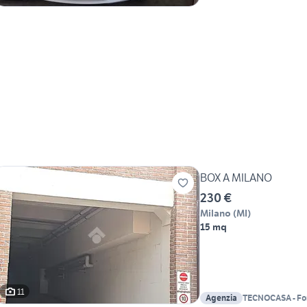
BOX A MILANO
230 €
Milano
(
MI
)
15 mq
11
Agenzia
TECNOCASA - Forlanini - Mecenate -