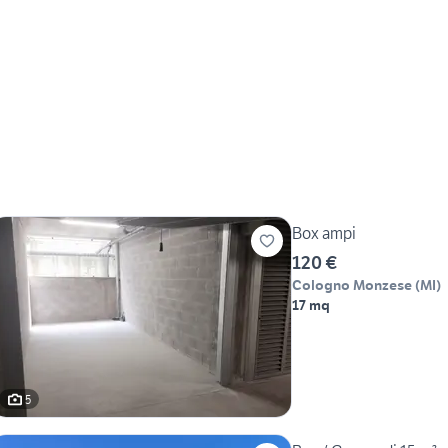
Box ampi
120 €
Cologno Monzese
(
MI
)
17 mq
5