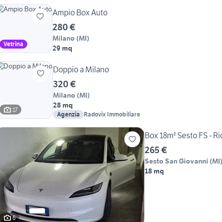
Ampio Box Auto
280 €
Milano
(
MI
)
Vetrina
29 mq
Doppio a Milano
320 €
Milano
(
MI
)
28 mq
17
Agenzia
Radovix Immobiliare
Box 18m² Sesto FS - R
265 €
Sesto San Giovanni
(
MI
18 mq
6