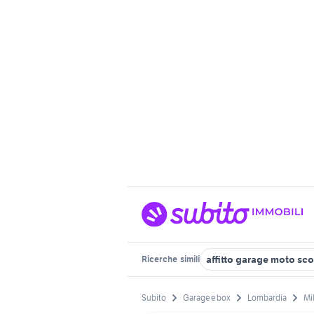
affitto garage moto sc
Ricerche
simili
Subito
Garage e box
Lombardia
Mi