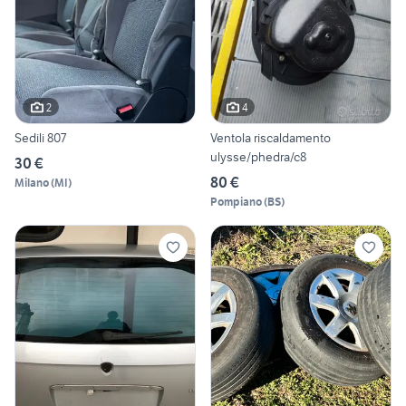
2
4
Sedili 807
Ventola riscaldamento
ulysse/phedra/c8
30 €
80 €
Milano
(
MI
)
Pompiano
(
BS
)