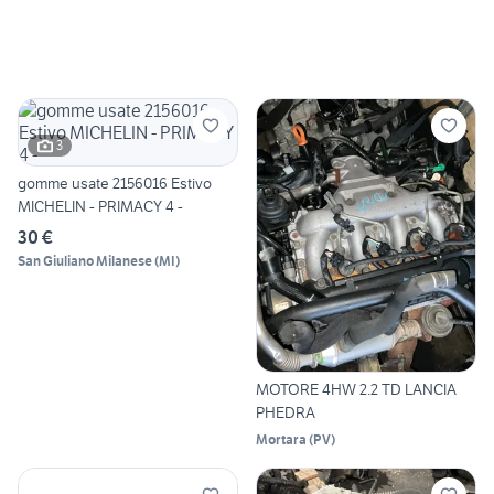
3
gomme usate 2156016 Estivo
MICHELIN - PRIMACY 4 -
30 €
San Giuliano Milanese
(
MI
)
MOTORE 4HW 2.2 TD LANCIA
PHEDRA
Mortara
(
PV
)