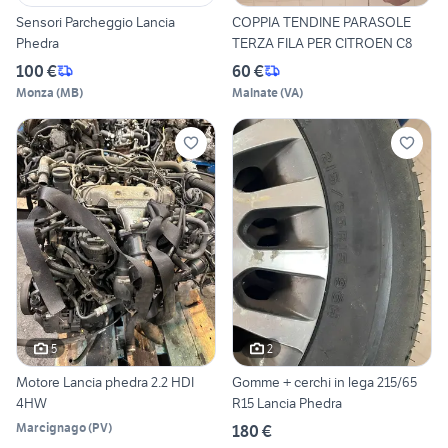
Sensori Parcheggio Lancia
COPPIA TENDINE PARASOLE
Phedra
TERZA FILA PER CITROEN C8
100 €
60 €
Monza
(
MB
)
Malnate
(
VA
)
5
2
Motore Lancia phedra 2.2 HDI
Gomme + cerchi in lega 215/65
4HW
R15 Lancia Phedra
Marcignago
(
PV
)
180 €