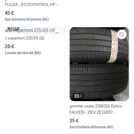
FULDA - ECOCONTROL HP -
45 €
San Giuliano Milanese
(
MI
)
5
2 copertoni 215/65 r16
20 €
Lonato del Garda
(
BS
)
3
gomme usate 2156016 Estivo
FALKEN - ZIEX ZE310EC -
35 €
San Giuliano Milanese
(
MI
)