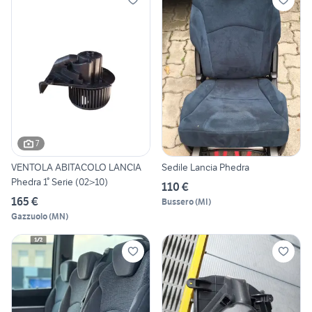
7
VENTOLA ABITACOLO LANCIA
Sedile Lancia Phedra
Phedra 1° Serie (02>10)
110 €
165 €
Bussero
(
MI
)
Gazzuolo
(
MN
)