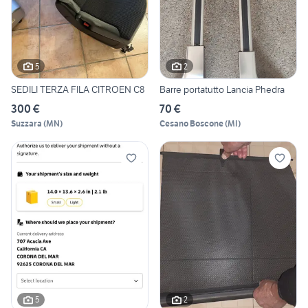
5
2
SEDILI TERZA FILA CITROEN C8
Barre portatutto Lancia Phedra
300 €
70 €
Suzzara
(
MN
)
Cesano Boscone
(
MI
)
5
2