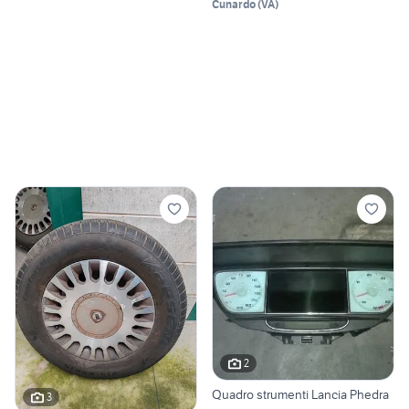
Cunardo
(
VA
)
2
Quadro strumenti Lancia Phedra
3