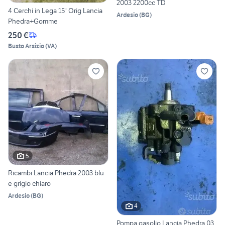
2003 2200cc TD
4 Cerchi in Lega 15" Orig Lancia
Ardesio
(
BG
)
Phedra+Gomme
250 €
Busto Arsizio
(
VA
)
5
Ricambi Lancia Phedra 2003 blu
e grigio chiaro
Ardesio
(
BG
)
4
Pompa gasolio Lancia Phedra 03