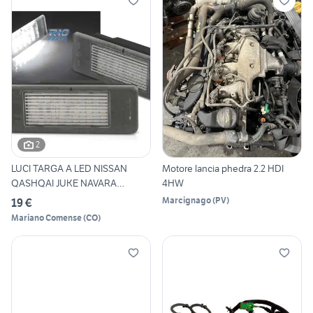
2
LUCI TARGA A LED NISSAN
Motore lancia phedra 2.2 HDI
QASHQAI JUKE NAVARA
4HW
MERCED
Marcignago
(
PV
)
19 €
Mariano Comense
(
CO
)