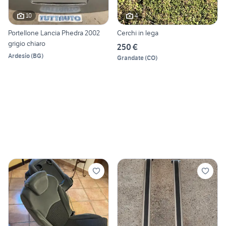
10
4
Portellone Lancia Phedra 2002
Cerchi in lega
grigio chiaro
250 €
Ardesio
(
BG
)
Grandate
(
CO
)