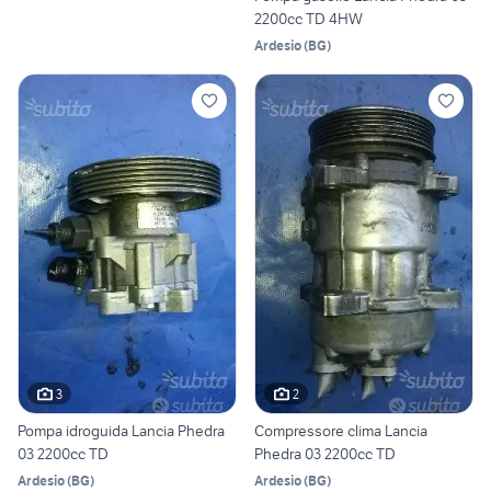
2200cc TD 4HW
Ardesio
(
BG
)
3
2
Pompa idroguida Lancia Phedra
Compressore clima Lancia
03 2200cc TD
Phedra 03 2200cc TD
Ardesio
(
BG
)
Ardesio
(
BG
)