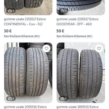
3
3
gomme usate 2155517 Estivo
gomme usate 2155517 Estivo
CONTINENTAL - Con - 512
GOODYEAR - EFF - 460
30 €
50 €
San Giuliano Milanese
(
MI
)
San Giuliano Milanese
(
MI
)
3
3
gomme usate 2055516 Estivo
gomme usate 1855515 Estivo