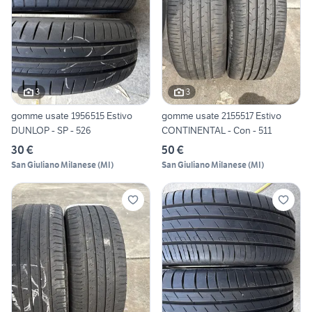
3
3
gomme usate 1956515 Estivo
gomme usate 2155517 Estivo
DUNLOP - SP - 526
CONTINENTAL - Con - 511
30 €
50 €
San Giuliano Milanese
(
MI
)
San Giuliano Milanese
(
MI
)