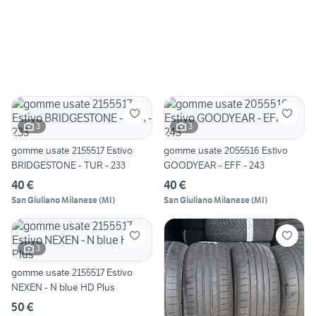
3
3
gomme usate 2155517 Estivo
gomme usate 2055516 Estivo
BRIDGESTONE - TUR - 233
GOODYEAR - EFF - 243
40 €
40 €
San Giuliano Milanese
(
MI
)
San Giuliano Milanese
(
MI
)
3
gomme usate 2155517 Estivo
NEXEN - N blue HD Plus
50 €