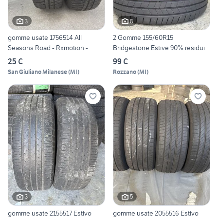
3
8
gomme usate 1756514 All
2 Gomme 155/60R15
Seasons Road - Rxmotion -
Bridgestone Estive 90% residui
25 €
99 €
San Giuliano Milanese
(
MI
)
Rozzano
(
MI
)
3
5
gomme usate 2155517 Estivo
gomme usate 2055516 Estivo