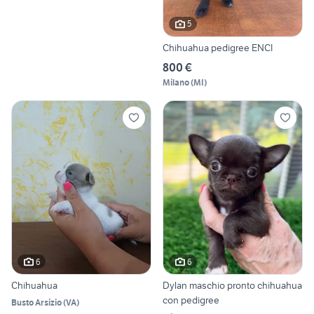
5
Chihuahua pedigree ENCI
800 €
Milano
(
MI
)
6
6
Chihuahua
Dylan maschio pronto chihuahua
con pedigree
Busto Arsizio
(
VA
)