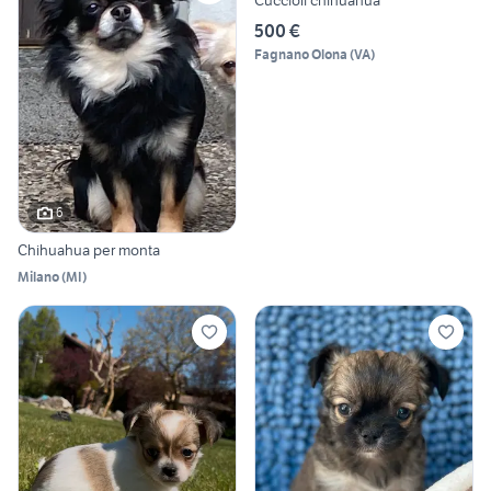
Cuccioli chihuahua
500 €
Fagnano Olona
(
VA
)
6
Chihuahua per monta
Milano
(
MI
)