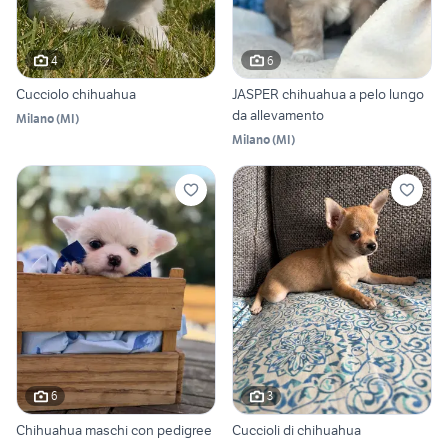
4
6
Cucciolo chihuahua
JASPER chihuahua a pelo lungo
da allevamento
Milano
(
MI
)
Milano
(
MI
)
6
3
Chihuahua maschi con pedigree
Cuccioli di chihuahua