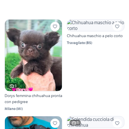
Chihuahua maschio a pelo corto
Travagliato
(
BS
)
6
Dorys femmina chihuahua pronta
con pedigree
Milano
(
MI
)
5