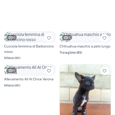
4
2
Cucciola femmina di Barboncino
Chihuahua maschio a pelo lungo
rosso
Travagliato
(
BS
)
Milano
(
MI
)
6
Allevamento All At Once Verona
Milano
(
MI
)