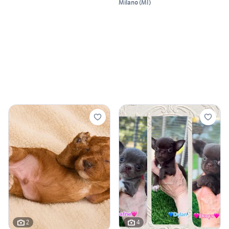
Milano
(
MI
)
2
4