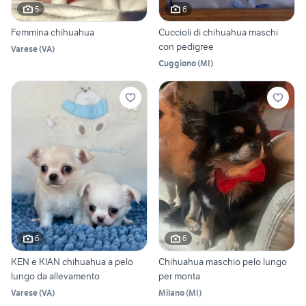
5
6
Femmina chihuahua
Cuccioli di chihuahua maschi
con pedigree
Varese
(
VA
)
Cuggiono
(
MI
)
6
6
KEN e KIAN chihuahua a pelo
Chihuahua maschio pelo lungo
lungo da allevamento
per monta
Varese
(
VA
)
Milano
(
MI
)