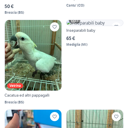
Cantu'
(
CO
)
50 €
Brescia
(
BS
)
3
Inseparabili baby
65 €
Mediglia
(
MI
)
Vetrina
Cacatua ed altri pappagalli
Brescia
(
BS
)