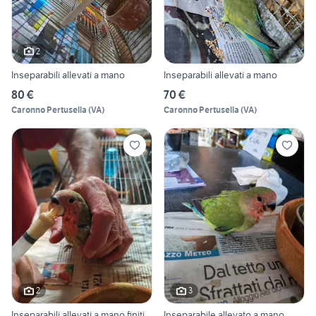
2
Inseparabili allevati a mano
Inseparabili allevati a mano
80 €
70 €
Caronno Pertusella
(
VA
)
Caronno Pertusella
(
VA
)
2
3
Inseparabili allevati a mano finiti
Inseparabile allevato a mano