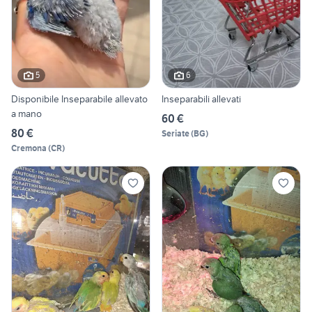
5
6
Disponibile Inseparabile allevato
Inseparabili allevati
a mano
60 €
80 €
Seriate
(
BG
)
Cremona
(
CR
)