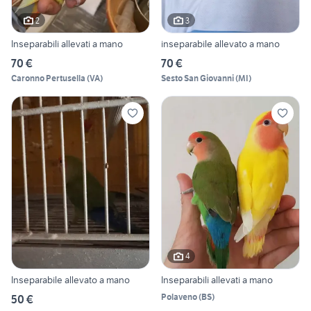
2
3
Inseparabili allevati a mano
inseparabile allevato a mano
70 €
70 €
Caronno Pertusella
(
VA
)
Sesto San Giovanni
(
MI
)
4
Inseparabile allevato a mano
Inseparabili allevati a mano
Polaveno
(
BS
)
50 €