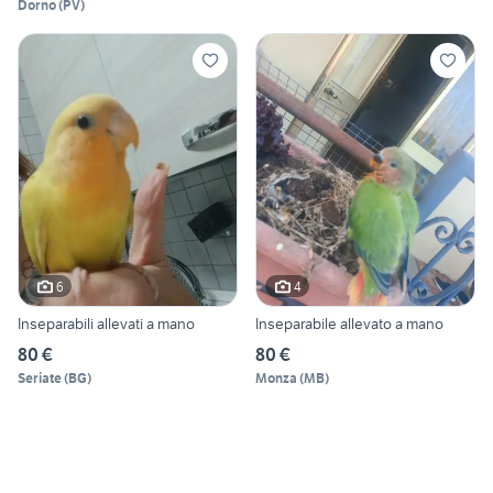
Dorno
(
PV
)
6
4
Inseparabili allevati a mano
Inseparabile allevato a mano
80 €
80 €
Seriate
(
BG
)
Monza
(
MB
)