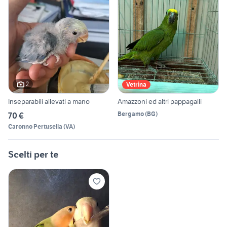
2
Vetrina
Inseparabili allevati a mano
Amazzoni ed altri pappagalli
Bergamo
(
BG
)
70 €
Caronno Pertusella
(
VA
)
Scelti per te