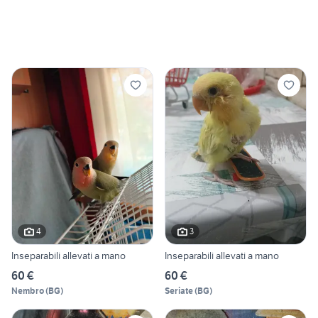
4
3
Inseparabili allevati a mano
Inseparabili allevati a mano
60 €
60 €
Nembro
(
BG
)
Seriate
(
BG
)