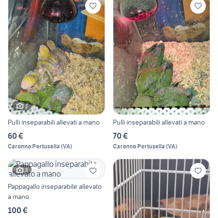
3
Pulli inseparabili allevati a mano
Pulli inseparabili allevati a mano
60 €
70 €
Caronno Pertusella
(
VA
)
Caronno Pertusella
(
VA
)
3
Pappagallo inseparabile allevato
a mano
100 €