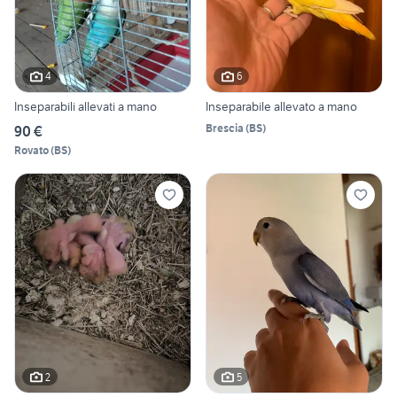
4
6
Inseparabili allevati a mano
Inseparabile allevato a mano
Brescia
(
BS
)
90 €
Rovato
(
BS
)
2
5