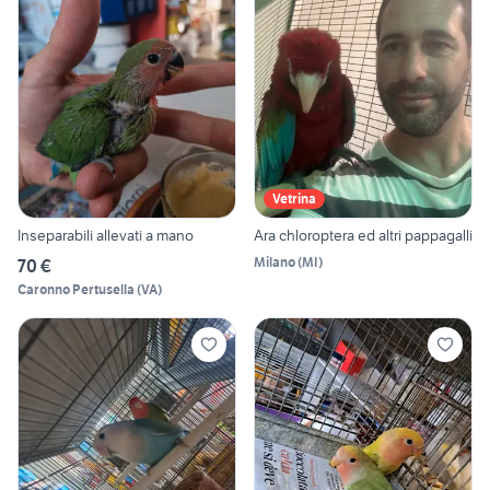
Vetrina
Inseparabili allevati a mano
Ara chloroptera ed altri pappagalli
Milano
(
MI
)
70 €
Caronno Pertusella
(
VA
)