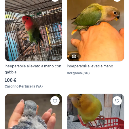
4
Inseparabile allevato a mano con
Inseparabili allevati a mano
gabbia
Bergamo
(
BG
)
100 €
Caronno Pertusella
(
VA
)