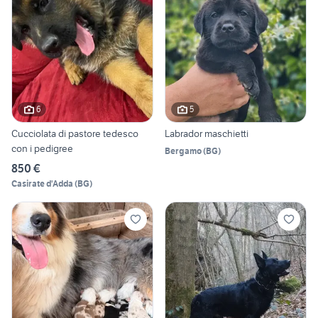
6
5
Cucciolata di pastore tedesco
Labrador maschietti
con i pedigree
Bergamo
(
BG
)
850 €
Casirate d'Adda
(
BG
)