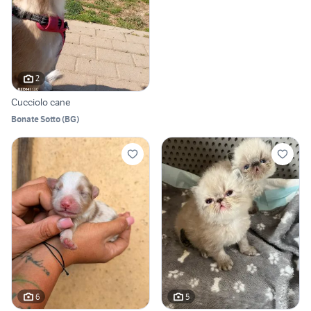
2
Cucciolo cane
Bonate Sotto
(
BG
)
6
5