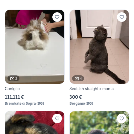
3
4
Coniglio
Scottish straight x monta
111.111 €
300 €
Brembate di Sopra
(
BG
)
Bergamo
(
BG
)