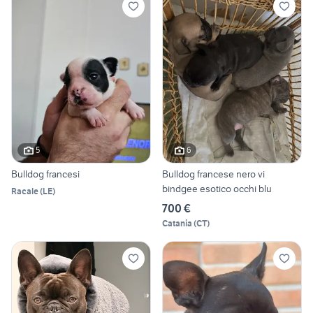
5
6
Bulldog francesi
Bulldog francese nero vi
bindgee esotico occhi blu
Racale
(
LE
)
700 €
Catania
(
CT
)