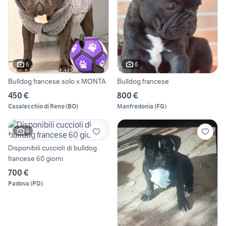
6
6
Bulldog francese solo x MONTA
Bulldog francese
450 €
800 €
Casalecchio di Reno
(
BO
)
Manfredonia
(
FG
)
4
Disponibili cuccioli di bulldog
francese 60 giorni
700 €
Padova
(
PD
)