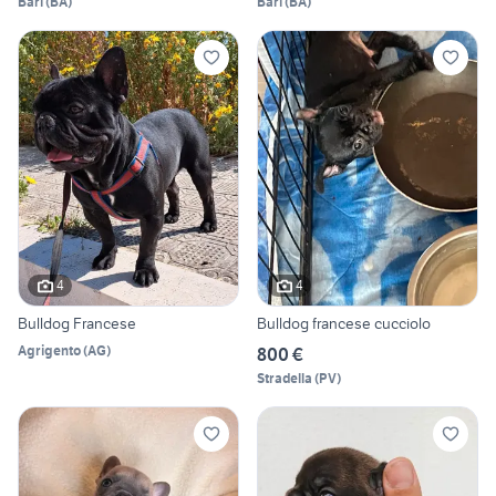
Bari
(
BA
)
Bari
(
BA
)
4
4
Bulldog Francese
Bulldog francese cucciolo
Agrigento
(
AG
)
800 €
Stradella
(
PV
)