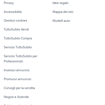
acquario animali Brescia
Privacy
Idee regalo
animali besenello
Garage e box
provincia
Caravan e Camper
Accessibilità
Mappa del sito
enci pistoia
esperia animali Lazio
Loft, mansarde e
Veicoli commerciali
altro
Gestisci cookies
Modelli auto
Case vacanza
TuttoSubito Vendi
Uffici e Locali
TuttoSubito Compra
commerciali
Servizio TuttoSubito
elettronica
per la casa e la
sports e hobby
Servizio TuttoSubito per
persona
Informatica
Animali
Professionisti
Arredamento e
Console e
Accessori per
Casalinghi
Inserisci annuncio
Videogiochi
animali
Elettrodomestici
Promuovi annuncio
Audio/Video
Musica e Film
Giardino e Fai da te
Consigli per la vendita
Fotografia
Libri e Riviste
Abbigliamento e
Negozi e Aziende
Telefonia
Strumenti Musicali
Accessori