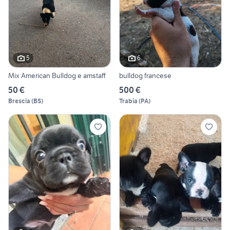
5
6
Mix American Bulldog e amstaff
bulldog francese
50 €
500 €
Brescia
(
BS
)
Trabia
(
PA
)