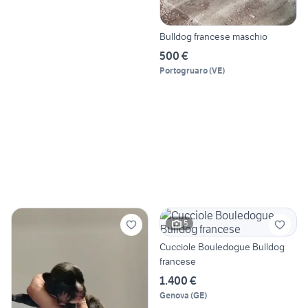
Bulldog francese maschio
500 €
Portogruaro
(
VE
)
5
Cucciole Bouledogue Bulldog
francese
1.400 €
Genova
(
GE
)