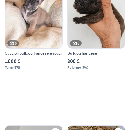
6
6
Cuccioli bulldog francese esotici
Bulldog francese
1.000 €
800 €
Terni
(
TR
)
Palermo
(
PA
)