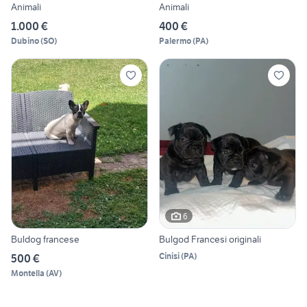
Animali
Animali
1.000 €
400 €
Dubino
(
SO
)
Palermo
(
PA
)
6
Buldog francese
Bulgod Francesi originali
Cinisi
(
PA
)
500 €
Montella
(
AV
)