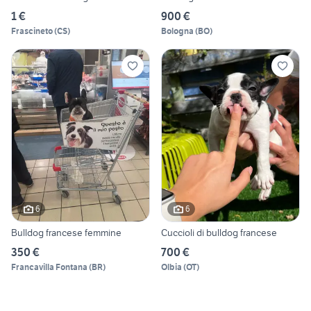
1 €
900 €
Frascineto
(
CS
)
Bologna
(
BO
)
6
6
Bulldog francese femmine
Cuccioli di bulldog francese
350 €
700 €
Francavilla Fontana
(
BR
)
Olbia
(
OT
)