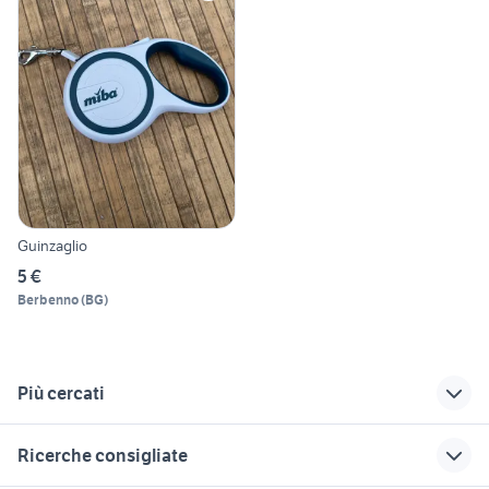
Guinzaglio
5 €
Berbenno
(
BG
)
Più cercati
Correlati
Richerche simili
Suggerimenti
Ricerche consigliate
yamaha x-max 400
cuccioli cane latina
bassotto arlecchino