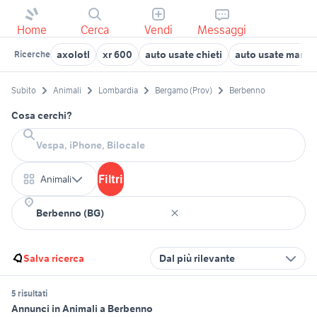
Home
Cerca
Vendi
Messaggi
axolotl
xr 600
auto usate chieti
auto usate manto
Ricerche
Subito
Animali
Lombardia
Bergamo (Prov)
Berbenno
Cosa cerchi?
Filtri
Animali
Salva ricerca
Dal più rilevante
5 risultati
Annunci in Animali a Berbenno