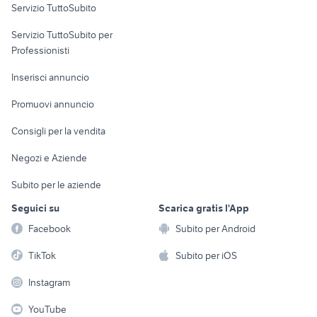
Servizio TuttoSubito
elettronica
per la casa e la
sports e hobby
Servizio TuttoSubito per
persona
Informatica
Animali
Professionisti
Arredamento e
Console e
Accessori per
Casalinghi
Inserisci annuncio
Videogiochi
animali
Elettrodomestici
Promuovi annuncio
Audio/Video
Musica e Film
Giardino e Fai da te
Consigli per la vendita
Fotografia
Libri e Riviste
Abbigliamento e
Negozi e Aziende
Telefonia
Strumenti Musicali
Accessori
Subito per le aziende
Sports
Tutto per i bambini
Seguici su
Scarica gratis l'App
Biciclette
Facebook
Subito per Android
Collezionismo
TikTok
Subito per iOS
Instagram
YouTube