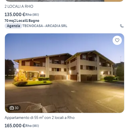
2 LOCALI A RHO
135.000 €
Rho
(
MI
)
70 mq
2 Locali
1 Bagno
Agenzia
TECNOCASA - ARCADIA SRL
30
Appartamento di 55 m² con 2 locali a Rho
165.000 €
Rho
(
MI
)