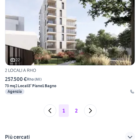
22
2 LOCALI A RHO
257.500 €
Rho
(
MI
)
73 mq
2 Locali
3° Piano
1 Bagno
Agenzia
1
2
Più cercati