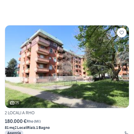
25
2 LOCALI A RHO
180.000 €
Rho
(
MI
)
81 mq
2 Locali
Rialz.
1 Bagno
Agenzia