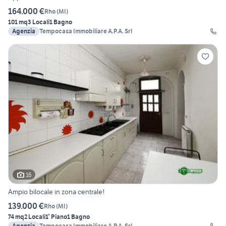
164.000 €
Rho
(
MI
)
101 mq
3 Locali
1 Bagno
Agenzia
Tempocasa Immobiliare A.P.A. Srl
16
Ampio bilocale in zona centrale!
139.000 €
Rho
(
MI
)
74 mq
2 Locali
1° Piano
1 Bagno
Agenzia
Tempocasa Immobiliare A.P.A. Srl