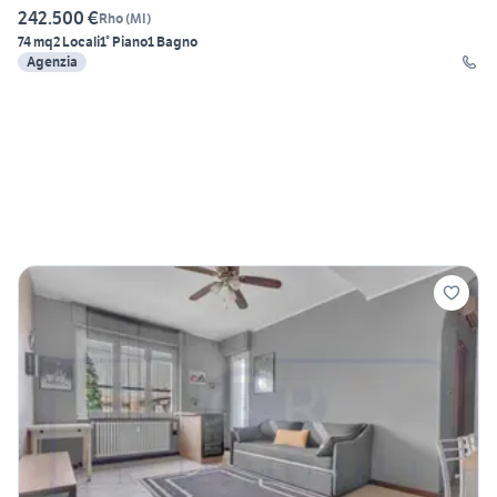
242.500 €
Rho
(
MI
)
74 mq
2 Locali
1° Piano
1 Bagno
Agenzia