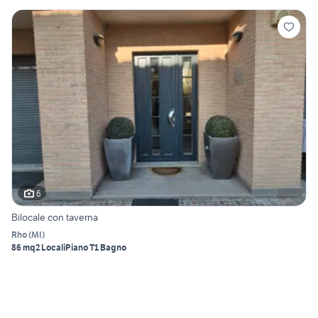
6
Bilocale con taverna
Rho
(
MI
)
86 mq
2 Locali
Piano T
1 Bagno