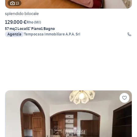
13
splendido bilocale
129.000 €
Rho
(
MI
)
57 mq
2 Locali
1° Piano
1 Bagno
Agenzia
Tempocasa Immobiliare A.P.A. Srl