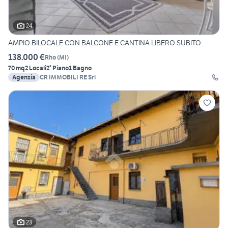
24
AMPIO BILOCALE CON BALCONE E CANTINA LIBERO SUBITO
138.000 €
Rho
(
MI
)
70 mq
2 Locali
2° Piano
1 Bagno
Agenzia
CR IMMOBILI RE Srl
23