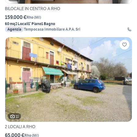
BILOCALE IN CENTRO A RHO
159.000 €
Rho
(
MI
)
60 mq
2 Locali
1° Piano
1 Bagno
Agenzia
Tempocasa Immobiliare A.P.A. Srl
11
2 LOCALI A RHO
65.000 €
Rho
(
MI
)