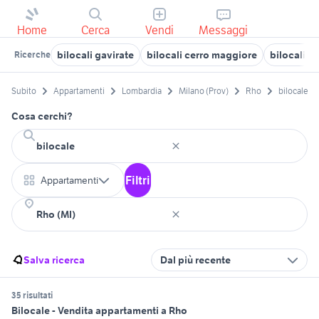
Home
Cerca
Vendi
Messaggi
bilocali gavirate
bilocali cerro maggiore
bilocali lo
Ricerche
Subito
Appartamenti
Lombardia
Milano (Prov)
Rho
bilocale
Cosa cerchi?
Filtri
Appartamenti
Salva ricerca
Dal più recente
35 risultati
Bilocale - Vendita appartamenti a Rho