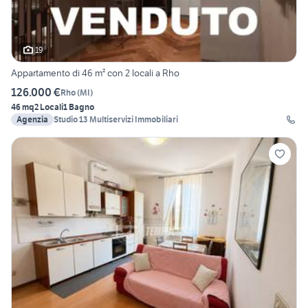
19
Appartamento di 46 m² con 2 locali a Rho
126.000 €
Rho
(
MI
)
46 mq
2 Locali
1 Bagno
Agenzia
Studio 13 Multiservizi Immobiliari