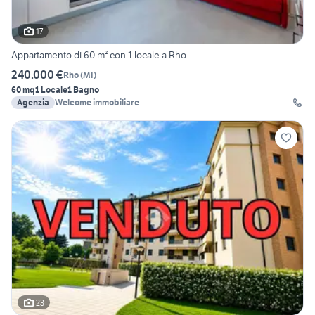
17
Appartamento di 60 m² con 1 locale a Rho
240.000 €
Rho
(
MI
)
60 mq
1 Locale
1 Bagno
Agenzia
Welcome immobiliare
23