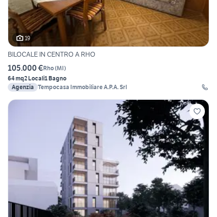
19
BILOCALE IN CENTRO A RHO
105.000 €
Rho
(
MI
)
64 mq
2 Locali
1 Bagno
Agenzia
Tempocasa Immobiliare A.P.A. Srl