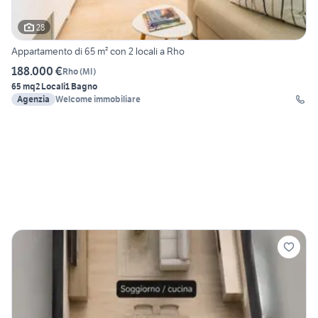
28
Appartamento di 65 m² con 2 locali a Rho
188.000 €
Rho
(
MI
)
65 mq
2 Locali
1 Bagno
Agenzia
Welcome immobiliare