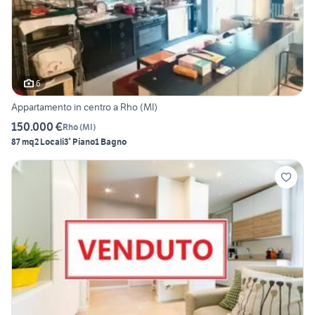
6
Appartamento in centro a Rho (MI)
150.000 €
Rho
(
MI
)
87 mq
2 Locali
3° Piano
1 Bagno