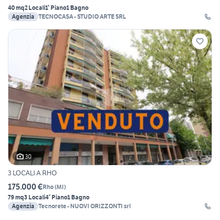
40 mq
2 Locali
1° Piano
1 Bagno
Agenzia
TECNOCASA - STUDIO ARTE SRL
30
3 LOCALI A RHO
175.000 €
Rho
(
MI
)
79 mq
3 Locali
4° Piano
1 Bagno
Agenzia
Tecnorete - NUOVI ORIZZONTI srl