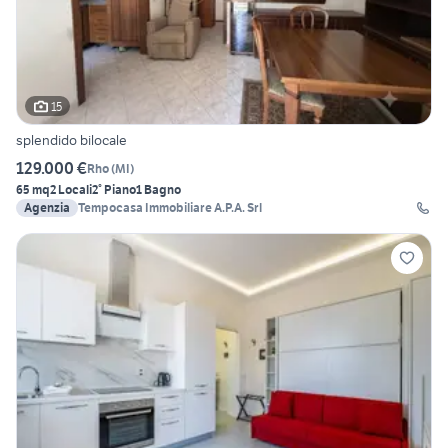
15
splendido bilocale
129.000 €
Rho
(
MI
)
65 mq
2 Locali
2° Piano
1 Bagno
Agenzia
Tempocasa Immobiliare A.P.A. Srl