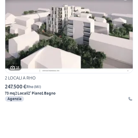
18
2 LOCALI A RHO
247.500 €
Rho
(
MI
)
73 mq
2 Locali
2° Piano
1 Bagno
Agenzia