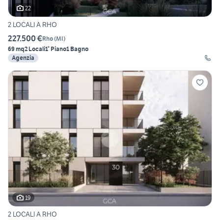
22
2 LOCALI A RHO
227.500 €
Rho
(
MI
)
69 mq
2 Locali
1° Piano
1 Bagno
Agenzia
19
2 LOCALI A RHO