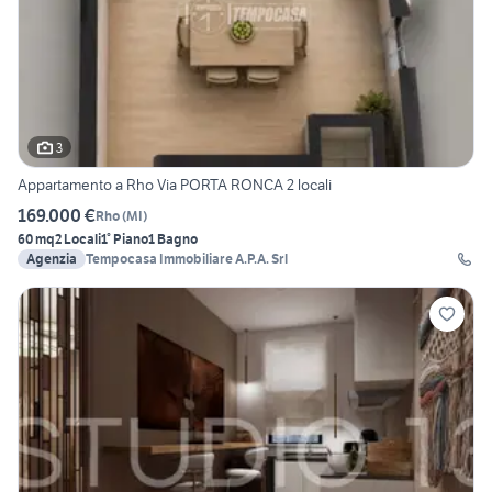
3
Appartamento a Rho Via PORTA RONCA 2 locali
169.000 €
Rho
(
MI
)
60 mq
2 Locali
1° Piano
1 Bagno
Agenzia
Tempocasa Immobiliare A.P.A. Srl