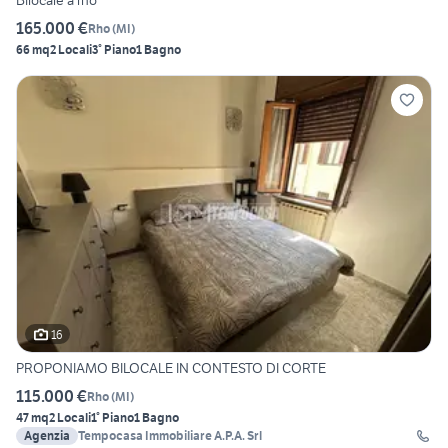
Bilocale a rho
165.000 €
Rho
(
MI
)
66 mq
2 Locali
3° Piano
1 Bagno
16
PROPONIAMO BILOCALE IN CONTESTO DI CORTE
115.000 €
Rho
(
MI
)
47 mq
2 Locali
1° Piano
1 Bagno
Agenzia
Tempocasa Immobiliare A.P.A. Srl