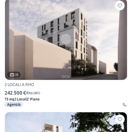
19
2 LOCALI A RHO
242.500 €
Rho
(
MI
)
73 mq
2 Locali
1° Piano
Agenzia