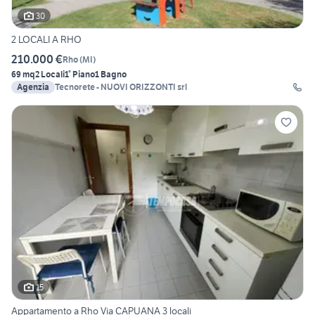
30
2 LOCALI A RHO
210.000 €
Rho
(
MI
)
69 mq
2 Locali
1° Piano
1 Bagno
Agenzia
Tecnorete - NUOVI ORIZZONTI srl
15
Appartamento a Rho Via CAPUANA 3 locali