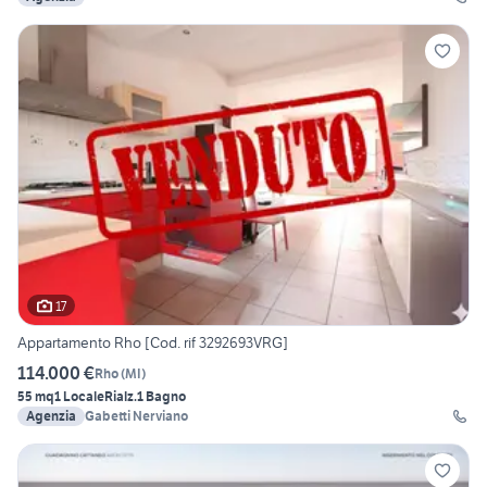
17
Appartamento Rho [Cod. rif 3292693VRG]
114.000 €
Rho
(
MI
)
55 mq
1 Locale
Rialz.
1 Bagno
Agenzia
Gabetti Nerviano