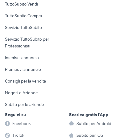
TuttoSubito Vendi
Uffici e Locali
TuttoSubito Compra
commerciali
Servizio TuttoSubito
elettronica
per la casa e la
sports e hobby
Servizio TuttoSubito per
persona
Informatica
Animali
Professionisti
Arredamento e
Console e
Accessori per
Casalinghi
Inserisci annuncio
Videogiochi
animali
Elettrodomestici
Promuovi annuncio
Audio/Video
Musica e Film
Giardino e Fai da te
Consigli per la vendita
Fotografia
Libri e Riviste
Abbigliamento e
Negozi e Aziende
Telefonia
Strumenti Musicali
Accessori
Subito per le aziende
Sports
Tutto per i bambini
Seguici su
Scarica gratis l'App
Biciclette
Facebook
Subito per Android
Collezionismo
TikTok
Subito per iOS