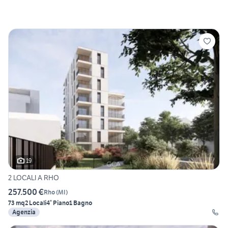
19
2 LOCALI A RHO
257.500 €
Rho
(
MI
)
73 mq
2 Locali
4° Piano
1 Bagno
Agenzia