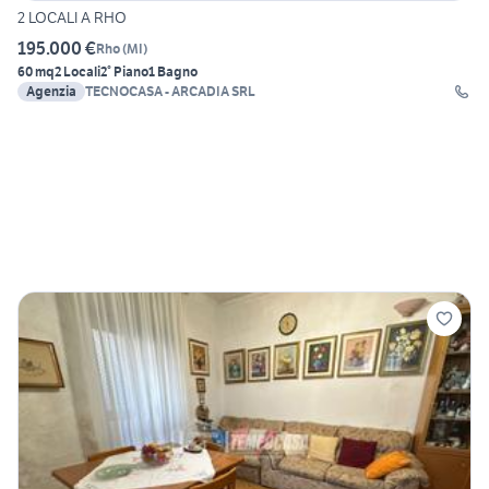
2 LOCALI A RHO
195.000 €
Rho
(
MI
)
60 mq
2 Locali
2° Piano
1 Bagno
Agenzia
TECNOCASA - ARCADIA SRL