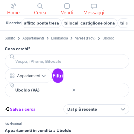
Home
Cerca
Vendi
Messaggi
affitto ponte tresa
trilocali castiglione olona
triloca
Ricerche
Subito
Appartamenti
Lombardia
Varese (Prov)
Uboldo
Cosa cerchi?
Filtri
Appartamenti
Salva ricerca
Dal più recente
36 risultati
Appartamenti in vendita a Uboldo