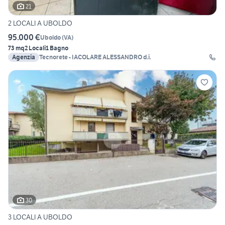
21
2 LOCALI A UBOLDO
95.000 €
Uboldo
(
VA
)
73 mq
2 Locali
1 Bagno
Agenzia
Tecnorete - IACOLARE ALESSANDRO d.i.
30
3 LOCALI A UBOLDO