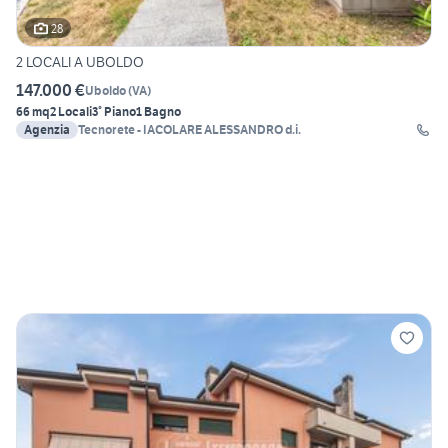
28
2 LOCALI A UBOLDO
147.000 €
Uboldo
(
VA
)
66 mq
2 Locali
3° Piano
1 Bagno
Agenzia
Tecnorete - IACOLARE ALESSANDRO d.i.