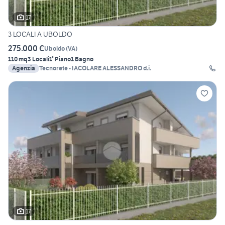
17
3 LOCALI A UBOLDO
275.000 €
Uboldo
(
VA
)
110 mq
3 Locali
1° Piano
1 Bagno
Agenzia
Tecnorete - IACOLARE ALESSANDRO d.i.
17