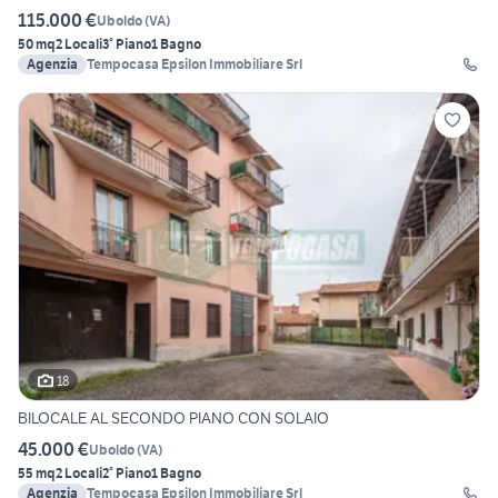
115.000 €
Uboldo
(
VA
)
50 mq
2 Locali
3° Piano
1 Bagno
Agenzia
Tempocasa Epsilon Immobiliare Srl
18
BILOCALE AL SECONDO PIANO CON SOLAIO
45.000 €
Uboldo
(
VA
)
55 mq
2 Locali
2° Piano
1 Bagno
Agenzia
Tempocasa Epsilon Immobiliare Srl