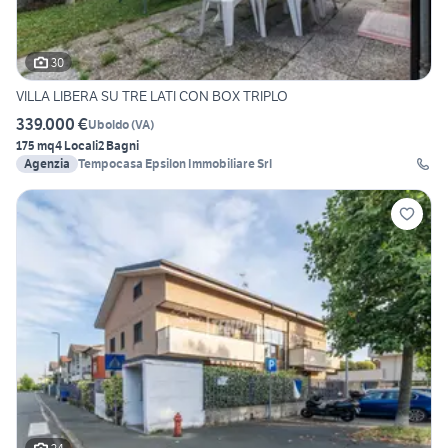
30
VILLA LIBERA SU TRE LATI CON BOX TRIPLO
339.000 €
Uboldo
(
VA
)
175 mq
4 Locali
2 Bagni
Agenzia
Tempocasa Epsilon Immobiliare Srl