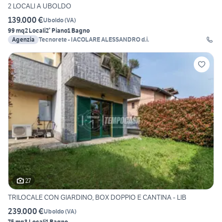
2 LOCALI A UBOLDO
139.000 €
Uboldo
(
VA
)
99 mq
2 Locali
2° Piano
1 Bagno
Agenzia
Tecnorete - IACOLARE ALESSANDRO d.i.
27
TRILOCALE CON GIARDINO, BOX DOPPIO E CANTINA - LIB
239.000 €
Uboldo
(
VA
)
75 mq
3 Locali
1 Bagno