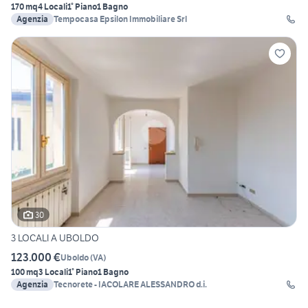
170 mq
4 Locali
1° Piano
1 Bagno
Agenzia
Tempocasa Epsilon Immobiliare Srl
30
3 LOCALI A UBOLDO
123.000 €
Uboldo
(
VA
)
100 mq
3 Locali
1° Piano
1 Bagno
Agenzia
Tecnorete - IACOLARE ALESSANDRO d.i.