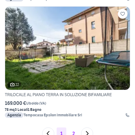
22
TRILOCALE AL PIANO TERRA IN SOLUZIONE BIFAMILIARE
169.000 €
Uboldo
(
VA
)
78 mq
3 Locali
1 Bagno
Agenzia
Tempocasa Epsilon Immobiliare Srl
1
2