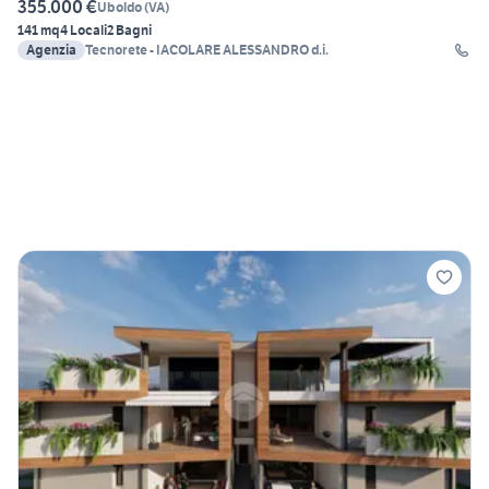
355.000 €
Uboldo
(
VA
)
141 mq
4 Locali
2 Bagni
Agenzia
Tecnorete - IACOLARE ALESSANDRO d.i.