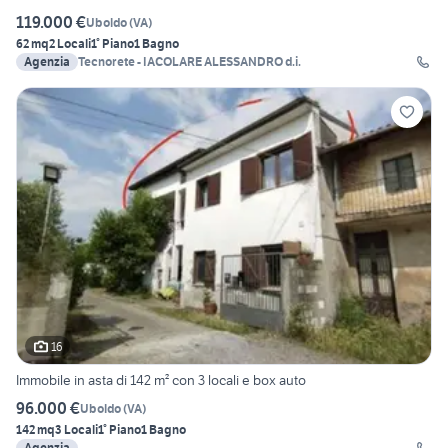
119.000 €
Uboldo
(
VA
)
62 mq
2 Locali
1° Piano
1 Bagno
Agenzia
Tecnorete - IACOLARE ALESSANDRO d.i.
16
Immobile in asta di 142 m² con 3 locali e box auto
96.000 €
Uboldo
(
VA
)
142 mq
3 Locali
1° Piano
1 Bagno
Agenzia