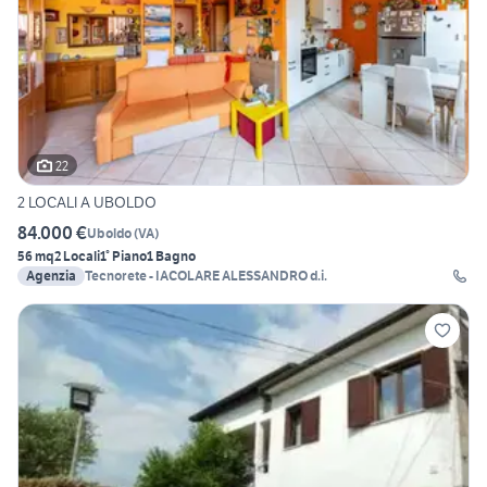
22
2 LOCALI A UBOLDO
84.000 €
Uboldo
(
VA
)
56 mq
2 Locali
1° Piano
1 Bagno
Agenzia
Tecnorete - IACOLARE ALESSANDRO d.i.