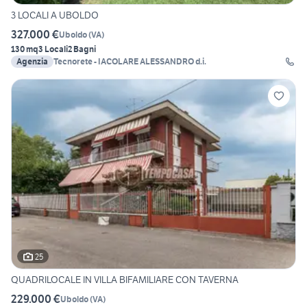
3 LOCALI A UBOLDO
327.000 €
Uboldo
(
VA
)
130 mq
3 Locali
2 Bagni
Agenzia
Tecnorete - IACOLARE ALESSANDRO d.i.
25
QUADRILOCALE IN VILLA BIFAMILIARE CON TAVERNA
229.000 €
Uboldo
(
VA
)