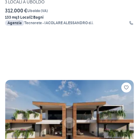
3 LOCALI A UBOLDO
312.000 €
Uboldo
(
VA
)
133 mq
3 Locali
2 Bagni
Agenzia
Tecnorete - IACOLARE ALESSANDRO d.i.