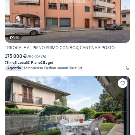
20
TRILOCALE AL PIANO PRIMO CON BOX, CANTINA E POSTO
175.000 €
Uboldo
(
VA
)
75 mq
3 Locali
1° Piano
2 Bagni
Agenzia
Tempocasa Epsilon Immobiliare Srl