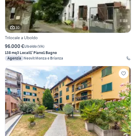
30
Trilocale a Uboldo
96.000 €
Uboldo
(
VA
)
138 mq
3 Locali
1° Piano
1 Bagno
Agenzia
Neovit Monza e Brianza