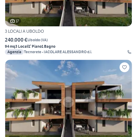
17
3 LOCALI A UBOLDO
240.000 €
Uboldo
(
VA
)
94 mq
3 Locali
1° Piano
1 Bagno
Agenzia
Tecnorete - IACOLARE ALESSANDRO d.i.