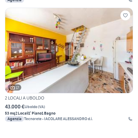
17
2 LOCALI A UBOLDO
43.000 €
Uboldo
(
VA
)
53 mq
2 Locali
1° Piano
1 Bagno
Agenzia
Tecnorete - IACOLARE ALESSANDRO d.i.