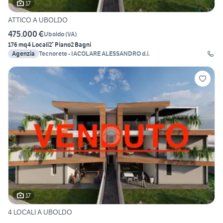
17
ATTICO A UBOLDO
475.000 €
Uboldo
(
VA
)
176 mq
4 Locali
2° Piano
2 Bagni
Agenzia
Tecnorete - IACOLARE ALESSANDRO d.i.
17
4 LOCALI A UBOLDO