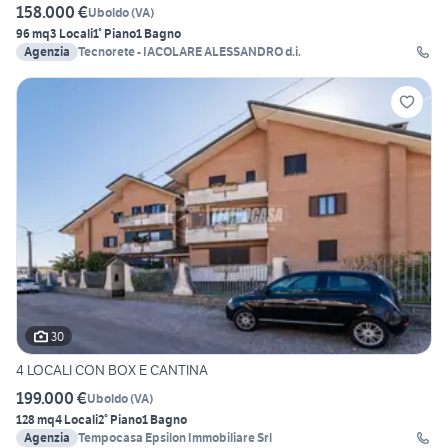
158.000 €
Uboldo
(
VA
)
96 mq
3 Locali
1° Piano
1 Bagno
Agenzia
Tecnorete - IACOLARE ALESSANDRO d.i.
30
4 LOCALI CON BOX E CANTINA
199.000 €
Uboldo
(
VA
)
128 mq
4 Locali
2° Piano
1 Bagno
Agenzia
Tempocasa Epsilon Immobiliare Srl