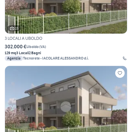
15
3 LOCALI A UBOLDO
302.000 €
Uboldo
(
VA
)
129 mq
3 Locali
2 Bagni
Agenzia
Tecnorete - IACOLARE ALESSANDRO d.i.