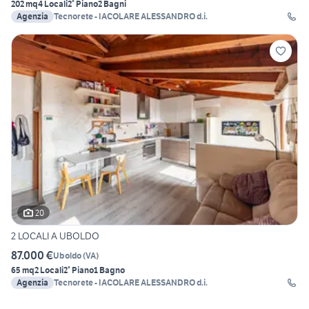
202 mq
4 Locali
2° Piano
2 Bagni
Agenzia
Tecnorete - IACOLARE ALESSANDRO d.i.
20
2 LOCALI A UBOLDO
87.000 €
Uboldo
(
VA
)
65 mq
2 Locali
2° Piano
1 Bagno
Agenzia
Tecnorete - IACOLARE ALESSANDRO d.i.