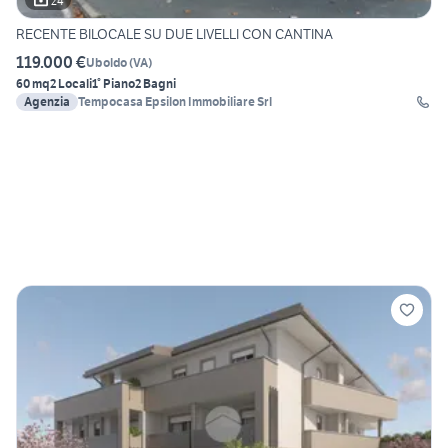
24
RECENTE BILOCALE SU DUE LIVELLI CON CANTINA
119.000 €
Uboldo
(
VA
)
60 mq
2 Locali
1° Piano
2 Bagni
Agenzia
Tempocasa Epsilon Immobiliare Srl