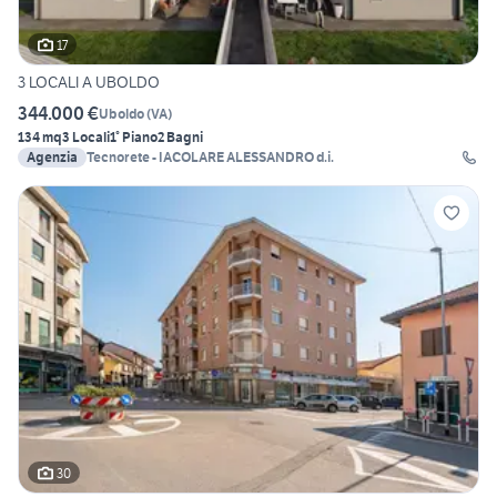
17
3 LOCALI A UBOLDO
344.000 €
Uboldo
(
VA
)
134 mq
3 Locali
1° Piano
2 Bagni
Agenzia
Tecnorete - IACOLARE ALESSANDRO d.i.
30