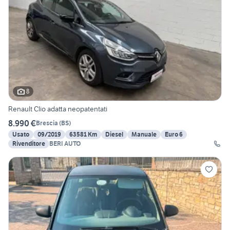
8
Renault Clio adatta neopatentati
8.990 €
Brescia
(
BS
)
Usato
09/2019
63581 Km
Diesel
Manuale
Euro 6
Rivenditore
BERI AUTO