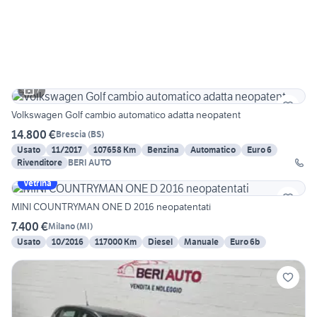
7
Volkswagen Golf cambio automatico adatta neopatent
14.800 €
Brescia
(
BS
)
Usato
11/2017
107658 Km
Benzina
Automatico
Euro 6
Rivenditore
BERI AUTO
Vetrina
MINI COUNTRYMAN ONE D 2016 neopatentati
7.400 €
Milano
(
MI
)
Usato
10/2016
117000 Km
Diesel
Manuale
Euro 6b