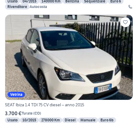
Usato
04/2015
140000 Km
Benzina
Sequenziale
Euro 6
Rivenditore
Autocosta
Vetrina
SEAT Ibiza 1.4 TDI 75 CV diesel – anno 2015
3.700 €
Turate
(
CO
)
Usato
10/2015
278000 Km
Diesel
Manuale
Euro 6b