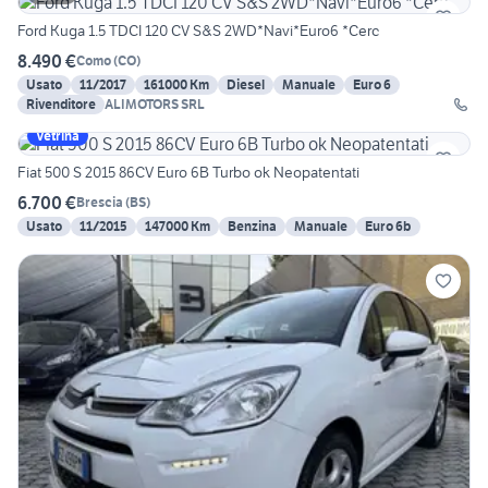
Ford Kuga 1.5 TDCI 120 CV S&S 2WD*Navi*Euro6 *Cerc
8.490 €
Como
(
CO
)
Usato
11/2017
161000 Km
Diesel
Manuale
Euro 6
Rivenditore
ALIMOTORS SRL
Vetrina
Fiat 500 S 2015 86CV Euro 6B Turbo ok Neopatentati
6.700 €
Brescia
(
BS
)
Usato
11/2015
147000 Km
Benzina
Manuale
Euro 6b