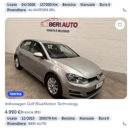
Usato
04/2008
137000 Km
Benzina
Manuale
Euro 4
Rivenditore
ALIMOTORS SRL
Vetrina
Volkswagen Golf BlueMotion Technology
4.990 €
Brescia
(
BS
)
Usato
12/2013
258579 Km
Benzina
Manuale
Euro 5
Rivenditore
BERI AUTO