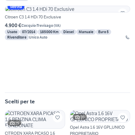
Vetrina
Citroen C3 1.4 HDi 70 Exclusive
4.900 €
Cocquio-Trevisago
(
VA
)
Usato
07/2014
185000 Km
Diesel
Manuale
Euro 5
Rivenditore
Unico Auto
Scelti per te
20
25
Opel Astra 1.6 16V GPL,UNICO
CITROEN XARA PICASO 1.6
PROPRIETARIO