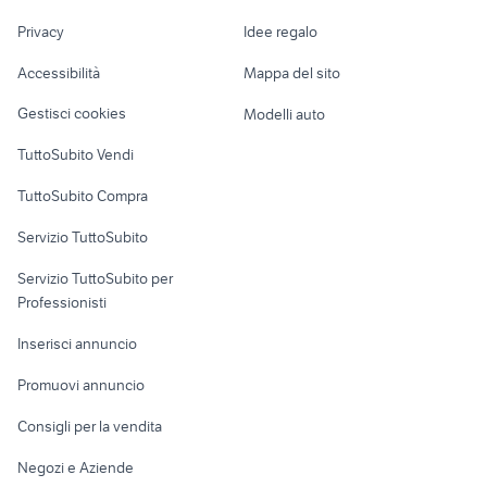
regalo auto Roma
Nautica
lavoro
moto KTM 380 EXC
scania r 500 veicoli commerciali
Privacy
Idee regalo
Garage e box
Caravan e Camper
Accessibilità
Mappa del sito
Loft, mansarde e
Veicoli commerciali
altro
Gestisci cookies
Modelli auto
Case vacanza
TuttoSubito Vendi
Uffici e Locali
TuttoSubito Compra
commerciali
Servizio TuttoSubito
elettronica
per la casa e la
sports e hobby
Servizio TuttoSubito per
persona
Informatica
Animali
Professionisti
Arredamento e
Console e
Accessori per
Casalinghi
Inserisci annuncio
Videogiochi
animali
Elettrodomestici
Promuovi annuncio
Audio/Video
Musica e Film
Giardino e Fai da te
Consigli per la vendita
Fotografia
Libri e Riviste
Abbigliamento e
Negozi e Aziende
Telefonia
Strumenti Musicali
Accessori