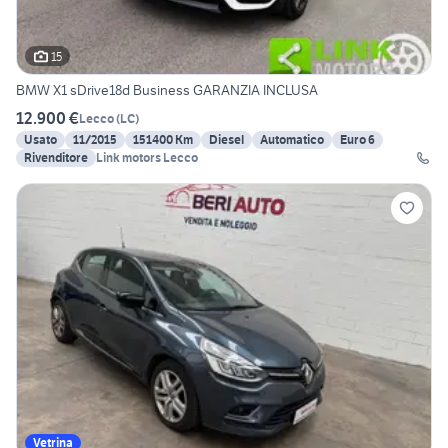
15
BMW X1 sDrive18d Business GARANZIA INCLUSA
12.900 €
Lecco
(
LC
)
Usato
11/2015
151400 Km
Diesel
Automatico
Euro 6
Rivenditore
Link motors Lecco
Vetrina