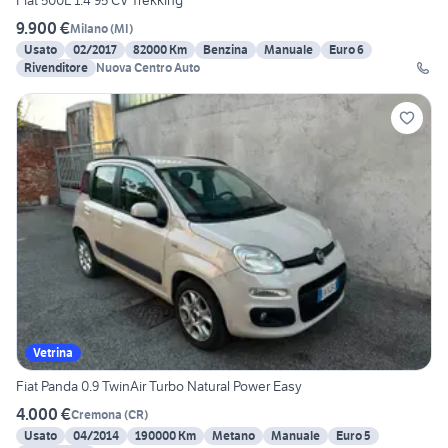
Fiat 500L 1.4 95 CV Trekking
9.900 €
Milano
(
MI
)
Usato
02/2017
82000 Km
Benzina
Manuale
Euro 6
Rivenditore
Nuova Centro Auto
Vetrina
Fiat Panda 0.9 TwinAir Turbo Natural Power Easy
4.000 €
Cremona
(
CR
)
Usato
04/2014
190000 Km
Metano
Manuale
Euro 5