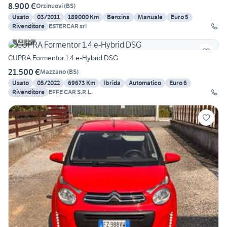
8.900 €
Orzinuovi
(
BS
)
Usato
03/2011
189000 Km
Benzina
Manuale
Euro 5
Rivenditore
ESTERCAR srl
15
CUPRA Formentor 1.4 e-Hybrid DSG
21.500 €
Mazzano
(
BS
)
Usato
05/2022
69673 Km
Ibrida
Automatico
Euro 6
Rivenditore
EFFE CAR S.R.L.