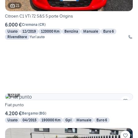
21
Citroen C1 VTi 72 S&S 5 porte Origins
6.000 €
Cremona
(
CR
)
Usato
12/2019
120000 Km
Benzina
Manuale
Euro 6
Rivenditore
Yuri auto
6
Fiat punto
4.200 €
Bergamo
(
BG
)
Usato
04/2015
190000 Km
Gpl
Manuale
Euro 6