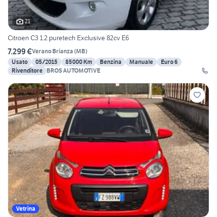
21
Citroen C3 1.2 puretech Exclusive 82cv E6
7.299 €
Verano Brianza
(
MB
)
Usato
05/2015
85000 Km
Benzina
Manuale
Euro 6
Rivenditore
BROS AUTOMOTIVE
Vetrina