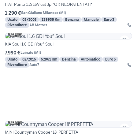
FIAT Punto 1.2i 16V cat 3p *OK NEOPATENTATI*
1.290 €
San Giuliano Milanese
(
MI
)
Usato
03/2003
139935 Km
Benzina
Manuale
Euro 3
Rivenditore
AB Motors
24
KIA Soul 1.6 GDi You® Soul
7.990 €
Lainate
(
MI
)
Usato
02/2015
52961 Km
Benzina
Automatico
Euro 5
Rivenditore
Auto7
30
MINI Countryman Cooper 18' PERFETTA