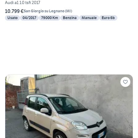
Audi a1 1.0 tsfi 2017
10.799 €
San Giorgio su Legnano
(
MI
)
Usato
04/2017
79000 Km
Benzina
Manuale
Euro 6b