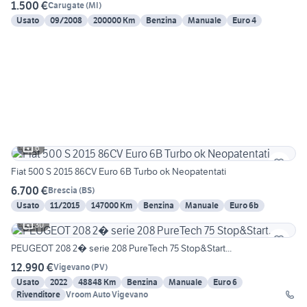
1.500 €
Carugate
(
MI
)
Usato
09/2008
200000 Km
Benzina
Manuale
Euro 4
6
Fiat 500 S 2015 86CV Euro 6B Turbo ok Neopatentati
6.700 €
Brescia
(
BS
)
Usato
11/2015
147000 Km
Benzina
Manuale
Euro 6b
30
PEUGEOT 208 2� serie 208 PureTech 75 Stop&Start...
12.990 €
Vigevano
(
PV
)
Usato
2022
48848 Km
Benzina
Manuale
Euro 6
Rivenditore
Vroom Auto Vigevano