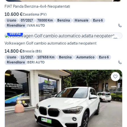
FIAT Panda Benzina-4x4-Neopatentati
10.600 €
Casatisma
(
PV
)
Usato
07/2017
78000 Km
Benzina
Manuale
Euro 6
Rivenditore
IVAN AUTO
Vetrina
Volkswagen Golf cambio automatico adatta neopatent
14.800 €
Brescia
(
BS
)
Usato
11/2017
107658 Km
Benzina
Automatico
Euro 6
Rivenditore
BERI AUTO