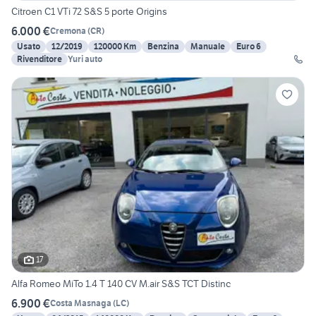
Citroen C1 VTi 72 S&S 5 porte Origins
6.000 €
Cremona
(
CR
)
Usato
12/2019
120000 Km
Benzina
Manuale
Euro 6
Rivenditore
Yuri auto
17
Alfa Romeo MiTo 1.4 T 140 CV M.air S&S TCT Distinc
6.900 €
Costa Masnaga
(
LC
)