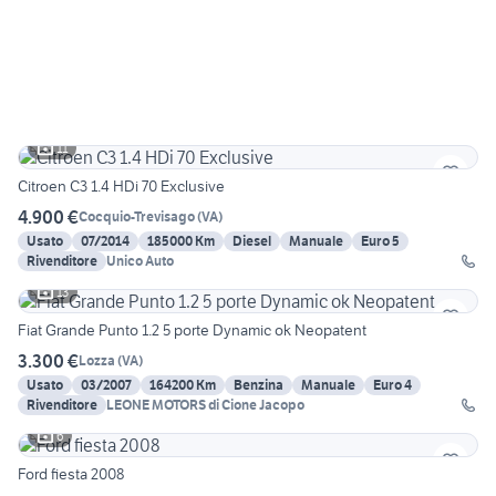
11
Citroen C3 1.4 HDi 70 Exclusive
4.900 €
Cocquio-Trevisago
(
VA
)
Usato
07/2014
185000 Km
Diesel
Manuale
Euro 5
Rivenditore
Unico Auto
13
Fiat Grande Punto 1.2 5 porte Dynamic ok Neopatent
3.300 €
Lozza
(
VA
)
Usato
03/2007
164200 Km
Benzina
Manuale
Euro 4
Rivenditore
LEONE MOTORS di Cione Jacopo
6
Ford fiesta 2008