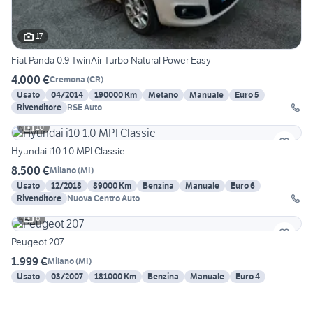
17
Fiat Panda 0.9 TwinAir Turbo Natural Power Easy
4.000 €
Cremona
(
CR
)
Usato
04/2014
190000 Km
Metano
Manuale
Euro 5
Rivenditore
RSE Auto
10
Hyundai i10 1.0 MPI Classic
8.500 €
Milano
(
MI
)
Usato
12/2018
89000 Km
Benzina
Manuale
Euro 6
Rivenditore
Nuova Centro Auto
6
Peugeot 207
1.999 €
Milano
(
MI
)
Usato
03/2007
181000 Km
Benzina
Manuale
Euro 4