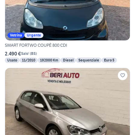
Vetrina
Urgente
SMART FORTWO COUPÈ 800 CDI
2.490 €
Salo'
(
BS
)
Usato
11/2010
192000 Km
Diesel
Sequenziale
Euro 5