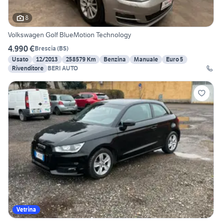
8
Volkswagen Golf BlueMotion Technology
4.990 €
Brescia
(
BS
)
Usato
12/2013
258579 Km
Benzina
Manuale
Euro 5
Rivenditore
BERI AUTO
Vetrina