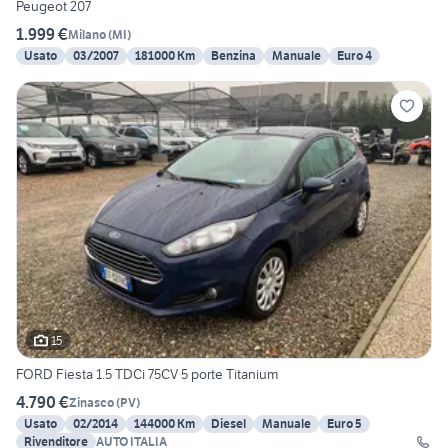
Peugeot 207
1.999 €
Milano
(
MI
)
Usato
03/2007
181000 Km
Benzina
Manuale
Euro 4
15
FORD Fiesta 1.5 TDCi 75CV 5 porte Titanium
4.790 €
Zinasco
(
PV
)
Usato
02/2014
144000 Km
Diesel
Manuale
Euro 5
Rivenditore
AUTO ITALIA