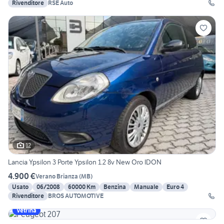
Rivenditore
RSE Auto
12
Lancia Ypsilon 3 Porte Ypsilon 1.2 8v New Oro IDON
4.900 €
Verano Brianza
(
MB
)
Usato
06/2008
60000 Km
Benzina
Manuale
Euro 4
Rivenditore
BROS AUTOMOTIVE
Vetrina