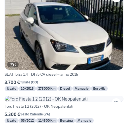
6
SEAT Ibiza 1.4 TDI 75 CV diesel – anno 2015
3.700 €
Turate
(
CO
)
Usato
10/2015
278000 Km
Diesel
Manuale
Euro 6b
Ford Fiesta 1.2 (2012) - OK Neopatentati
5.300 €
Sesto Calende
(
VA
)
Usato
03/2012
114500 Km
Benzina
Manuale