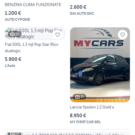
BENZINA CLIMA FUNZIONATE
2.600 €
1.200 €
GM AUTO SNC
AUTO CYPONE
20
Fiat 500L 1.3 mjt Pop Star 95cv
dualogic
5.900 €
L'Auto
15
Lancia Ypsilon 1.2 Gold s
8.950 €
MY FIRST CAR SRL
23