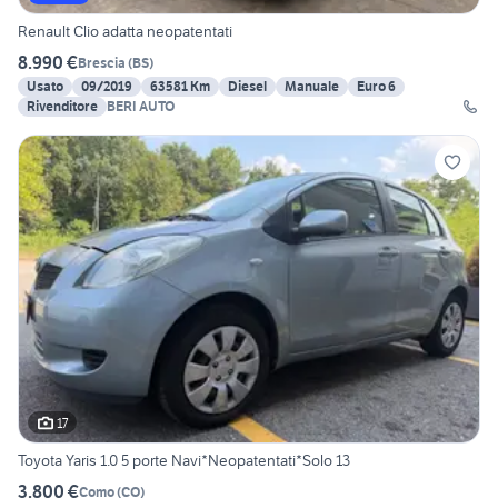
Renault Clio adatta neopatentati
8.990 €
Brescia
(
BS
)
Usato
09/2019
63581 Km
Diesel
Manuale
Euro 6
Rivenditore
BERI AUTO
17
Toyota Yaris 1.0 5 porte Navi*Neopatentati*Solo 13
3.800 €
Como
(
CO
)