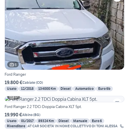
6
Ford Ranger
19.800 €
Cabiate
(
CO
)
Usato
12/2018
134000 Km
Diesel
Automatico
Euro 6b
17
Ford Ranger 2.2 TDCi Doppia Cabina XLT 5pt.
19.990 €
Albino
(
BG
)
Usato
01/2017
89324 Km
Diesel
Manuale
Euro 6
Rivenditore
AT CAR SOCIETA' IN NOME COLLETTIVO DI TONI ALESSA