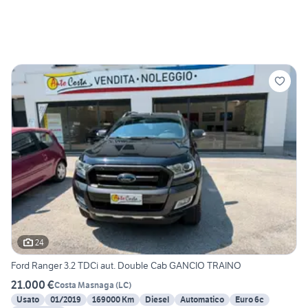
24
Ford Ranger 3.2 TDCi aut. Double Cab GANCIO TRAINO
21.000 €
Costa Masnaga
(
LC
)
Usato
01/2019
169000 Km
Diesel
Automatico
Euro 6c