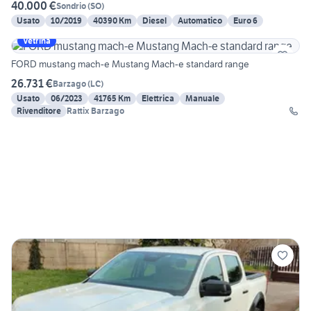
40.000 €
Sondrio
(
SO
)
Usato
10/2019
40390 Km
Diesel
Automatico
Euro 6
Vetrina
FORD mustang mach-e Mustang Mach-e standard range
26.731 €
Barzago
(
LC
)
Usato
06/2023
41765 Km
Elettrica
Manuale
Rivenditore
Rattix Barzago