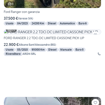
6
Ford Ranger con garanzia
37.500 €
Varese
(
VA
)
Usato
04/2023
24200 Km
Diesel
Automatico
Euro 6
23
FORD RANGER 2.2 TDCi DC LIMITED CASSONE PICK UP
22.900 €
Albano Sant'Alessandro
(
BG
)
Usato
03/2015
95000 Km
Diesel
Manuale
Euro 5
Rivenditore
ARDN SRL