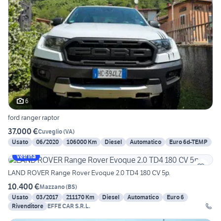
6
ford ranger raptor
37.000 €
Cuveglio
(
VA
)
Usato
06/2020
106000 Km
Diesel
Automatico
Euro 6d-TEMP
Vetrina
LAND ROVER Range Rover Evoque 2.0 TD4 180 CV 5p.
10.400 €
Mazzano
(
BS
)
Usato
03/2017
211170 Km
Diesel
Automatico
Euro 6
Rivenditore
EFFE CAR S.R.L.