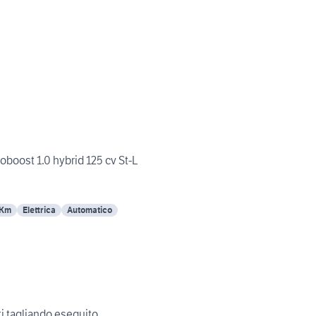
boost 1.0 hybrid 125 cv St-L
 Km
Elettrica
Automatico
i tagliando eseguito