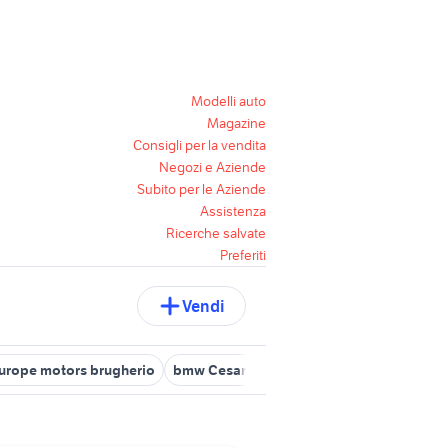
Modelli auto
Magazine
Consigli per la vendita
Negozi e Aziende
Subito per le Aziende
Assistenza
Ricerche salvate
Preferiti
Vendi
urope motors brugherio
bmw Cesano Maderno
ford auto Monza 