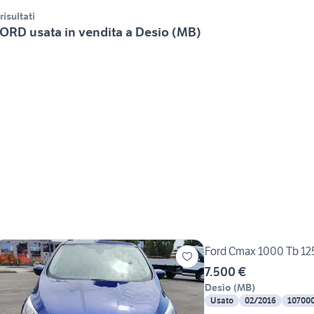
 risultati
ORD usata in vendita a Desio (MB)
Ford Cmax 1000 Tb 12
7.500 €
Desio
(
MB
)
Usato
02/2016
10700