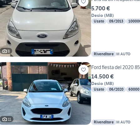
5.700 €
Desio
(
MB
)
Usato
09/2013
10000
8
Rivenditore
M AUTO
Ford fiesta del 2020 85
14.500 €
Desio
(
MB
)
Usato
06/2020
60000
11
Rivenditore
M AUTO