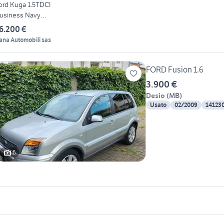
ord Kuga 1.5TDCI
usiness Navy
eroAnticipo
6.200 €
ana Automobili sas
FORD Fusion 1.6
3.900 €
Desio
(
MB
)
Usato
02/2009
14123
6
icherche simili
Suggerimenti