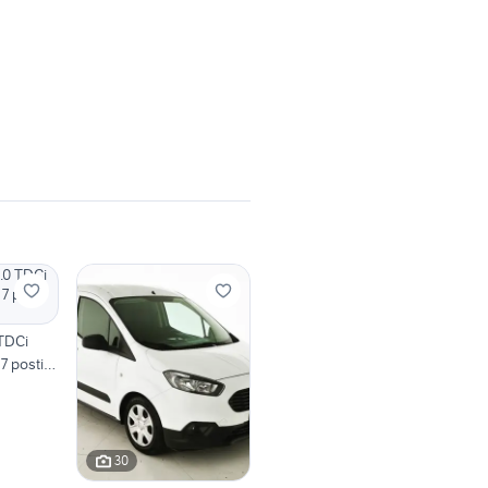
TDCi
7 posti
30