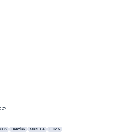
5cv
0 Km
Benzina
Manuale
Euro 6