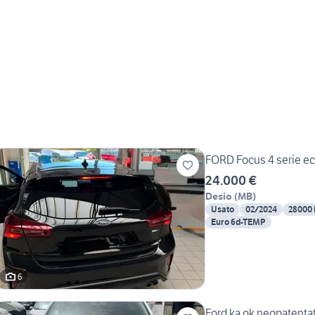
FORD Focus 4 serie eco
24.000 €
Desio
(
MB
)
Usato
02/2024
28000
Euro 6d-TEMP
6
Ford ka ok neopatentat