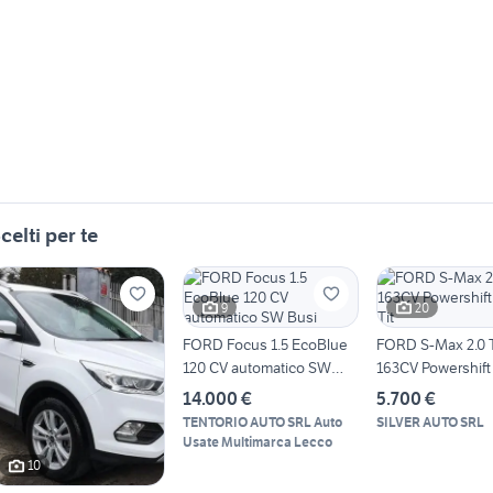
celti per te
9
20
FORD Focus 1.5 EcoBlue
FORD S-Max 2.0 
120 CV automatico SW
163CV Powershift 
Busi
Tit
14.000 €
5.700 €
TENTORIO AUTO SRL Auto
SILVER AUTO SRL
Usate Multimarca Lecco
10