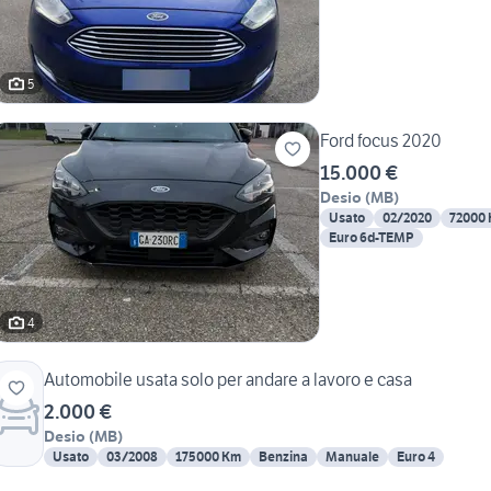
5
Ford focus 2020
15.000 €
Desio
(
MB
)
Usato
02/2020
72000
Euro 6d-TEMP
4
Automobile usata solo per andare a lavoro e casa
2.000 €
Desio
(
MB
)
Usato
03/2008
175000 Km
Benzina
Manuale
Euro 4