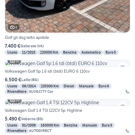
6
Golf gti dsg tetto apribile
7.400 €
Gallarate
(
VA
)
Usato
11/2010
220000 Km
Benzina
Automatico
Euro 5
13
Volkswagen Golf 5p 1.6 tdi (btdi) EURO 6 110cv
6.500 €
Lallio
(
BG
)
Usato
06/2014
225000 Km
Diesel
Manuale
Euro 6
Rivenditore
SUV&CITY Car
20
Volkswagen Golf 1.4 TSI 122CV 5p. Highline
5.490 €
Vobarno
(
BS
)
Usato
01/2009
160000 Km
Benzina
Manuale
Euro 5
Rivenditore
AUTODIRECT