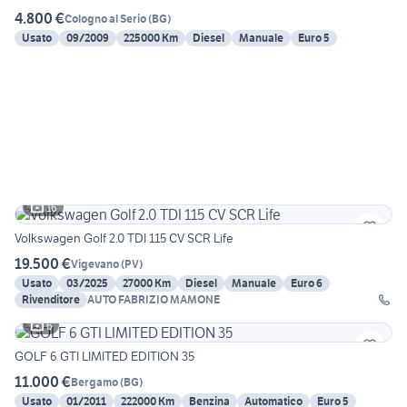
4.800 €
Cologno al Serio
(
BG
)
Usato
09/2009
225000 Km
Diesel
Manuale
Euro 5
16
Volkswagen Golf 2.0 TDI 115 CV SCR Life
19.500 €
Vigevano
(
PV
)
Usato
03/2025
27000 Km
Diesel
Manuale
Euro 6
Rivenditore
AUTO FABRIZIO MAMONE
6
GOLF 6 GTI LIMITED EDITION 35
11.000 €
Bergamo
(
BG
)
Usato
01/2011
222000 Km
Benzina
Automatico
Euro 5