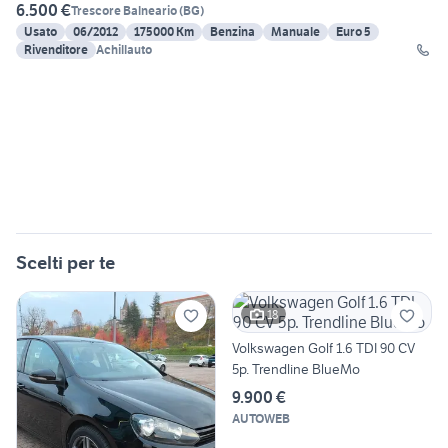
6.500 €
Trescore Balneario
(
BG
)
Usato
06/2012
175000 Km
Benzina
Manuale
Euro 5
Rivenditore
Achillauto
Scelti per te
18
Volkswagen Golf 1.6 TDI 90 CV
5p. Trendline BlueMo
9.900 €
AUTOWEB