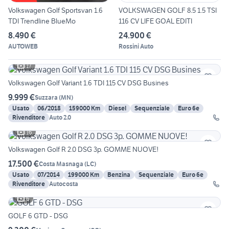
Volkswagen Golf Sportsvan 1.6
VOLKSWAGEN GOLF 8.5 1.5 TSI
TDI Trendline BlueMo
116 CV LIFE GOAL EDITI
8.490 €
24.900 €
AUTOWEB
Rossini Auto
17
Volkswagen Golf Variant 1.6 TDI 115 CV DSG Busines
9.999 €
Suzzara
(
MN
)
Usato
06/2018
159000 Km
Diesel
Sequenziale
Euro 6e
Rivenditore
Auto 2.0
16
Volkswagen Golf R 2.0 DSG 3p. GOMME NUOVE!
17.500 €
Costa Masnaga
(
LC
)
Usato
07/2014
199000 Km
Benzina
Sequenziale
Euro 6e
Rivenditore
Autocosta
6
GOLF 6 GTD - DSG