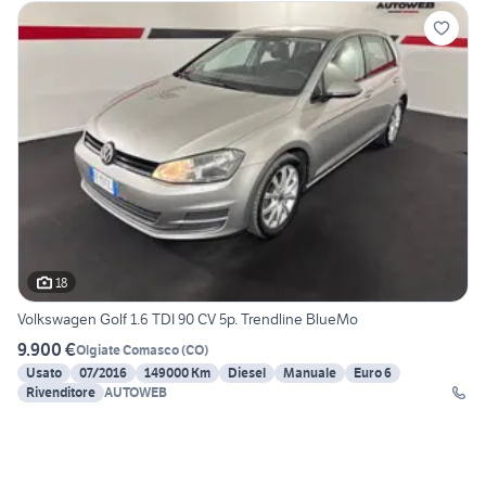
18
Volkswagen Golf 1.6 TDI 90 CV 5p. Trendline BlueMo
9.900 €
Olgiate Comasco
(
CO
)
Usato
07/2016
149000 Km
Diesel
Manuale
Euro 6
Rivenditore
AUTOWEB