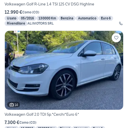
Volkswagen Golf R-Line 1.4 TSI 125 CV DSG Highline
12.990 €
Como
(
CO
)
Usato
05/2016
130000 Km
Benzina
Automatico
Euro 6
Rivenditore
ALIMOTORS SRL
14
Volkswagen Golf 2.0 TDI 5p.*Cerchi*Euro 6*
7.300 €
Como
(
CO
)