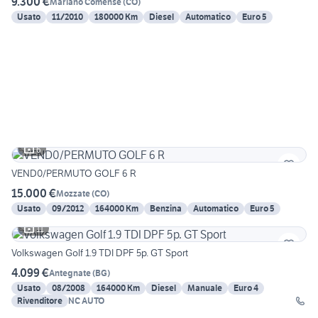
9.300 €
Mariano Comense
(
CO
)
Usato
11/2010
180000 Km
Diesel
Automatico
Euro 5
6
VEND0/PERMUTO GOLF 6 R
15.000 €
Mozzate
(
CO
)
Usato
09/2012
164000 Km
Benzina
Automatico
Euro 5
11
Volkswagen Golf 1.9 TDI DPF 5p. GT Sport
4.099 €
Antegnate
(
BG
)
Usato
08/2008
164000 Km
Diesel
Manuale
Euro 4
Rivenditore
NC AUTO