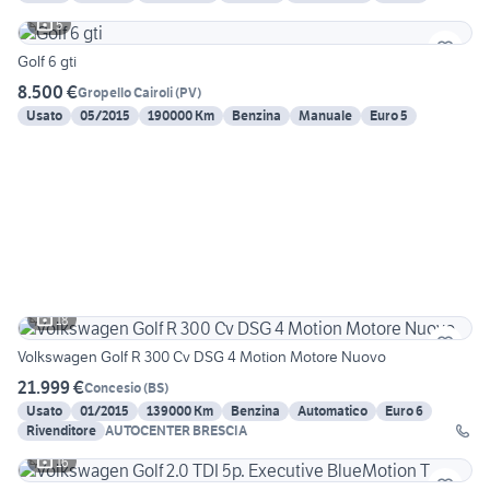
5
Golf 6 gti
8.500 €
Gropello Cairoli
(
PV
)
Usato
05/2015
190000 Km
Benzina
Manuale
Euro 5
18
Volkswagen Golf R 300 Cv DSG 4 Motion Motore Nuovo
21.999 €
Concesio
(
BS
)
Usato
01/2015
139000 Km
Benzina
Automatico
Euro 6
Rivenditore
AUTOCENTER BRESCIA
16