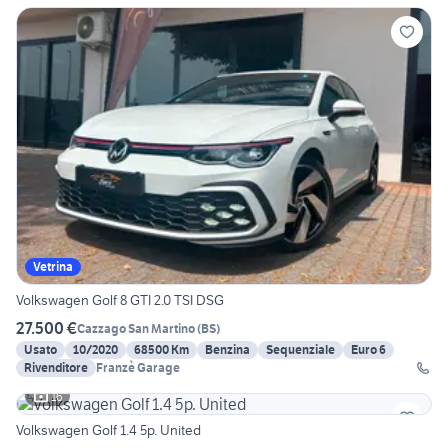
Vetrina
Volkswagen Golf 8 GTI 2.0 TSI DSG
27.500 €
Cazzago San Martino
(
BS
)
Usato
10/2020
68500 Km
Benzina
Sequenziale
Euro 6
Rivenditore
Franzè Garage
16
Volkswagen Golf 1.4 5p. United