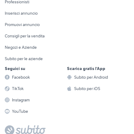
Informatica
Animali
Professionisti
Arredamento e
Console e
Accessori per
Casalinghi
Inserisci annuncio
Videogiochi
animali
Elettrodomestici
Promuovi annuncio
Audio/Video
Musica e Film
Giardino e Fai da te
Consigli per la vendita
Fotografia
Libri e Riviste
Abbigliamento e
Negozi e Aziende
Telefonia
Strumenti Musicali
Accessori
Subito per le aziende
Sports
Tutto per i bambini
Seguici su
Scarica gratis l'App
Biciclette
Facebook
Subito per Android
Collezionismo
TikTok
Subito per iOS
Instagram
YouTube