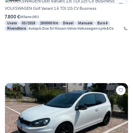
VOLKSWAGEN Golf Variant 1.6 TDI 115 CV Business
7.800 €
Milano
(
MI
)
Usato
03/2019
280000 Km
Diesel
Manuale
Euro 6
Rivenditore
Autopiù Due Srl Nissan-Volvo-Volkswagen-Lynk&Co