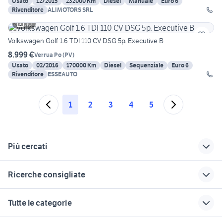
Usato
12/2015
232000 Km
Diesel
Manuale
Euro 6
Rivenditore
ALIMOTORS SRL
30
Volkswagen Golf 1.6 TDI 110 CV DSG 5p. Executive B
8.999 €
Verrua Po
(
PV
)
Usato
02/2016
170000 Km
Diesel
Sequenziale
Euro 6
Rivenditore
ESSEAUTO
1
2
3
4
5
Più cercati
Correlati
Richerche simili
Suggerimenti
Ricerche consigliate
golf 7 brescia
golf 4 accessori auto
golf 7 1.6 tdi 110cv
Lombardia
compressore golf 6
golf gtd 2019
golf gti usata
alettone golf 6
Tutte le categorie
bergamo
x6 usata lombardia
freccia specchietto golf 6
golf 6 usata catania
sedili golf 6
volkswagen golf
volkswagen golf
turbina golf 6