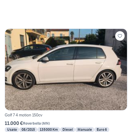
Golf 7 4 motion 150cv
11.000 €
Roverbella
(
MN
)
Usato
08/2015
135000 Km
Diesel
Manuale
Euro 6