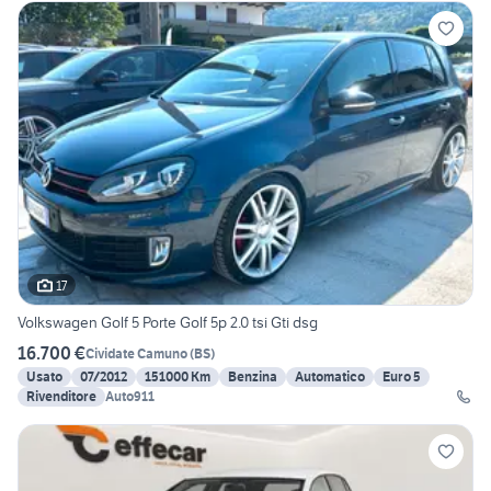
17
Volkswagen Golf 5 Porte Golf 5p 2.0 tsi Gti dsg
16.700 €
Cividate Camuno
(
BS
)
Usato
07/2012
151000 Km
Benzina
Automatico
Euro 5
Rivenditore
Auto911