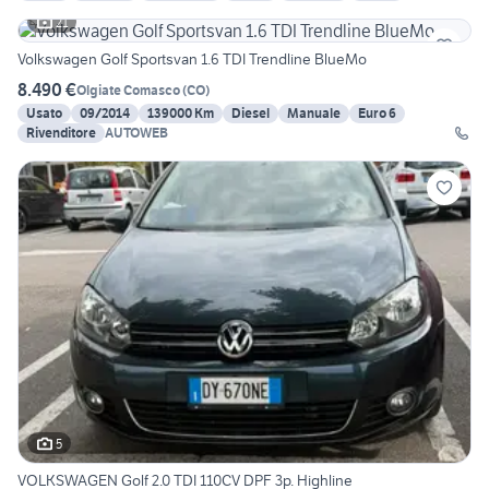
21
Volkswagen Golf Sportsvan 1.6 TDI Trendline BlueMo
8.490 €
Olgiate Comasco
(
CO
)
Usato
09/2014
139000 Km
Diesel
Manuale
Euro 6
Rivenditore
AUTOWEB
5
VOLKSWAGEN Golf 2.0 TDI 110CV DPF 3p. Highline