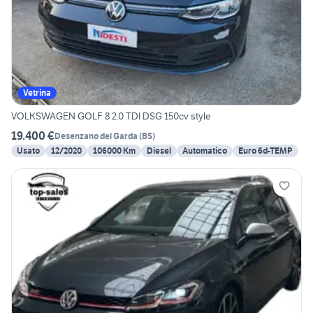
Vetrina
VOLKSWAGEN GOLF 8 2.0 TDI DSG 150cv style
19.400 €
Desenzano del Garda
(
BS
)
Usato
12/2020
106000 Km
Diesel
Automatico
Euro 6d-TEMP