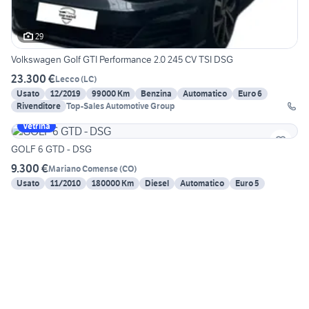
29
Volkswagen Golf GTI Performance 2.0 245 CV TSI DSG
23.300 €
Lecco
(
LC
)
Usato
12/2019
99000 Km
Benzina
Automatico
Euro 6
Rivenditore
Top-Sales Automotive Group
Vetrina
GOLF 6 GTD - DSG
9.300 €
Mariano Comense
(
CO
)
Usato
11/2010
180000 Km
Diesel
Automatico
Euro 5