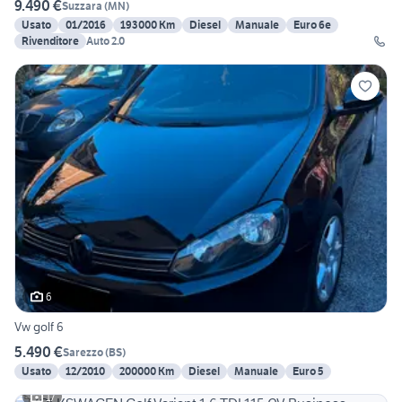
9.490 €
Suzzara
(
MN
)
Usato
01/2016
193000 Km
Diesel
Manuale
Euro 6e
Rivenditore
Auto 2.0
6
Vw golf 6
5.490 €
Sarezzo
(
BS
)
Usato
12/2010
200000 Km
Diesel
Manuale
Euro 5
17