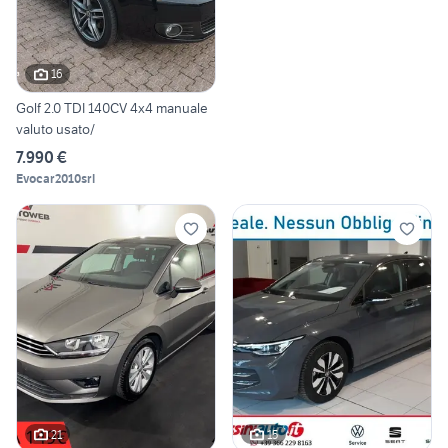
16
Golf 2.0 TDI 140CV 4x4 manuale
valuto usato/
7.990 €
Evocar2010srl
21
15