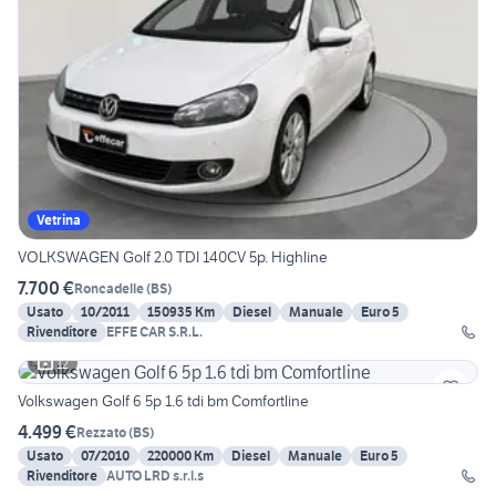
Vetrina
VOLKSWAGEN Golf 2.0 TDI 140CV 5p. Highline
7.700 €
Roncadelle
(
BS
)
Usato
10/2011
150935 Km
Diesel
Manuale
Euro 5
Rivenditore
EFFE CAR S.R.L.
12
Volkswagen Golf 6 5p 1.6 tdi bm Comfortline
4.499 €
Rezzato
(
BS
)
Usato
07/2010
220000 Km
Diesel
Manuale
Euro 5
Rivenditore
AUTO LRD s.r.l.s