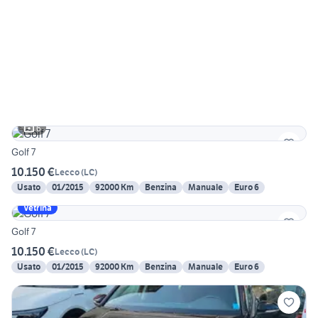
6
Golf 7
10.150 €
Lecco
(
LC
)
Usato
01/2015
92000 Km
Benzina
Manuale
Euro 6
Vetrina
Golf 7
10.150 €
Lecco
(
LC
)
Usato
01/2015
92000 Km
Benzina
Manuale
Euro 6