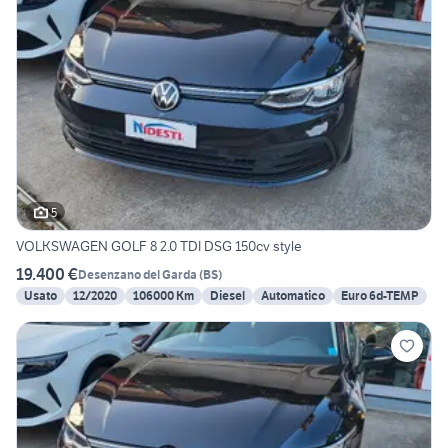
5
VOLKSWAGEN GOLF 8 2.0 TDI DSG 150cv style
19.400 €
Desenzano del Garda
(
BS
)
Usato
12/2020
106000 Km
Diesel
Automatico
Euro 6d-TEMP