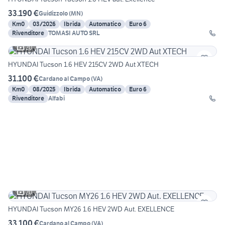
33.190 €
Guidizzolo
(
MN
)
Km0
03/2026
Ibrida
Automatico
Euro 6
Rivenditore
TOMASI AUTO SRL
20
HYUNDAI Tucson 1.6 HEV 215CV 2WD Aut XTECH
31.100 €
Cardano al Campo
(
VA
)
Km0
08/2025
Ibrida
Automatico
Euro 6
Rivenditore
Alfabi
20
HYUNDAI Tucson MY26 1.6 HEV 2WD Aut. EXELLENCE
33.100 €
Cardano al Campo
(
VA
)