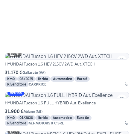
20
HYUNDAI Tucson 1.6 HEV 215CV 2WD Aut. XTECH
31.170 €
Gallarate
(
VA
)
Km0
08/2025
Ibrida
Automatico
Euro 6
Rivenditore
CARPRICE
Vetrina
HYUNDAI Tucson 1.6 FULL HYBRID Aut. Exellence
31.900 €
Milano
(
MI
)
Km0
01/2026
Ibrida
Automatico
Euro 6e
Rivenditore
M.F.MOTORS & C.SRL
2