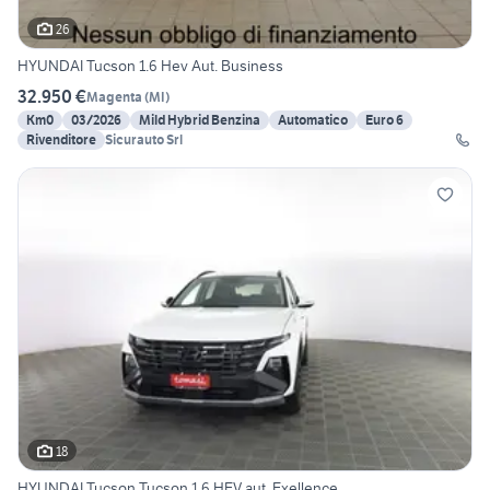
26
HYUNDAI Tucson 1.6 Hev Aut. Business
32.950 €
Magenta
(
MI
)
Km0
03/2026
Mild Hybrid Benzina
Automatico
Euro 6
Rivenditore
Sicurauto Srl
18
HYUNDAI Tucson Tucson 1.6 HEV aut. Exellence