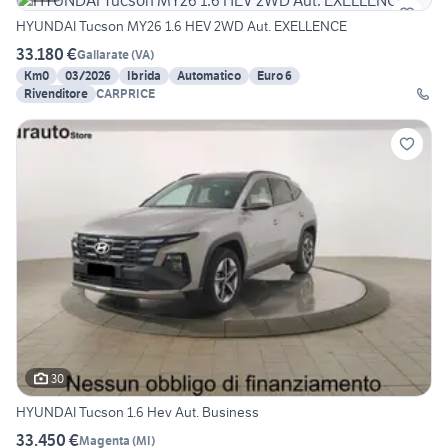
HYUNDAI Tucson MY26 1.6 HEV 2WD Aut. EXELLENCE
33.180 €
Gallarate
(
VA
)
Km0
03/2026
Ibrida
Automatico
Euro 6
Rivenditore
CARPRICE
30
HYUNDAI Tucson 1.6 Hev Aut. Business
33.450 €
Magenta
(
MI
)