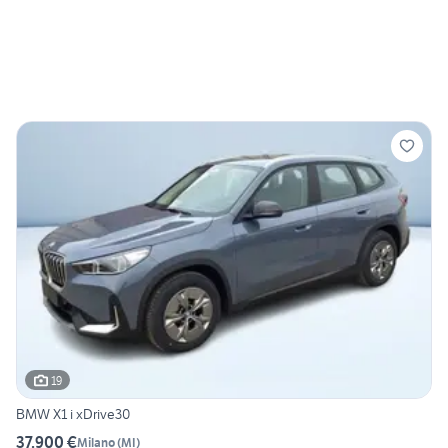
19
BMW X1 i xDrive30
37.900 €
Milano
(
MI
)