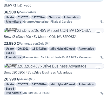
BMW X1 i xDrive30
36.500 €
Corsico
(
MI
)
Usato
01/2025
11757 Km
Elettrica
Automatico
Rivenditore
Gruppo Autotorino - Filiale di Corsico
20
Bmw X3 xDrive20d 48V Msport CON IVA ESPOSTA
23.990 €
Vermezzo con Zelo
(
MI
)
Usato
09/2021
134372 Km
Mild Hybrid Diesel
Automatico
Euro 6
Rivenditore
Gamma Auto S.r.l. Auto Usate Km0 & NLT a Vermezzo
15
Bmw 320 320d 48V xDrive Business Advantage
20.990 €
Milano
(
MI
)
Usato
02/2021
142000 Km
Mild Hybrid Diesel
Automatico
Euro 6
Rivenditore
AUTOMOBILI RASO