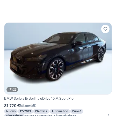
21
BMW Serie 5 i5 Berlina eDrive40 M Sport Pro
81.720 €
Milano
(
MI
)
Nuovo
12/2023
Elettrica
Automatico
Euro 6
Rivenditore
Gruppo Autotorino - Filiale di Milano