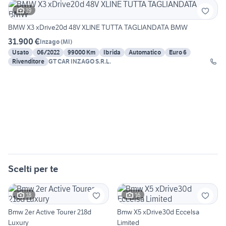
19
BMW X3 xDrive20d 48V XLINE TUTTA TAGLIANDATA BMW
31.900 €
Inzago
(
MI
)
Usato
06/2022
99000 Km
Ibrida
Automatico
Euro 6
Rivenditore
GT CAR INZAGO S.R.L.
Scelti per te
18
16
Bmw 2er Active Tourer 218d
Bmw X5 xDrive30d Eccelsa
Luxury
Limited