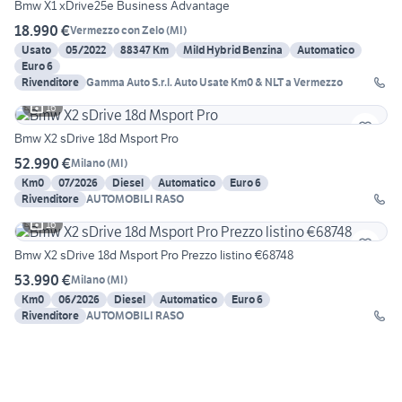
Bmw X1 xDrive25e Business Advantage
18.990 €
Vermezzo con Zelo
(
MI
)
Usato
05/2022
88347 Km
Mild Hybrid Benzina
Automatico
Euro 6
Rivenditore
Gamma Auto S.r.l. Auto Usate Km0 & NLT a Vermezzo
16
Bmw X2 sDrive 18d Msport Pro
52.990 €
Milano
(
MI
)
Km0
07/2026
Diesel
Automatico
Euro 6
Rivenditore
AUTOMOBILI RASO
16
Bmw X2 sDrive 18d Msport Pro Prezzo listino €68748
53.990 €
Milano
(
MI
)
Km0
06/2026
Diesel
Automatico
Euro 6
Rivenditore
AUTOMOBILI RASO