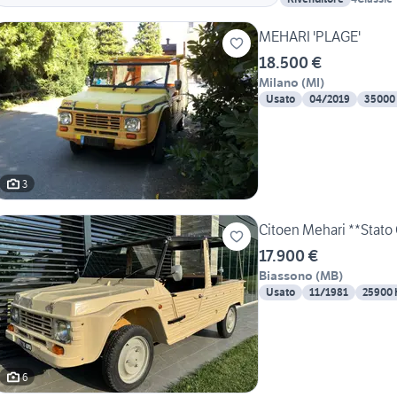
MEHARI 'PLAGE'
18.500 €
Milano
(
MI
)
Usato
04/2019
35000
3
Citoen Mehari **Stato 
17.900 €
Biassono
(
MB
)
Usato
11/1981
25900
6