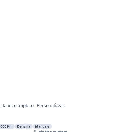
estauro completo - Personalizzab
8000 Km
Benzina
Manuale
Mostra numero