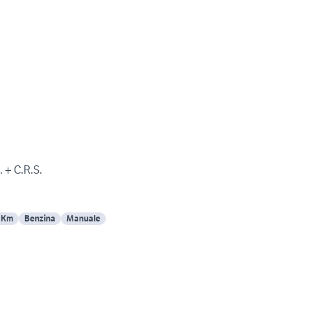
 + C.R.S.
 Km
Benzina
Manuale