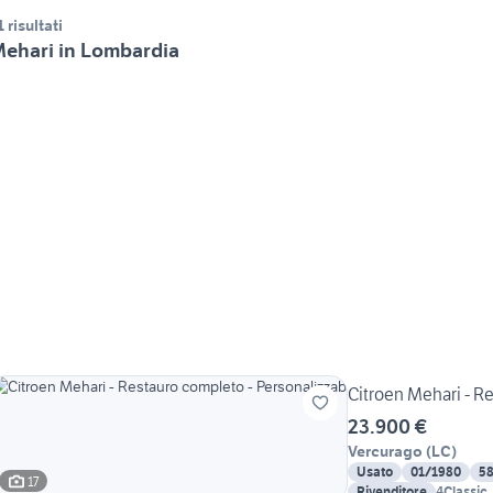
1 risultati
ehari in Lombardia
Citroen Mehari - R
23.900 €
Vercurago
(
LC
)
Usato
01/1980
5
17
Rivenditore
4Classic