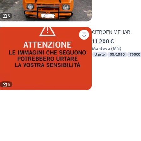
6
CITROEN MEHARI
11.200 €
Mantova
(
MN
)
Usato
05/1980
70000
6