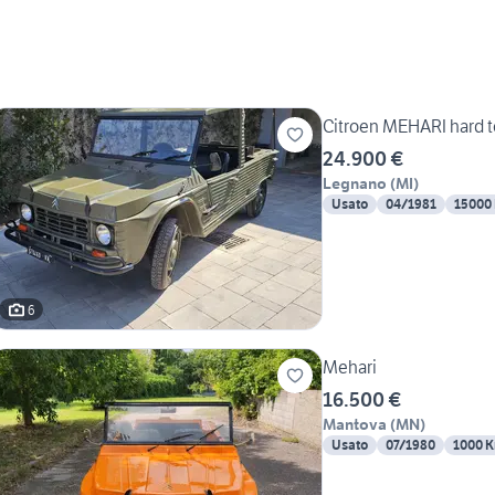
Citroen MEHARI hard 
24.900 €
Legnano
(
MI
)
Usato
04/1981
15000
6
Mehari
16.500 €
Mantova
(
MN
)
Usato
07/1980
1000 