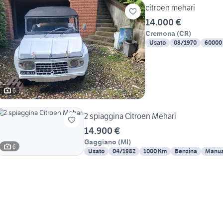
citroen mehari
14.000 €
Cremona
(
CR
)
Usato
08/1970
60000
6
2 spiaggina Citroen Mehari
14.900 €
Gaggiano
(
MI
)
6
Usato
04/1982
1000 Km
Benzina
Manua