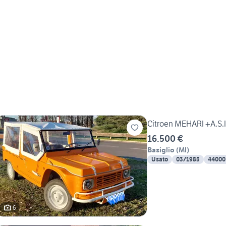
Citroen MEHARI +A.S.I.
16.500 €
Basiglio
(
MI
)
Usato
03/1985
44000
6