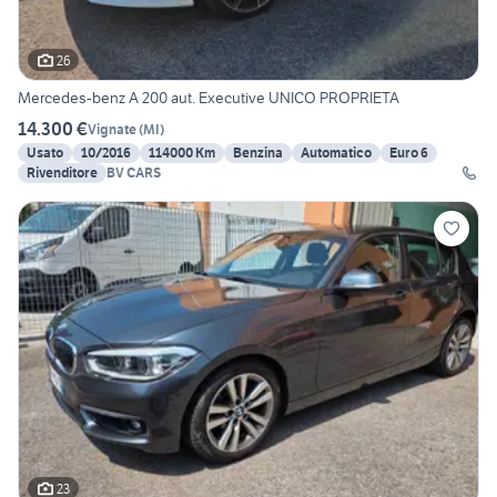
26
Mercedes-benz A 200 aut. Executive UNICO PROPRIETA
14.300 €
Vignate
(
MI
)
Usato
10/2016
114000 Km
Benzina
Automatico
Euro 6
Rivenditore
BV CARS
23