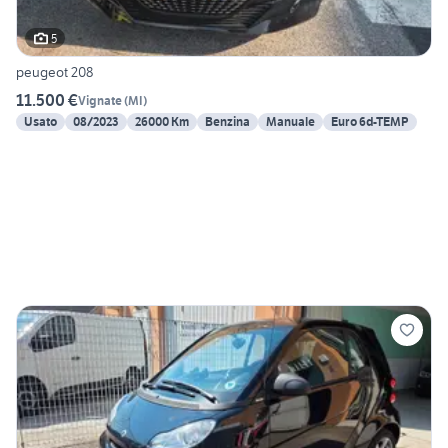
5
peugeot 208
11.500 €
Vignate
(
MI
)
Usato
08/2023
26000 Km
Benzina
Manuale
Euro 6d-TEMP