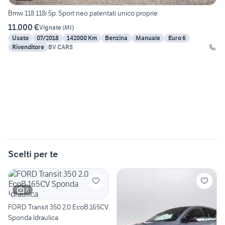
Bmw 118 118i 5p. Sport neo patentati unico proprie
11.000 €
Vignate
(
MI
)
Usato
07/2018
142000 Km
Benzina
Manuale
Euro 6
Rivenditore
BV CARS
Scelti per te
6
FORD Transit 350 2.0 EcoB.165CV
Sponda Idraulica