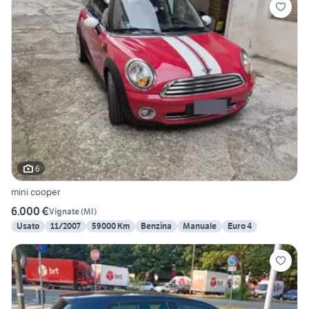
6
mini cooper
6.000 €
Vignate
(
MI
)
Usato
11/2007
59000 Km
Benzina
Manuale
Euro 4