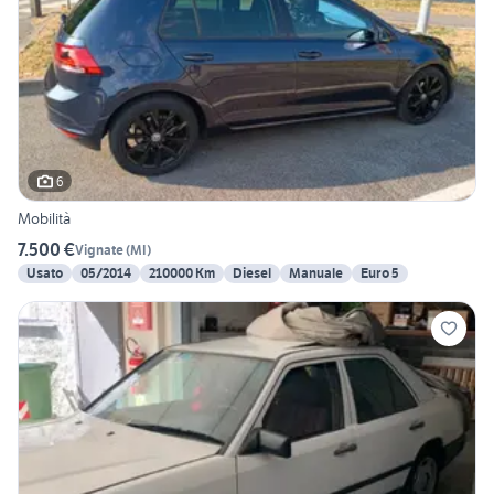
6
Mobilità
7.500 €
Vignate
(
MI
)
Usato
05/2014
210000 Km
Diesel
Manuale
Euro 5