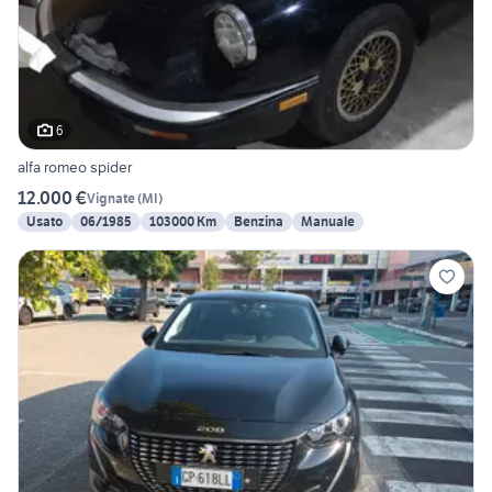
6
alfa romeo spider
12.000 €
Vignate
(
MI
)
Usato
06/1985
103000 Km
Benzina
Manuale