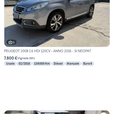
6
PEUGEOT 2008 1.6 HDI 120CV - ANNO 2016 - SI NEOPAT
7.800 €
Vignate
(
MI
)
Usato
02/2016
136000 Km
Diesel
Manuale
Euro 6