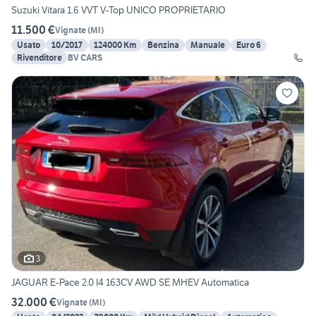
Suzuki Vitara 1.6 VVT V-Top UNICO PROPRIETARIO
11.500 €
Vignate
(
MI
)
Usato
10/2017
124000 Km
Benzina
Manuale
Euro 6
Rivenditore
BV CARS
3
JAGUAR E-Pace 2.0 I4 163CV AWD SE MHEV Automatica
32.000 €
Vignate
(
MI
)