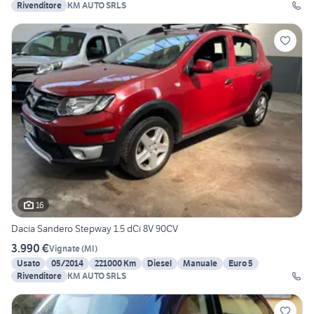
Rivenditore
KM AUTO SRLS
16
Dacia Sandero Stepway 1.5 dCi 8V 90CV
3.990 €
Vignate
(
MI
)
Usato
05/2014
221000 Km
Diesel
Manuale
Euro 5
Rivenditore
KM AUTO SRLS