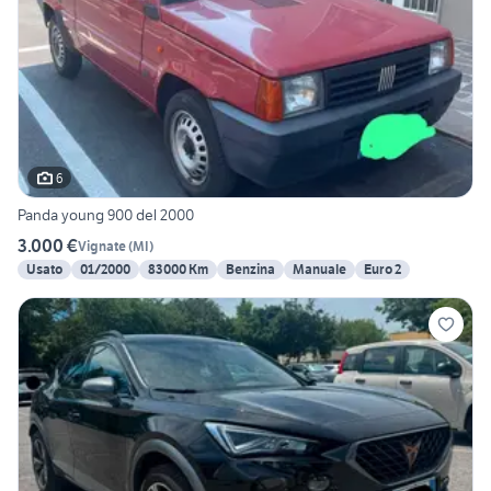
6
Panda young 900 del 2000
3.000 €
Vignate
(
MI
)
Usato
01/2000
83000 Km
Benzina
Manuale
Euro 2