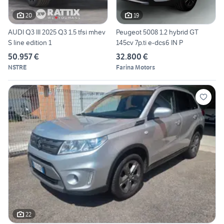
20
19
AUDI Q3 III 2025 Q3 1.5 tfsi mhev
Peugeot 5008 1.2 hybrid GT
S line edition 1
145cv 7p.ti e-dcs6 IN P
50.957 €
32.800 €
NSTRE
Farina Motors
22