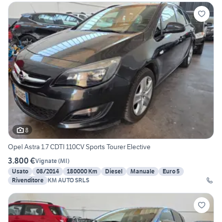
8
Opel Astra 1.7 CDTI 110CV Sports Tourer Elective
3.800 €
Vignate
(
MI
)
Usato
08/2014
180000 Km
Diesel
Manuale
Euro 5
Rivenditore
KM AUTO SRLS