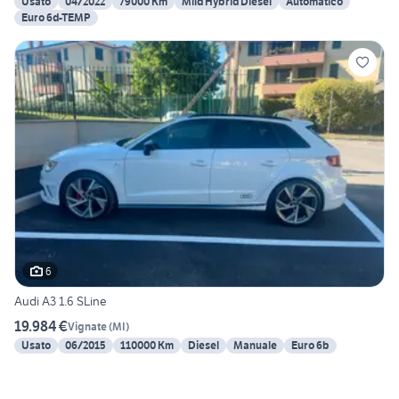
Usato
04/2022
79000 Km
Mild Hybrid Diesel
Automatico
Euro 6d-TEMP
6
Audi A3 1.6 SLine
19.984 €
Vignate
(
MI
)
Usato
06/2015
110000 Km
Diesel
Manuale
Euro 6b