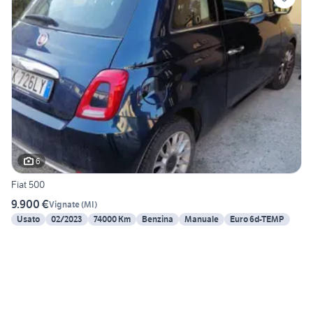
6
Fiat 500
9.900 €
Vignate
(
MI
)
Usato
02/2023
74000 Km
Benzina
Manuale
Euro 6d-TEMP