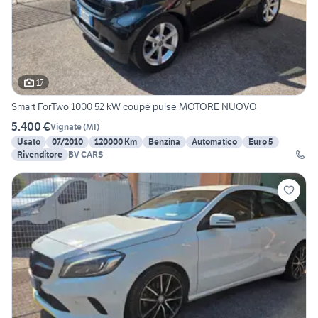
17
Smart ForTwo 1000 52 kW coupé pulse MOTORE NUOVO
5.400 €
Vignate
(
MI
)
Usato
07/2010
120000 Km
Benzina
Automatico
Euro 5
Rivenditore
BV CARS