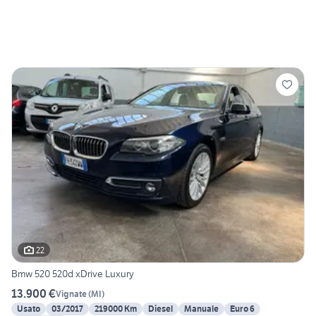
22
Bmw 520 520d xDrive Luxury
13.900 €
Vignate
(
MI
)
Usato
03/2017
219000 Km
Diesel
Manuale
Euro 6