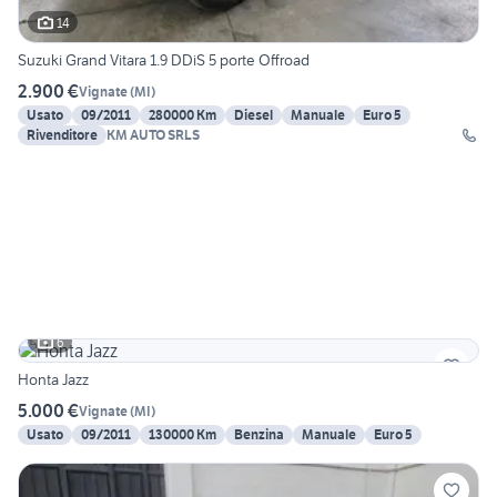
14
Suzuki Grand Vitara 1.9 DDiS 5 porte Offroad
2.900 €
Vignate
(
MI
)
Usato
09/2011
280000 Km
Diesel
Manuale
Euro 5
Rivenditore
KM AUTO SRLS
6
Honta Jazz
5.000 €
Vignate
(
MI
)
Usato
09/2011
130000 Km
Benzina
Manuale
Euro 5