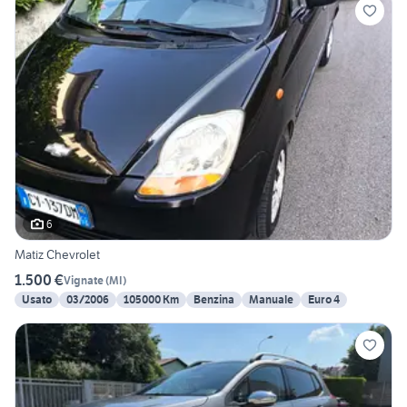
6
Matiz Chevrolet
1.500 €
Vignate
(
MI
)
Usato
03/2006
105000 Km
Benzina
Manuale
Euro 4