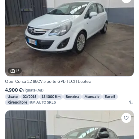
15
Opel Corsa 1.2 85CV 5 porte GPL-TECH Ecotec
4.900 €
Vignate
(
MI
)
Usato
02/2015
184000 Km
Benzina
Manuale
Euro 5
Rivenditore
KM AUTO SRLS