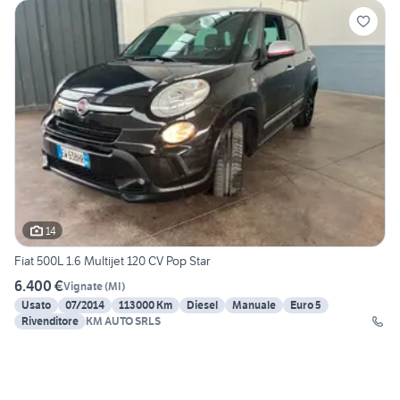
14
Fiat 500L 1.6 Multijet 120 CV Pop Star
6.400 €
Vignate
(
MI
)
Usato
07/2014
113000 Km
Diesel
Manuale
Euro 5
Rivenditore
KM AUTO SRLS