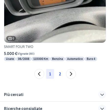
6
SMART FOUR TWO
5.000 €
Vignate
(
MI
)
Usato
06/2008
115000 Km
Benzina
Automatico
Euro 4
1
2
Più cercati
Correlati
Richerche simili
Suggerimenti
Ricerche consigliate