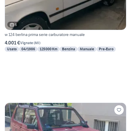
6
w 124 berlina prima serie carburatore manuale
4.001 €
Vignate
(
MI
)
Usato
04/1986
125000 Km
Benzina
Manuale
Pre-Euro