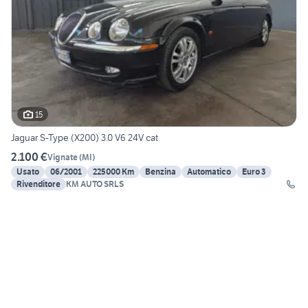
15
Jaguar S-Type (X200) 3.0 V6 24V cat
2.100 €
Vignate
(
MI
)
Usato
06/2001
225000 Km
Benzina
Automatico
Euro 3
Rivenditore
KM AUTO SRLS