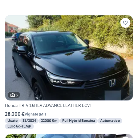
6
Honda HR-V 1.5HEV ADVANCE LEATHER ECVT
28.000 €
Vignate
(
MI
)
Usato
11/2024
22000 Km
Full Hybrid Benzina
Automatico
Euro 6d-TEMP