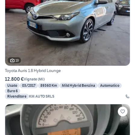
19
Toyota Auris 1.8 Hybrid Lounge
12.800 €
Vignate
(
MI
)
Usato
03/2017
89360 Km
Mild Hybrid Benzina
Automatico
Euro 6
Rivenditore
KM AUTO SRLS