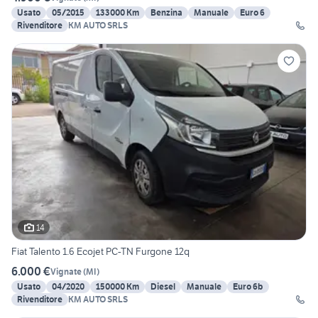
Usato
05/2015
133000 Km
Benzina
Manuale
Euro 6
Rivenditore
KM AUTO SRLS
14
Fiat Talento 1.6 Ecojet PC-TN Furgone 12q
6.000 €
Vignate
(
MI
)
Usato
04/2020
150000 Km
Diesel
Manuale
Euro 6b
Rivenditore
KM AUTO SRLS