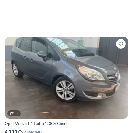
14
Opel Meriva 1.4 Turbo 120CV Cosmo
4.900 €
Vignate
(
MI
)