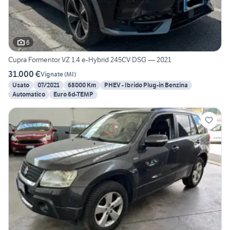
6
Cupra Formentor VZ 1.4 e-Hybrid 245CV DSG — 2021
31.000 €
Vignate
(
MI
)
Usato
07/2021
68000 Km
PHEV - Ibrido Plug-in Benzina
Automatico
Euro 6d-TEMP