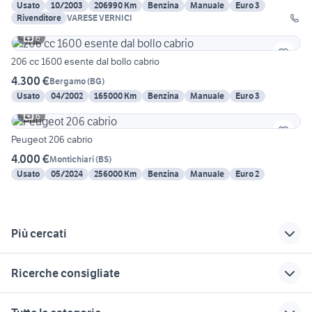
Usato
10/2003
206990 Km
Benzina
Manuale
Euro 3
Rivenditore
VARESE VERNICI
6
206 cc 1600 esente dal bollo cabrio
4.300 €
Bergamo
(
BG
)
Usato
04/2002
165000 Km
Benzina
Manuale
Euro 3
6
Peugeot 206 cabrio
4.000 €
Montichiari
(
BS
)
Usato
05/2024
256000 Km
Benzina
Manuale
Euro 2
Più cercati
Correlati
Richerche simili
Suggerimenti
Ricerche consigliate
peugeot citroen
peugeot 107 Milano
peugeot 206 tuning
milano
peugeot 206 gpl
paraurti posteriore peugeot 206
cabrio Monza e della
peugeot 206 cc