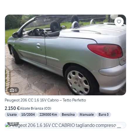
6
Peugeot 206 CC 1.6 16V Cabrio – Tetto Perfetto
2.150 €
Alzate Brianza
(
CO
)
Usato
10/2004
229000 Km
Benzina
Manuale
Euro 3
6