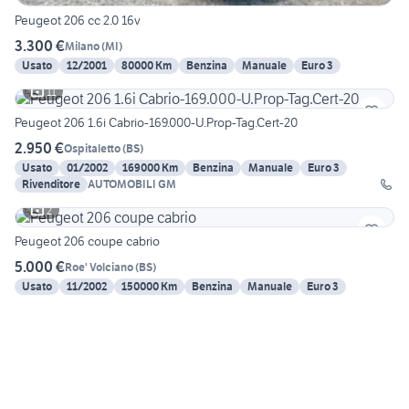
Peugeot 206 cc 2.0 16v
3.300 €
Milano
(
MI
)
Usato
12/2001
80000 Km
Benzina
Manuale
Euro 3
11
Peugeot 206 1.6i Cabrio-169.000-U.Prop-Tag.Cert-20
2.950 €
Ospitaletto
(
BS
)
Usato
01/2002
169000 Km
Benzina
Manuale
Euro 3
Rivenditore
AUTOMOBILI GM
2
Peugeot 206 coupe cabrio
5.000 €
Roe' Volciano
(
BS
)
Usato
11/2002
150000 Km
Benzina
Manuale
Euro 3