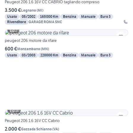
Peugeot 206 1.6 16V CC CABRIO tagliando compreso
3.500 €
Legnano
(
MI
)
Usato
05/2002
165000 Km
Benzina
Manuale
Euro 3
Rivenditore
GARAGE ROMA SNC
2
peugeot 206 motore da rifare
600 €
Monzambano
(
MN
)
Usato
03/2003
220000 Km
Benzina
Manuale
Euro 3
14
Peugeot 206 1.6 16V CC Cabrio
2.000 €
Gazzada Schianno
(
VA
)