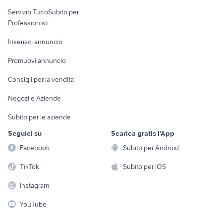
elettronica
per la casa e la
sports e hobby
Servizio TuttoSubito per
persona
Informatica
Animali
Professionisti
Arredamento e
Console e
Accessori per
Casalinghi
Inserisci annuncio
Videogiochi
animali
Elettrodomestici
Promuovi annuncio
Audio/Video
Musica e Film
Giardino e Fai da te
Consigli per la vendita
Fotografia
Libri e Riviste
Abbigliamento e
Negozi e Aziende
Telefonia
Strumenti Musicali
Accessori
Subito per le aziende
Sports
Tutto per i bambini
Seguici su
Scarica gratis l'App
Biciclette
Facebook
Subito per Android
Collezionismo
TikTok
Subito per iOS
Instagram
YouTube