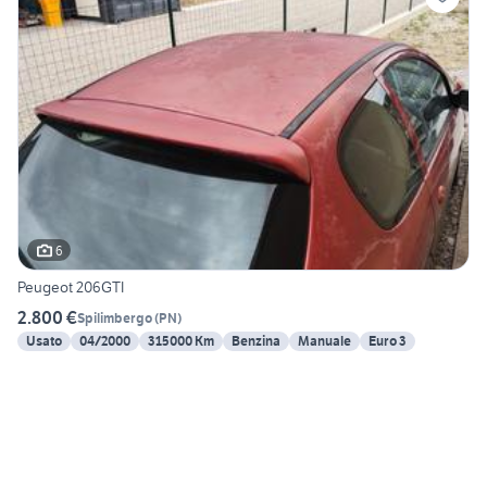
6
Peugeot 206GTI
2.800 €
Spilimbergo
(
PN
)
Usato
04/2000
315000 Km
Benzina
Manuale
Euro 3