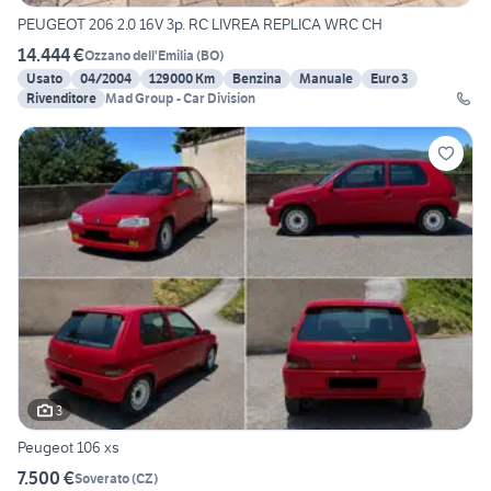
PEUGEOT 206 2.0 16V 3p. RC LIVREA REPLICA WRC CH
14.444 €
Ozzano dell'Emilia
(
BO
)
Usato
04/2004
129000 Km
Benzina
Manuale
Euro 3
Rivenditore
Mad Group - Car Division
3
Peugeot 106 xs
7.500 €
Soverato
(
CZ
)