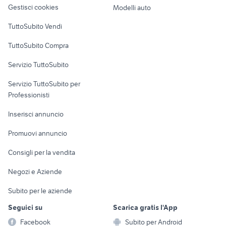
altro
Gestisci cookies
Modelli auto
Case vacanza
TuttoSubito Vendi
Uffici e Locali
TuttoSubito Compra
commerciali
Servizio TuttoSubito
elettronica
per la casa e la
sports e hobby
Servizio TuttoSubito per
persona
Informatica
Animali
Professionisti
Arredamento e
Console e
Accessori per
Casalinghi
Inserisci annuncio
Videogiochi
animali
Elettrodomestici
Promuovi annuncio
Audio/Video
Musica e Film
Giardino e Fai da te
Consigli per la vendita
Fotografia
Libri e Riviste
Abbigliamento e
Negozi e Aziende
Telefonia
Strumenti Musicali
Accessori
Subito per le aziende
Sports
Tutto per i bambini
Seguici su
Scarica gratis l'App
Biciclette
Facebook
Subito per Android