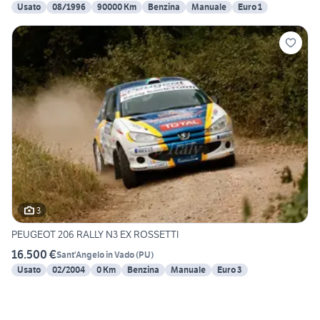
Usato
08/1996
90000 Km
Benzina
Manuale
Euro 1
3
PEUGEOT 206 RALLY N3 EX ROSSETTI
16.500 €
Sant'Angelo in Vado
(
PU
)
Usato
02/2004
0 Km
Benzina
Manuale
Euro 3