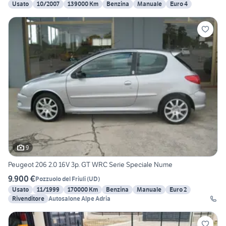
Usato
10/2007
139000 Km
Benzina
Manuale
Euro 4
9
Peugeot 206 2.0 16V 3p. GT WRC Serie Speciale Nume
9.900 €
Pozzuolo del Friuli
(
UD
)
Usato
11/1999
170000 Km
Benzina
Manuale
Euro 2
Rivenditore
Autosalone Alpe Adria