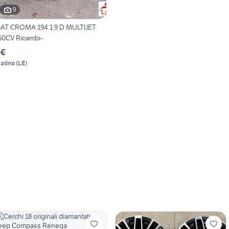
9
IAT CROMA 194 1.9 D MULTIJET
50CV Ricambi-
 €
atino
(
LE
)