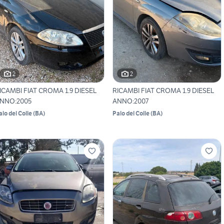
2
2
ICAMBI FIAT CROMA 1.9 DIESEL
RICAMBI FIAT CROMA 1.9 DIESEL
NNO:2005
ANNO:2007
alo del Colle
(
BA
)
Palo del Colle
(
BA
)