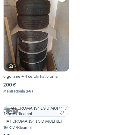
3
6 gomme + 4 cerchi fiat croma
200 €
Manfredonia
(
FG
)
9
FIAT CROMA 194 1.9 D MULTIJET
150CV /Ricambi