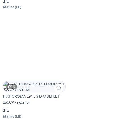
1 €
Matino
(
LE
)
9
FIAT CROMA 194 1.9 D MULTIJET
150CV / ricambi
1 €
Matino
(
LE
)