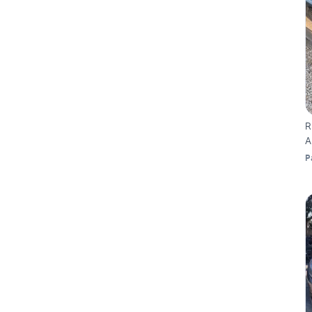
R
A
P