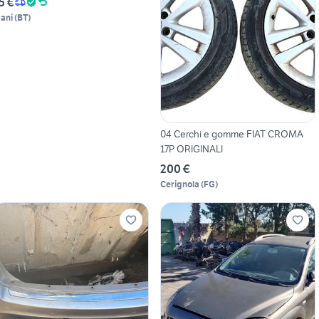
5 €
rani
(
BT
)
04 Cerchi e gomme FIAT CROMA
17P ORIGINALI
200 €
Cerignola
(
FG
)