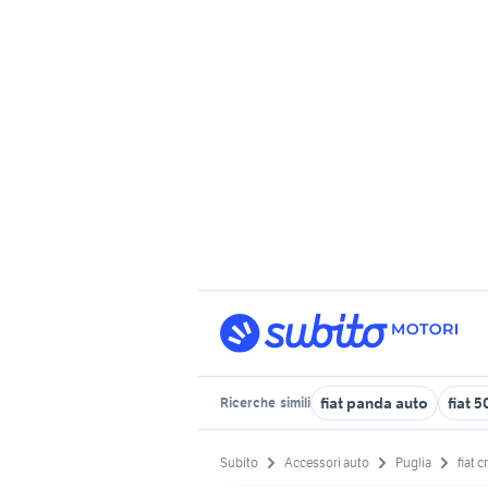
fiat panda auto
fiat 
Ricerche
simili
Subito
Accessori auto
Puglia
fiat 