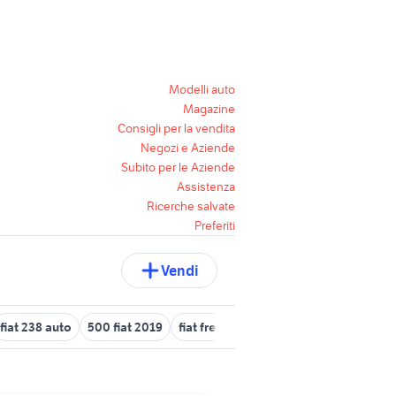
Modelli auto
Magazine
Consigli per la vendita
Negozi e Aziende
Subito per le Aziende
Assistenza
Ricerche salvate
Preferiti
Vendi
fiat 238 auto
500 fiat 2019
fiat freemont usata veneto
fiat pun