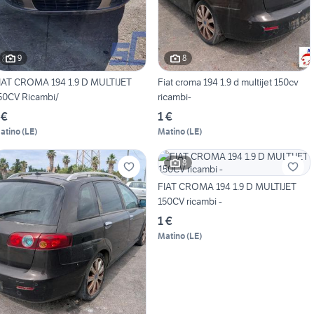
9
8
IAT CROMA 194 1.9 D MULTIJET
Fiat croma 194 1.9 d multijet 150cv
50CV Ricambi/
ricambi-
 €
1 €
atino
(
LE
)
Matino
(
LE
)
8
FIAT CROMA 194 1.9 D MULTIJET
150CV ricambi -
1 €
Matino
(
LE
)