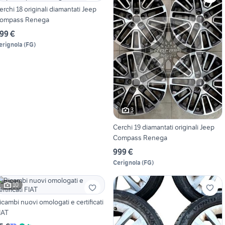
erchi 18 originali diamantati Jeep
ompass Renega
99 €
erignola
(
FG
)
3
Cerchi 19 diamantati originali Jeep
Compass Renega
999 €
Cerignola
(
FG
)
10
icambi nuovi omologati e certificati
IAT