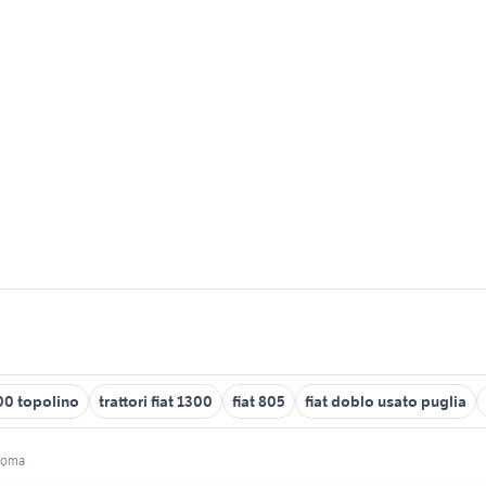
500 topolino
trattori fiat 1300
fiat 805
fiat doblo usato puglia
croma