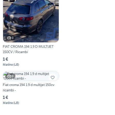
9
FIAT CROMA 194 1.9 D MULTIJET
150CV / Ricambi
1 €
Matino
(
LE
)
8
Fiat croma 194 1.9 d multijet 150cv
ricambi -
1 €
Matino
(
LE
)