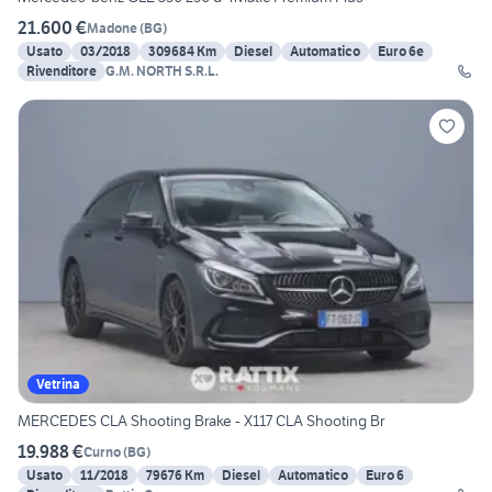
21.600 €
Madone
(
BG
)
Usato
03/2018
309684 Km
Diesel
Automatico
Euro 6e
Rivenditore
G.M. NORTH S.R.L.
Vetrina
MERCEDES CLA Shooting Brake - X117 CLA Shooting Br
19.988 €
Curno
(
BG
)
Usato
11/2018
79676 Km
Diesel
Automatico
Euro 6