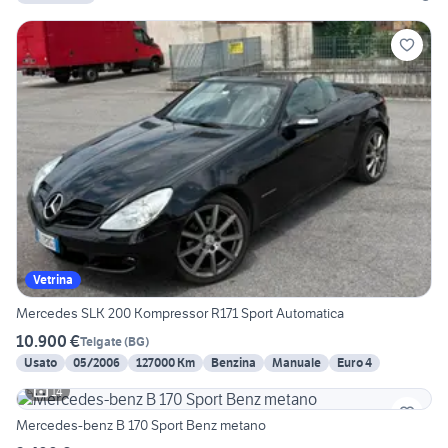
Vetrina
Mercedes SLK 200 Kompressor R171 Sport Automatica
10.900 €
Telgate
(
BG
)
Usato
05/2006
127000 Km
Benzina
Manuale
Euro 4
14
Mercedes-benz B 170 Sport Benz metano