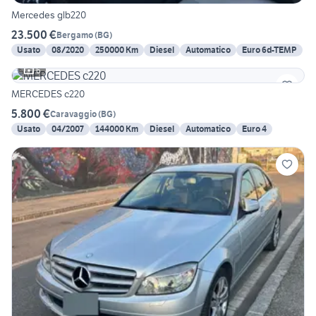
Mercedes glb220
23.500 €
Bergamo
(
BG
)
Usato
08/2020
250000 Km
Diesel
Automatico
Euro 6d-TEMP
6
MERCEDES c220
5.800 €
Caravaggio
(
BG
)
Usato
04/2007
144000 Km
Diesel
Automatico
Euro 4