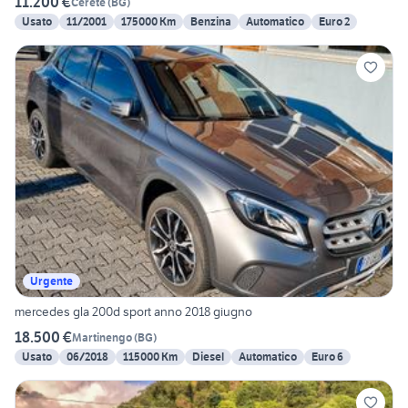
11.200 €
Cerete
(
BG
)
Usato
11/2001
175000 Km
Benzina
Automatico
Euro 2
Urgente
mercedes gla 200d sport anno 2018 giugno
18.500 €
Martinengo
(
BG
)
Usato
06/2018
115000 Km
Diesel
Automatico
Euro 6