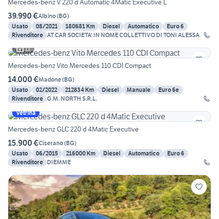
Mercedes-benz V 220 d Automatic 4Matic Executive L
39.990 €
Albino
(
BG
)
Usato
08/2021
180681 Km
Diesel
Automatico
Euro 6
Rivenditore
AT CAR SOCIETA' IN NOME COLLETTIVO DI TONI ALESSA
13
Mercedes-benz Vito Mercedes 110 CDI Compact
14.000 €
Madone
(
BG
)
Usato
02/2022
212834 Km
Diesel
Manuale
Euro 6e
Rivenditore
G.M. NORTH S.R.L.
Vetrina
Mercedes-benz GLC 220 d 4Matic Executive
15.900 €
Ciserano
(
BG
)
Usato
06/2015
216000 Km
Diesel
Automatico
Euro 6
Rivenditore
DIEMME