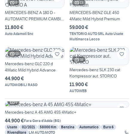
8
13
MERCEDES-BENZ A 180 D -
MERCEDES-BENZ GLE 450
AUTOMATIC PREMIUM CAMBIO
4Matic Mild Hybrid Premium
A
11.800 €
59.000 €
Auto Adamoli Snc
TENTORIO AUTO SRL Auto Usate
Multimarca Lecco
13
16
Mercedes-benz GLC 220 d
Mercedes-benz SLK 230 cat
4Matic Mild Hybrid Advance
Kompressor aut. STORICO
44.900 €
11.900 €
AUTOMOBILI RASO
AUTOWEB
9
Mercedes-benz A 45 AMG 45S 4Matic+
44.900 €
Fara Gera d'Adda
(
BG
)
Usato
02/2021
58000 Km
Benzina
Automatico
Euro 6
Rivenditore
LM AUTO.MOTO