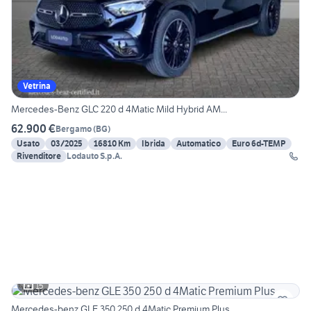
Vetrina
Mercedes-Benz GLC 220 d 4Matic Mild Hybrid AM...
62.900 €
Bergamo
(
BG
)
Usato
03/2025
16810 Km
Ibrida
Automatico
Euro 6d-TEMP
Rivenditore
Lodauto S.p.A.
15
Mercedes-benz GLE 350 250 d 4Matic Premium Plus