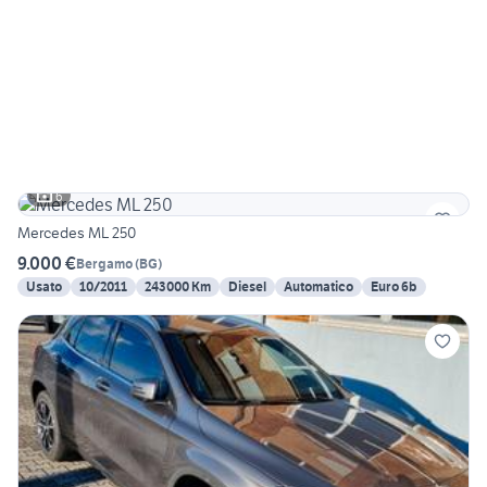
6
Mercedes ML 250
9.000 €
Bergamo
(
BG
)
Usato
10/2011
243000 Km
Diesel
Automatico
Euro 6b