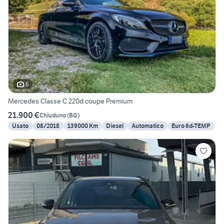
6
Mercedes Classe C 220d coupe Premium
21.900 €
Chiuduno
(
BG
)
Usato
08/2018
139000 Km
Diesel
Automatico
Euro 6d-TEMP