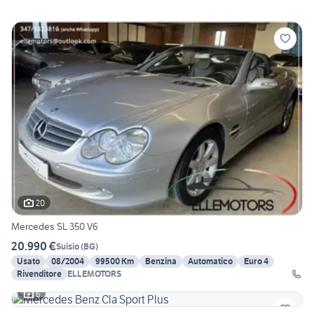
20
Mercedes SL 350 V6
20.990 €
Suisio
(
BG
)
Usato
08/2004
99500 Km
Benzina
Automatico
Euro 4
Rivenditore
ELLEMOTORS
6