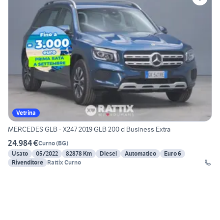
Vetrina
MERCEDES GLB - X247 2019 GLB 200 d Business Extra
24.984 €
Curno
(
BG
)
Usato
05/2022
82878 Km
Diesel
Automatico
Euro 6
Rivenditore
Rattix Curno