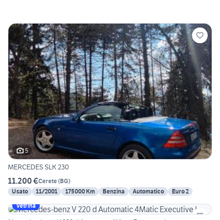
5
MERCEDES SLK 230
11.200 €
Cerete
(
BG
)
Usato
11/2001
175000 Km
Benzina
Automatico
Euro 2
Vetrina