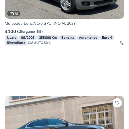
18
Mercedes-benz A 170 GPL FINO AL 2029!
3.100 €
Bergamo
(
BG
)
Usato
06/2005
255000 Km
Benzina
Automatico
Euro 4
Rivenditore
GM AUTO SNC