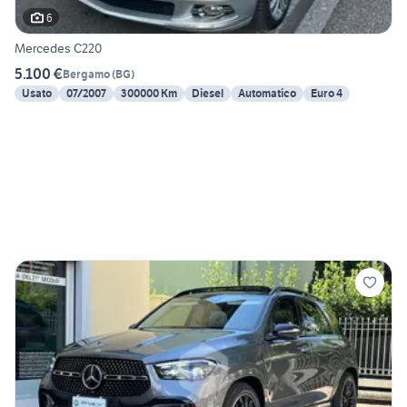
6
Mercedes C220
5.100 €
Bergamo
(
BG
)
Usato
07/2007
300000 Km
Diesel
Automatico
Euro 4