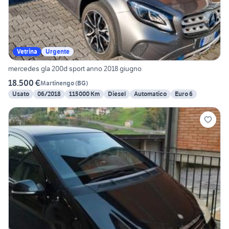
Vetrina
Urgente
mercedes gla 200d sport anno 2018 giugno
18.500 €
Martinengo
(
BG
)
Usato
06/2018
115000 Km
Diesel
Automatico
Euro 6