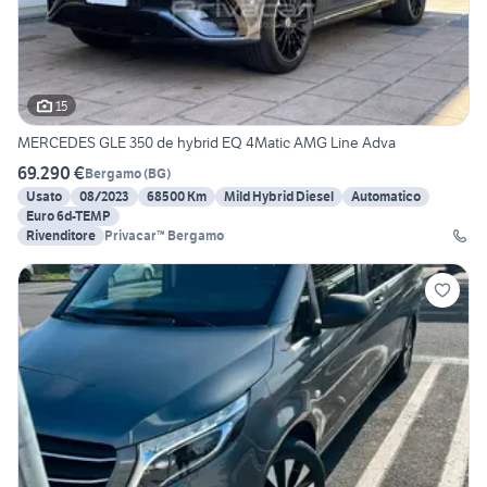
15
MERCEDES GLE 350 de hybrid EQ 4Matic AMG Line Adva
69.290 €
Bergamo
(
BG
)
Usato
08/2023
68500 Km
Mild Hybrid Diesel
Automatico
Euro 6d-TEMP
Rivenditore
Privacar™ Bergamo