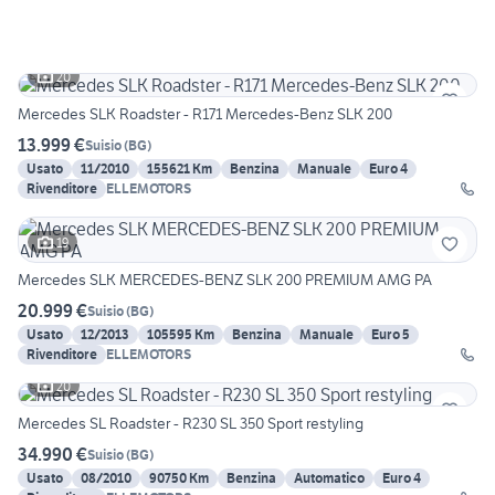
20
Mercedes SLK Roadster - R171 Mercedes-Benz SLK 200
13.999 €
Suisio
(
BG
)
Usato
11/2010
155621 Km
Benzina
Manuale
Euro 4
Rivenditore
ELLEMOTORS
19
Mercedes SLK MERCEDES-BENZ SLK 200 PREMIUM AMG PA
20.999 €
Suisio
(
BG
)
Usato
12/2013
105595 Km
Benzina
Manuale
Euro 5
Rivenditore
ELLEMOTORS
20
Mercedes SL Roadster - R230 SL 350 Sport restyling
34.990 €
Suisio
(
BG
)
Usato
08/2010
90750 Km
Benzina
Automatico
Euro 4