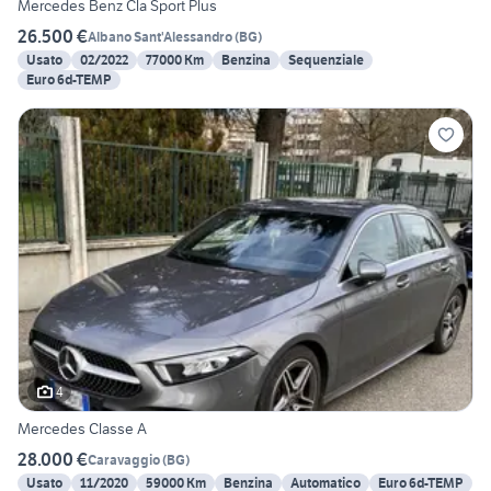
Mercedes Benz Cla Sport Plus
26.500 €
Albano Sant'Alessandro
(
BG
)
Usato
02/2022
77000 Km
Benzina
Sequenziale
Euro 6d-TEMP
4
Mercedes Classe A
28.000 €
Caravaggio
(
BG
)
Usato
11/2020
59000 Km
Benzina
Automatico
Euro 6d-TEMP