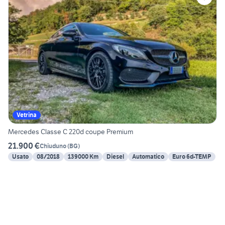
Vetrina
Mercedes Classe C 220d coupe Premium
21.900 €
Chiuduno
(
BG
)
Usato
08/2018
139000 Km
Diesel
Automatico
Euro 6d-TEMP