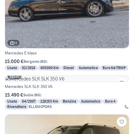
6
Mercedes E klass
15.000 €
Bergamo
(
BG
)
Usato
02/2018
455000 Km
Diesel
Automatico
Euro 6d-TEMP
20
Mercedes SLK SLK 350 V6
15.490 €
Suisio
(
BG
)
Usato
04/2007
128253 Km
Benzina
Automatico
Euro 4
Rivenditore
ELLEMOTORS