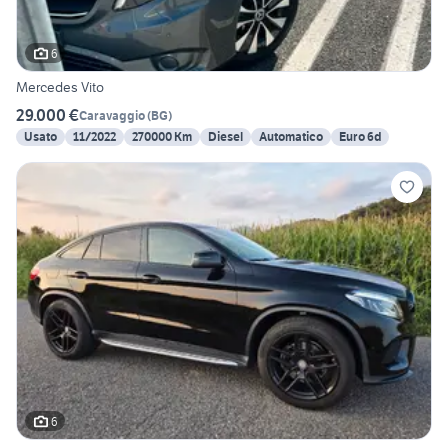
6
Mercedes Vito
29.000 €
Caravaggio
(
BG
)
Usato
11/2022
270000 Km
Diesel
Automatico
Euro 6d
6