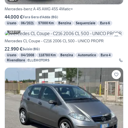
Mercedes-benz A 45 AMG 45S 4Matic+
44.000 €
Fara Gera d'Adda
(
BG
)
Usato
06/2021
57000 Km
Benzina
Sequenziale
Euro 6
20
Mercedes CL Coupe - C216 2006 CL 500 - UNICO PROPR
22.990 €
Suisio
(
BG
)
Usato
04/2008
118780 Km
Benzina
Automatico
Euro 4
Rivenditore
ELLEMOTORS