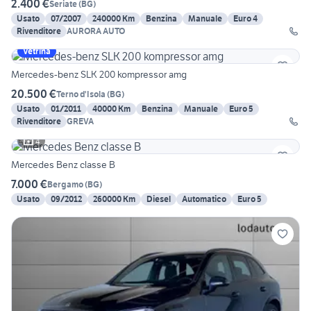
2.400 €
Seriate
(
BG
)
Usato
07/2007
240000 Km
Benzina
Manuale
Euro 4
Rivenditore
AURORA AUTO
Vetrina
Mercedes-benz SLK 200 kompressor amg
20.500 €
Terno d'Isola
(
BG
)
Usato
01/2011
40000 Km
Benzina
Manuale
Euro 5
Rivenditore
GREVA
4
Mercedes Benz classe B
7.000 €
Bergamo
(
BG
)
Usato
09/2012
260000 Km
Diesel
Automatico
Euro 5