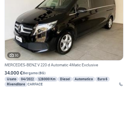
30
MERCEDES-BENZ V 220 d Automatic 4Matic Exclusive
34.000 €
Bergamo
(
BG
)
Usato
04/2022
128000 Km
Diesel
Automatico
Euro 6
Rivenditore
CARFACE