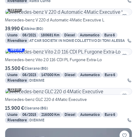
Rivenditore
Rattix Curno
20
Mercedes-benz V 220 d Automatic 4Matic Executive L
39.990 €
Albino
(
BG
)
Usato
08/2021
180681 Km
Diesel
Automatico
Euro 6
Rivenditore
AT CAR SOCIETA' IN NOME COLLETTIVO DI TONI ALESSA
Vetrina
Mercedes-benz Vito 2.0 116 CDI PL Furgone Extra-Lo
35.500 €
Ciserano
(
BG
)
Usato
08/2023
147000 Km
Diesel
Automatico
Euro 6
Rivenditore
DIEMME
16
Mercedes-benz GLC 220 d 4Matic Executive
15.900 €
Ciserano
(
BG
)
Usato
06/2015
216000 Km
Diesel
Automatico
Euro 6
Rivenditore
DIEMME