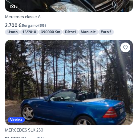
3
Mercedes classe A
2.700 €
Bergamo
(
BG
)
Usato
12/2010
390000 Km
Diesel
Manuale
Euro 5
Vetrina
MERCEDES SLK 230