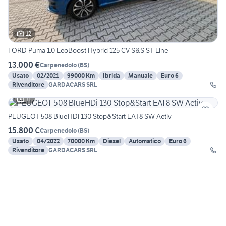
12
FORD Puma 1.0 EcoBoost Hybrid 125 CV S&S ST-Line
13.000 €
Carpenedolo
(
BS
)
Usato
02/2021
99000 Km
Ibrida
Manuale
Euro 6
Rivenditore
GARDACARS SRL
11
PEUGEOT 508 BlueHDi 130 Stop&Start EAT8 SW Activ
15.800 €
Carpenedolo
(
BS
)
Usato
04/2022
70000 Km
Diesel
Automatico
Euro 6
Rivenditore
GARDACARS SRL