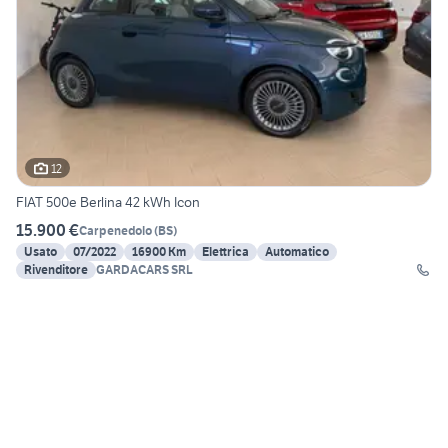
12
FIAT 500e Berlina 42 kWh Icon
15.900 €
Carpenedolo
(
BS
)
Usato
07/2022
16900 Km
Elettrica
Automatico
Rivenditore
GARDACARS SRL