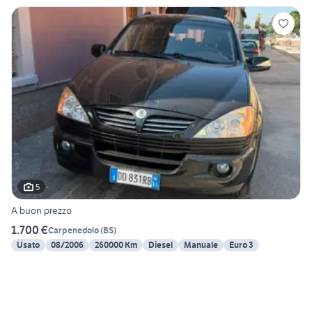
5
A buon prezzo
1.700 €
Carpenedolo
(
BS
)
Usato
08/2006
260000 Km
Diesel
Manuale
Euro 3