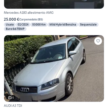
Mercedes A180 allestimento AMG
25.000 €
Carpenedolo
(
BS
)
Usato
02/2024
53000 Km
Mild Hybrid Benzina
Sequenziale
Euro 6d-TEMP
6
AUDI A3 TDI