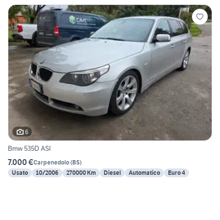
6
Bmw 535D ASI
7.000 €
Carpenedolo
(
BS
)
Usato
10/2006
270000 Km
Diesel
Automatico
Euro 4