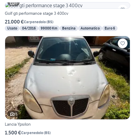
6
Golf gti performance stage 3 400cv
21.000 €
Carpenedolo
(
BS
)
Usato
04/2016
99000 Km
Benzina
Automatico
Euro 6
6
Lancia Ypsilon
1.500 €
Carpenedolo
(
BS
)