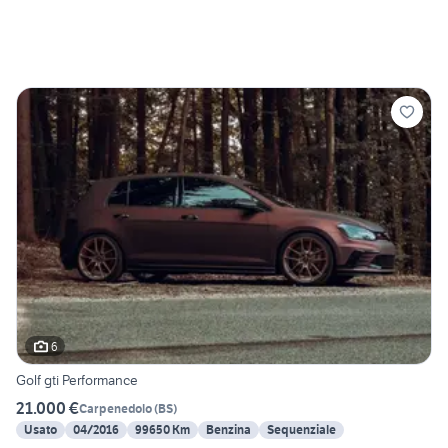
6
Golf gti Performance
21.000 €
Carpenedolo
(
BS
)
Usato
04/2016
99650 Km
Benzina
Sequenziale