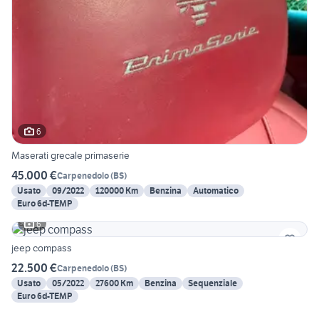
6
Maserati grecale primaserie
45.000 €
Carpenedolo
(
BS
)
Usato
09/2022
120000 Km
Benzina
Automatico
Euro 6d-TEMP
6
jeep compass
22.500 €
Carpenedolo
(
BS
)
Usato
05/2022
27600 Km
Benzina
Sequenziale
Euro 6d-TEMP