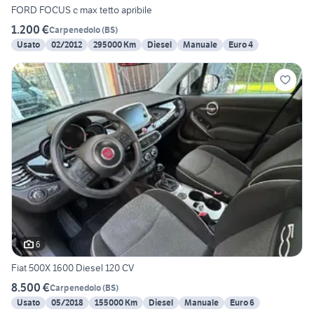
FORD FOCUS c max tetto apribile
1.200 €
Carpenedolo
(
BS
)
Usato
02/2012
295000 Km
Diesel
Manuale
Euro 4
6
Fiat 500X 1600 Diesel 120 CV
8.500 €
Carpenedolo
(
BS
)
Usato
05/2018
155000 Km
Diesel
Manuale
Euro 6