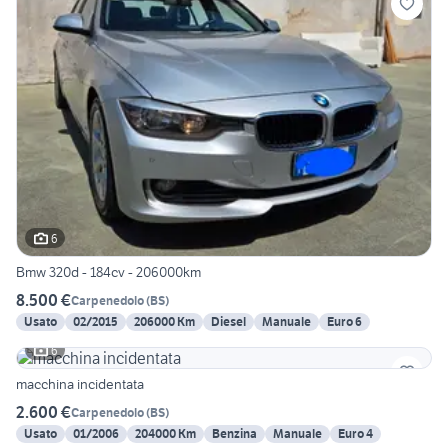
6
Bmw 320d - 184cv - 206000km
8.500 €
Carpenedolo
(
BS
)
Usato
02/2015
206000 Km
Diesel
Manuale
Euro 6
6
macchina incidentata
2.600 €
Carpenedolo
(
BS
)
Usato
01/2006
204000 Km
Benzina
Manuale
Euro 4