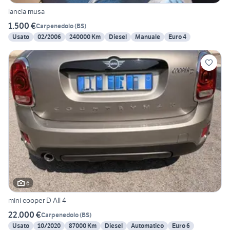
lancia musa
1.500 €
Carpenedolo
(
BS
)
Usato
02/2006
240000 Km
Diesel
Manuale
Euro 4
6
mini cooper D All 4
22.000 €
Carpenedolo
(
BS
)
Usato
10/2020
87000 Km
Diesel
Automatico
Euro 6