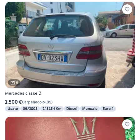
6
Mercedes classe B
1.500 €
Carpenedolo
(
BS
)
Usato
06/2008
243154 Km
Diesel
Manuale
Euro 4