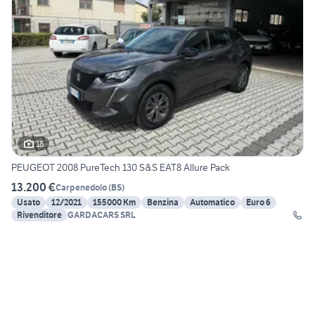
18
PEUGEOT 2008 PureTech 130 S&S EAT8 Allure Pack
13.200 €
Carpenedolo
(
BS
)
Usato
12/2021
155000 Km
Benzina
Automatico
Euro 6
Rivenditore
GARDACARS SRL