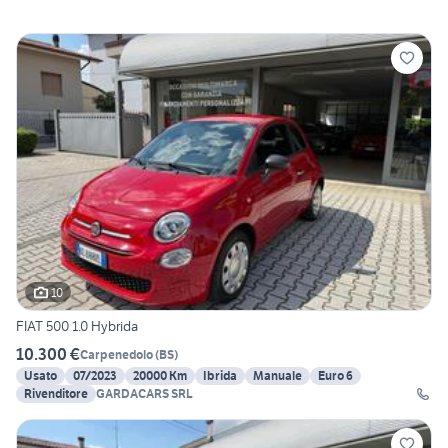
10
FIAT 500 1.0 Hybrida
10.300 €
Carpenedolo
(
BS
)
Usato
07/2023
20000 Km
Ibrida
Manuale
Euro 6
Rivenditore
GARDACARS SRL