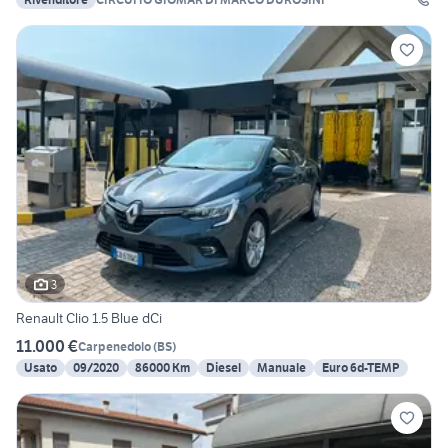
3
Renault Clio 1.5 Blue dCi
11.000 €
Carpenedolo
(
BS
)
Usato
09/2020
86000 Km
Diesel
Manuale
Euro 6d-TEMP