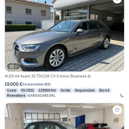
17
AUDI A4 Avant 30 TDI/136 CV S tronic Business ib
19.000 €
Carpenedolo
(
BS
)
Usato
03/2021
120000 Km
Ibrida
Sequenziale
Euro 6
Rivenditore
GARDACARS SRL