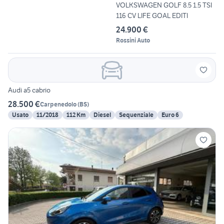
VOLKSWAGEN GOLF 8.5 1.5 TSI
116 CV LIFE GOAL EDITI
24.900 €
Rossini Auto
Audi a5 cabrio
28.500 €
Carpenedolo
(
BS
)
Usato
11/2018
112 Km
Diesel
Sequenziale
Euro 6