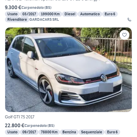
9.300 €
Carpenedolo
(
BS
)
Usato
03/2017
199000 Km
Diesel
Automatico
Euro 6
Rivenditore
GARDACARS SRL
Golf GTI 7.5 2017
22.800 €
Carpenedolo
(
BS
)
Usato
09/2017
78800 Km
Benzina
Sequenziale
Euro 6