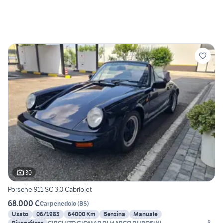
30
Porsche 911 SC 3.0 Cabriolet
68.000 €
Carpenedolo
(
BS
)
Usato
06/1983
64000 Km
Benzina
Manuale
Rivenditore
CIRCUITO GIOMAR DI MARCO DUROSINI