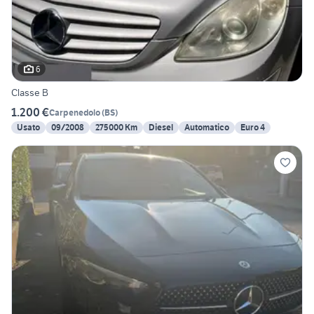
6
Classe B
1.200 €
Carpenedolo
(
BS
)
Usato
09/2008
275000 Km
Diesel
Automatico
Euro 4