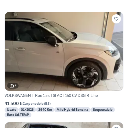
5
VOLKSWAGEN T-Roc 1.5 eTSI ACT 150 CV DSG R-Line
41.500 €
Carpenedolo
(
BS
)
Usato
01/2026
3940 Km
Mild Hybrid Benzina
Sequenziale
Euro 6d-TEMP