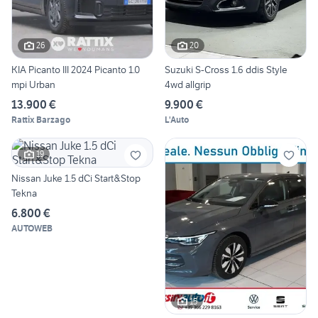
26
20
KIA Picanto III 2024 Picanto 1.0
Suzuki S-Cross 1.6 ddis Style
mpi Urban
4wd allgrip
13.900 €
9.900 €
Rattix Barzago
L'Auto
19
Nissan Juke 1.5 dCi Start&Stop
Tekna
6.800 €
AUTOWEB
15