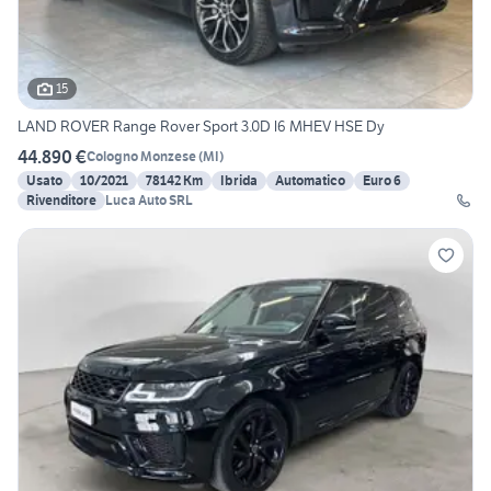
15
LAND ROVER Range Rover Sport 3.0D l6 MHEV HSE Dy
44.890 €
Cologno Monzese
(
MI
)
Usato
10/2021
78142 Km
Ibrida
Automatico
Euro 6
Rivenditore
Luca Auto SRL