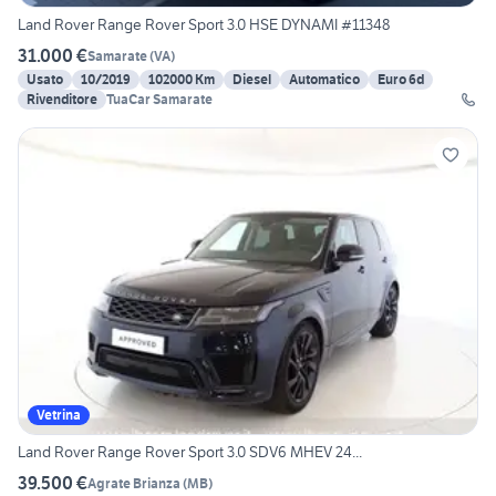
Land Rover Range Rover Sport 3.0 HSE DYNAMI #11348
31.000 €
Samarate
(
VA
)
Usato
10/2019
102000 Km
Diesel
Automatico
Euro 6d
Rivenditore
TuaCar Samarate
Vetrina
Land Rover Range Rover Sport 3.0 SDV6 MHEV 24...
39.500 €
Agrate Brianza
(
MB
)