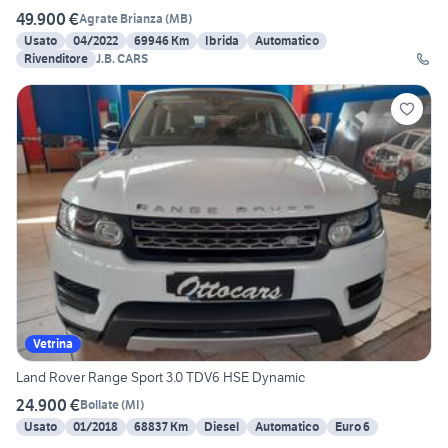
49.900 €
Agrate Brianza
(
MB
)
Usato
04/2022
69946 Km
Ibrida
Automatico
Rivenditore
J.B. CARS
Vetrina
Land Rover Range Sport 3.0 TDV6 HSE Dynamic
24.900 €
Bollate
(
MI
)
Usato
01/2018
68837 Km
Diesel
Automatico
Euro 6