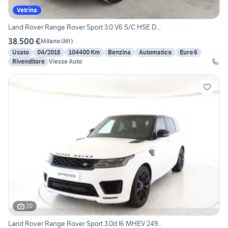
Vetrina
Land Rover Range Rover Sport 3.0 V6 S/C HSE D...
38.500 €
Milano
(
MI
)
Usato
04/2018
104400 Km
Benzina
Automatico
Euro 6
Rivenditore
Viesse Auto
20
Land Rover Range Rover Sport 3.0d I6 MHEV 249...