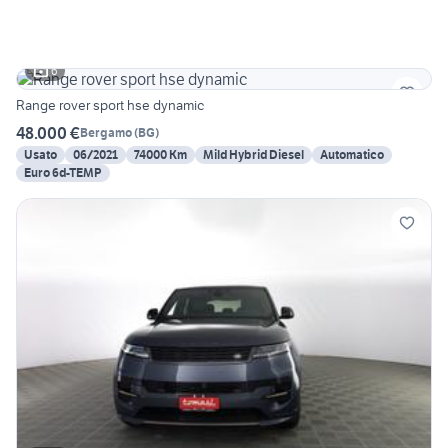
6
Range rover sport hse dynamic
48.000 €
Bergamo
(
BG
)
Usato
06/2021
74000 Km
Mild Hybrid Diesel
Automatico
Euro 6d-TEMP