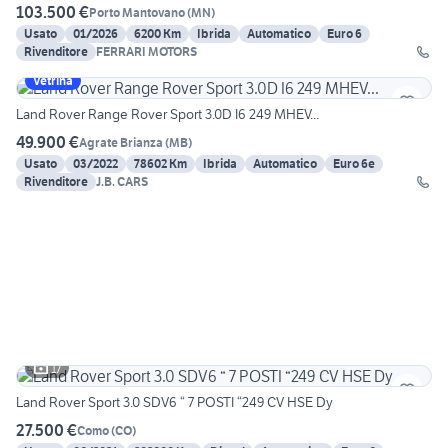
103.500 €
Porto Mantovano
(
MN
)
Usato
01/2026
6200 Km
Ibrida
Automatico
Euro 6
Rivenditore
FERRARI MOTORS
Vetrina
Land Rover Range Rover Sport 3.0D I6 249 MHEV...
49.900 €
Agrate Brianza
(
MB
)
Usato
03/2022
78602 Km
Ibrida
Automatico
Euro 6e
Rivenditore
J.B. CARS
17
Land Rover Sport 3.0 SDV6 “ 7 POSTI “249 CV HSE Dy
27.500 €
Como
(
CO
)