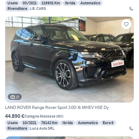
Usato
03/2021
119901 Km
Ibrida
Automatico
Rivenditore
J.B. CARS
15
LAND ROVER Range Rover Sport 3.0D l6 MHEV HSE Dy
44.890 €
Cologno Monzese
(
MI
)
Usato
10/2021
78142 Km
Ibrida
Automatico
Euro 6
Rivenditore
Luca Auto SRL