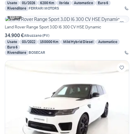
Usato
01/2026
6200 Km
Ibrida
Automatico
Euro 6
Rivenditore
FERRARI MOTORS
30
Land Rover Range Sport 3.0D l6 300 CV HSE Dynamic
34.900 €
Albuzzano
(
PV
)
Usato
03/2022
150000 Km
Mild Hybrid Diesel
Automatico
Euro 6
Rivenditore
BOSECAR