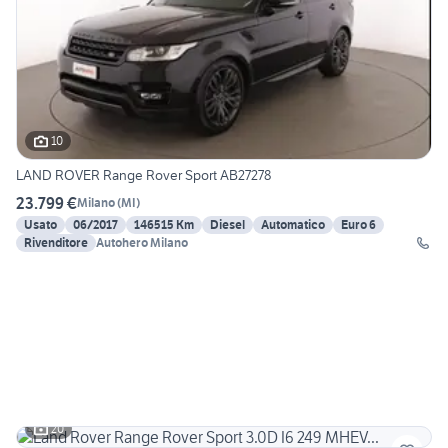
10
LAND ROVER Range Rover Sport AB27278
23.799 €
Milano
(
MI
)
Usato
06/2017
146515 Km
Diesel
Automatico
Euro 6
Rivenditore
Autohero Milano
20