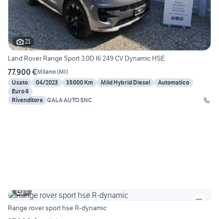
21
Land Rover Range Sport 3.0D l6 249 CV Dynamic HSE
77.900 €
Milano
(
MI
)
Usato
04/2023
35000 Km
Mild Hybrid Diesel
Automatico
Euro 6
Rivenditore
GALA AUTO SNC
6
Range rover sport hse R-dynamic