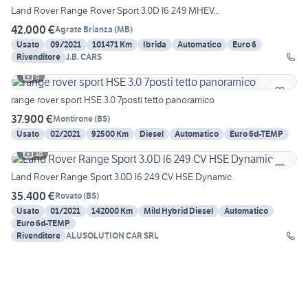
Land Rover Range Rover Sport 3.0D I6 249 MHEV...
42.000 €
Agrate Brianza
(
MB
)
Usato
09/2021
101471 Km
Ibrida
Automatico
Euro 6
Rivenditore
J.B. CARS
6
range rover sport HSE 3.0 7posti tetto panoramico
37.900 €
Montirone
(
BS
)
Usato
02/2021
92500 Km
Diesel
Automatico
Euro 6d-TEMP
18
Land Rover Range Sport 3.0D l6 249 CV HSE Dynamic
35.400 €
Rovato
(
BS
)
Usato
01/2021
142000 Km
Mild Hybrid Diesel
Automatico
Euro 6d-TEMP
Rivenditore
ALUSOLUTION CAR SRL