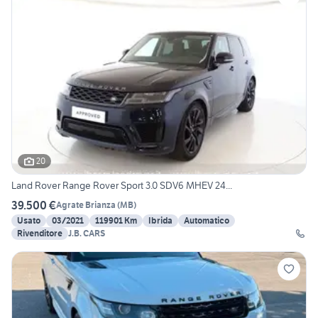
20
Land Rover Range Rover Sport 3.0 SDV6 MHEV 24...
39.500 €
Agrate Brianza
(
MB
)
Usato
03/2021
119901 Km
Ibrida
Automatico
Rivenditore
J.B. CARS