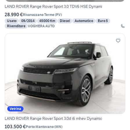
LAND ROVER Range Rover Sport 3.0 TDV6 HSE Dynami
28.990 €
Rivanazzano Terme
(
PV
)
Usato
09/2014
45000 Km
Diesel
Automatico
Euro 5
Rivenditore
VOGHERA AUTO
Vetrina
LAND ROVER Range Rover Sport 3.0d i6 mhev Dynamic
103.500 €
Porto Mantovano
(
MN
)