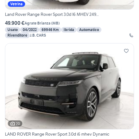
Vetrina
Land Rover Range Rover Sport 3.0d I6 MHEV 249...
49.900 €
Agrate Brianza
(
MB
)
Usato
04/2022
69946 Km
Ibrida
Automatico
Rivenditore
J.B. CARS
20
LAND ROVER Range Rover Sport 3.0d i6 mhev Dynamic