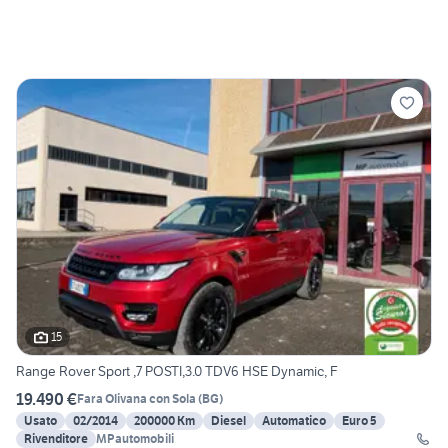
15
Range Rover Sport ,7 POSTI,3.0 TDV6 HSE Dynamic, F
19.490 €
Fara Olivana con Sola
(
BG
)
Usato
02/2014
200000 Km
Diesel
Automatico
Euro 5
Rivenditore
MPautomobili