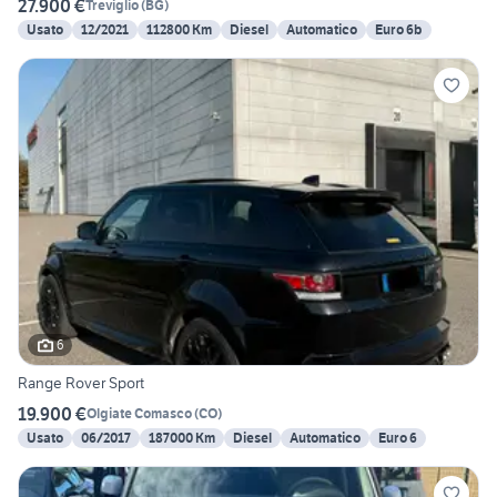
27.900 €
Treviglio
(
BG
)
Usato
12/2021
112800 Km
Diesel
Automatico
Euro 6b
6
Range Rover Sport
19.900 €
Olgiate Comasco
(
CO
)
Usato
06/2017
187000 Km
Diesel
Automatico
Euro 6