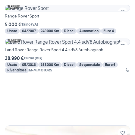
6
Range Rover Sport
5.000 €
Taino
(
VA
)
Usato
04/2007
249000 Km
Diesel
Automatico
Euro 4
17
Land Rover Range Rover Sport 4.4 sdV8 Autobiograph
28.990 €
Curno
(
BG
)
Usato
05/2016
168000 Km
Diesel
Sequenziale
Euro 6
Rivenditore
M-M MOTORS