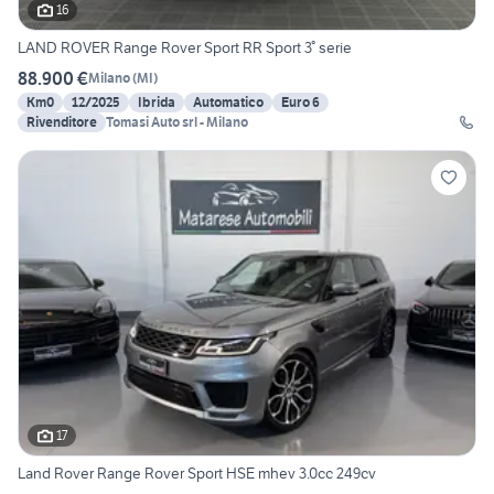
16
LAND ROVER Range Rover Sport RR Sport 3° serie
88.900 €
Milano
(
MI
)
Km0
12/2025
Ibrida
Automatico
Euro 6
Rivenditore
Tomasi Auto srl - Milano
17
Land Rover Range Rover Sport HSE mhev 3.0cc 249cv