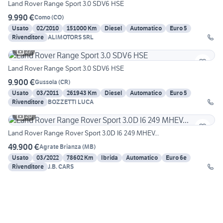
Land Rover Range Sport 3.0 SDV6 HSE
9.990 €
Como
(
CO
)
Usato
02/2010
151000 Km
Diesel
Automatico
Euro 5
Rivenditore
ALIMOTORS SRL
27
Land Rover Range Sport 3.0 SDV6 HSE
9.900 €
Gussola
(
CR
)
Usato
03/2011
261943 Km
Diesel
Automatico
Euro 5
Rivenditore
BOZZETTI LUCA
20
Land Rover Range Rover Sport 3.0D I6 249 MHEV...
49.900 €
Agrate Brianza
(
MB
)
Usato
03/2022
78602 Km
Ibrida
Automatico
Euro 6e
Rivenditore
J.B. CARS