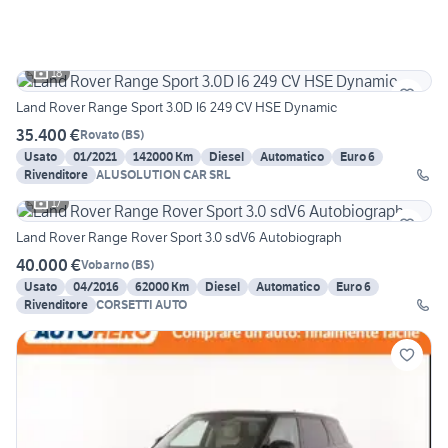
18
Land Rover Range Sport 3.0D l6 249 CV HSE Dynamic
35.400 €
Rovato
(
BS
)
Usato
01/2021
142000 Km
Diesel
Automatico
Euro 6
Rivenditore
ALUSOLUTION CAR SRL
17
Land Rover Range Rover Sport 3.0 sdV6 Autobiograph
40.000 €
Vobarno
(
BS
)
Usato
04/2016
62000 Km
Diesel
Automatico
Euro 6
Rivenditore
CORSETTI AUTO