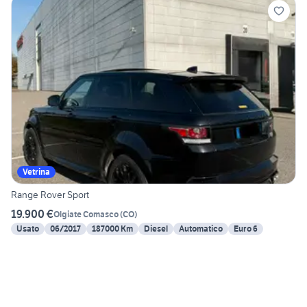
Vetrina
Range Rover Sport
19.900 €
Olgiate Comasco
(
CO
)
Usato
06/2017
187000 Km
Diesel
Automatico
Euro 6