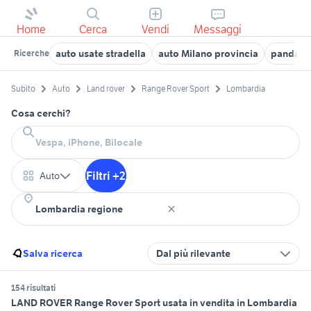
Home
Cerca
Vendi
Messaggi
auto usate stradella
auto Milano provincia
panda us
Ricerche
Subito
Auto
Land rover
Range Rover Sport
Lombardia
Cosa cerchi?
Filtri +2
Auto
Salva ricerca
Dal più rilevante
154 risultati
LAND ROVER Range Rover Sport usata in vendita in Lombardia