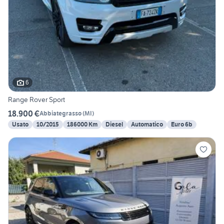
6
Range Rover Sport
18.900 €
Abbiategrasso
(
MI
)
Usato
10/2015
186000 Km
Diesel
Automatico
Euro 6b