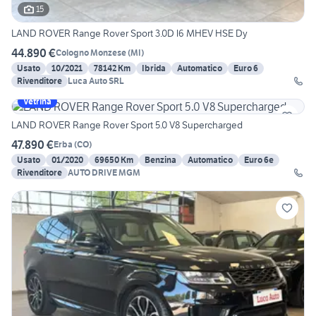
15
LAND ROVER Range Rover Sport 3.0D l6 MHEV HSE Dy
44.890 €
Cologno Monzese
(
MI
)
Usato
10/2021
78142 Km
Ibrida
Automatico
Euro 6
Rivenditore
Luca Auto SRL
Vetrina
LAND ROVER Range Rover Sport 5.0 V8 Supercharged
47.890 €
Erba
(
CO
)
Usato
01/2020
69650 Km
Benzina
Automatico
Euro 6e
Rivenditore
AUTO DRIVE MGM