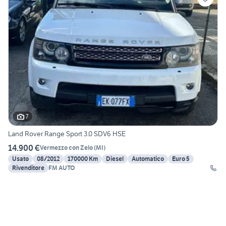
7
Land Rover Range Sport 3.0 SDV6 HSE
14.900 €
Vermezzo con Zelo
(
MI
)
Usato
08/2012
170000 Km
Diesel
Automatico
Euro 5
Rivenditore
FM AUTO