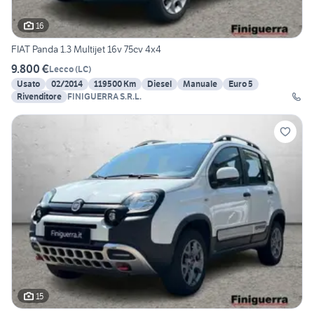
16
FIAT Panda 1.3 Multijet 16v 75cv 4x4
9.800 €
Lecco
(
LC
)
Usato
02/2014
119500 Km
Diesel
Manuale
Euro 5
Rivenditore
FINIGUERRA S.R.L.
15