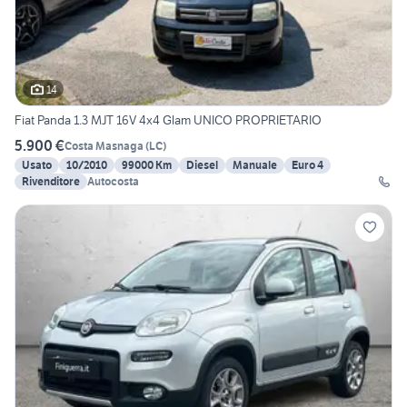
14
Fiat Panda 1.3 MJT 16V 4x4 Glam UNICO PROPRIETARIO
5.900 €
Costa Masnaga
(
LC
)
Usato
10/2010
99000 Km
Diesel
Manuale
Euro 4
Rivenditore
Autocosta