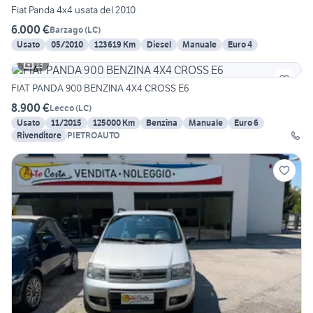
Fiat Panda 4x4 usata del 2010
6.000 €
Barzago
(
LC
)
Usato
05/2010
123619 Km
Diesel
Manuale
Euro 4
13
FIAT PANDA 900 BENZINA 4X4 CROSS E6
8.900 €
Lecco
(
LC
)
Usato
11/2015
125000 Km
Benzina
Manuale
Euro 6
Rivenditore
PIETROAUTO