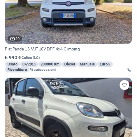
20
Fiat Panda 1.3 MJT 16V DPF 4x4 Climbing
6.990 €
Colico
(
LC
)
Usato
07/2013
200000 Km
Diesel
Manuale
Euro 5
Rivenditore
Rt autoccasioni