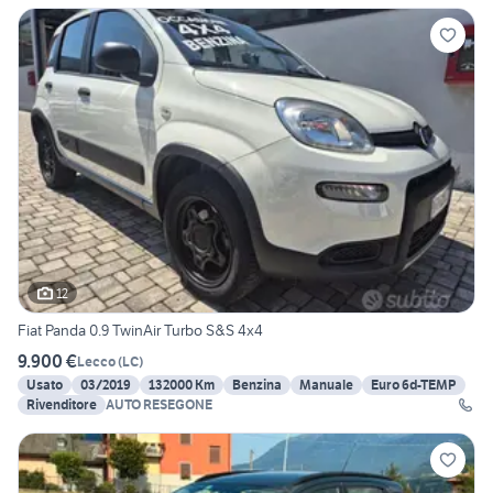
12
Fiat Panda 0.9 TwinAir Turbo S&S 4x4
9.900 €
Lecco
(
LC
)
Usato
03/2019
132000 Km
Benzina
Manuale
Euro 6d-TEMP
Rivenditore
AUTO RESEGONE