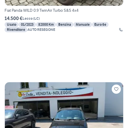
Fiat Panda WILD 0.9 TwinAir Turbo S&S 4x4
14.500 €
Lecco
(
LC
)
Usato
01/2023
82000 Km
Benzina
Manuale
Euro 6e
Rivenditore
AUTO RESEGONE