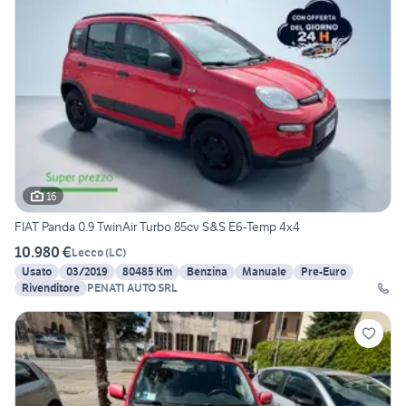
16
FIAT Panda 0.9 TwinAir Turbo 85cv S&S E6-Temp 4x4
10.980 €
Lecco
(
LC
)
Usato
03/2019
80485 Km
Benzina
Manuale
Pre-Euro
Rivenditore
PENATI AUTO SRL