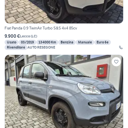
Fiat Panda 0.9 TwinAir Turbo S&S 4x4 85cv
9.900 €
Lecco
(
LC
)
Usato
03/2019
134000 Km
Benzina
Manuale
Euro 6e
Rivenditore
AUTO RESEGONE