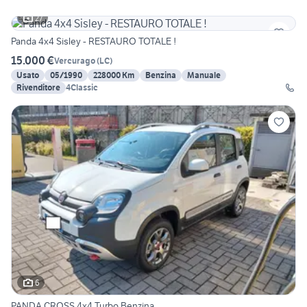
27
Panda 4x4 Sisley - RESTAURO TOTALE !
15.000 €
Vercurago
(
LC
)
Usato
05/1990
228000 Km
Benzina
Manuale
Rivenditore
4Classic
6
PANDA CROSS 4x4 Turbo Benzina