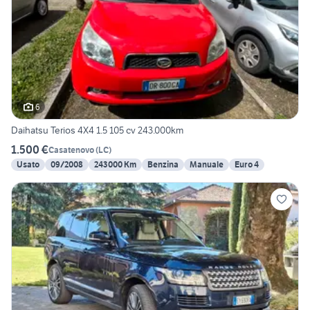
6
Daihatsu Terios 4X4 1.5 105 cv 243.000km
1.500 €
Casatenovo
(
LC
)
Usato
09/2008
243000 Km
Benzina
Manuale
Euro 4