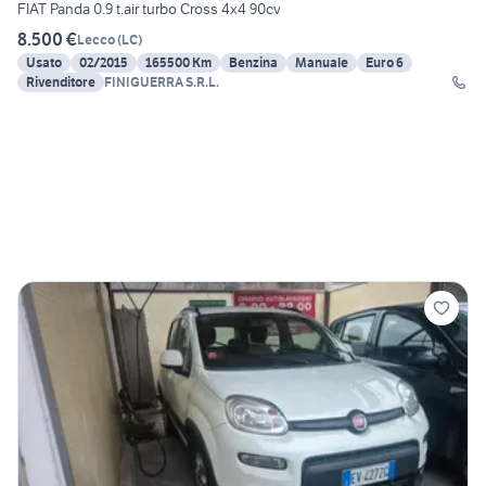
FIAT Panda 0.9 t.air turbo Cross 4x4 90cv
8.500 €
Lecco
(
LC
)
Usato
02/2015
165500 Km
Benzina
Manuale
Euro 6
Rivenditore
FINIGUERRA S.R.L.