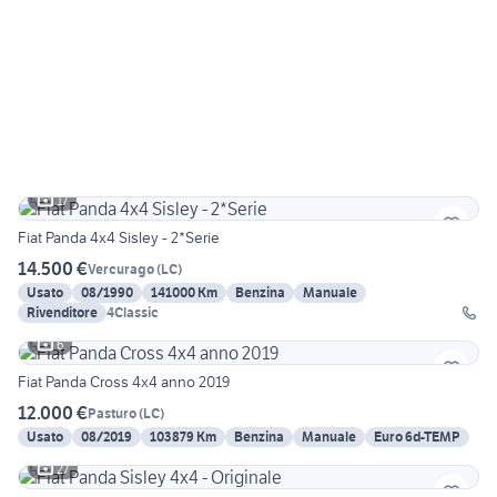
17
Fiat Panda 4x4 Sisley - 2*Serie
14.500 €
Vercurago
(
LC
)
Usato
08/1990
141000 Km
Benzina
Manuale
Rivenditore
4Classic
6
Fiat Panda Cross 4x4 anno 2019
12.000 €
Pasturo
(
LC
)
Usato
08/2019
103879 Km
Benzina
Manuale
Euro 6d-TEMP
27