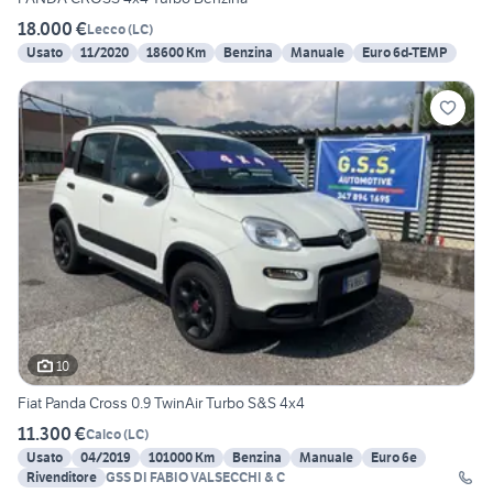
18.000 €
Lecco
(
LC
)
Usato
11/2020
18600 Km
Benzina
Manuale
Euro 6d-TEMP
10
Fiat Panda Cross 0.9 TwinAir Turbo S&S 4x4
11.300 €
Calco
(
LC
)
Usato
04/2019
101000 Km
Benzina
Manuale
Euro 6e
Rivenditore
GSS DI FABIO VALSECCHI & C