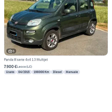
6
Panda III serie 4x4 1.3 Multijet
7.900 €
Lecco
(
LC
)
Usato
04/2015
198000 Km
Diesel
Manuale