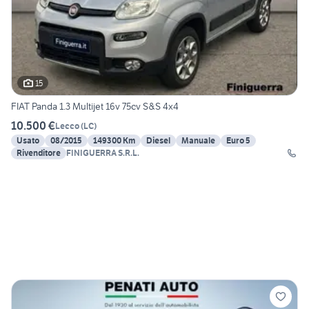
15
FIAT Panda 1.3 Multijet 16v 75cv S&S 4x4
10.500 €
Lecco
(
LC
)
Usato
08/2015
149300 Km
Diesel
Manuale
Euro 5
Rivenditore
FINIGUERRA S.R.L.