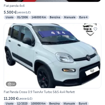
Fiat panda 4x4
5.500 €
Lecco
(
LC
)
Usato
01/2006
146000 Km
Benzina
Manuale
Euro 4
14
Fiat Panda Cross 0.9 TwinAir Turbo S&S 4x4 Perfett
11.200 €
Lecco
(
LC
)
Usato
12/2020
100000 Km
Benzina
Manuale
Euro 6