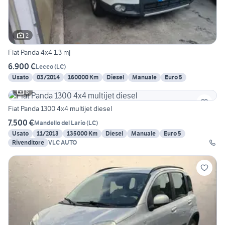
2
Fiat Panda 4x4 1.3 mj
6.900 €
Lecco
(
LC
)
Usato
03/2014
160000 Km
Diesel
Manuale
Euro 5
8
Fiat Panda 1300 4x4 multijet diesel
7.500 €
Mandello del Lario
(
LC
)
Usato
11/2013
135000 Km
Diesel
Manuale
Euro 5
Rivenditore
VLC AUTO