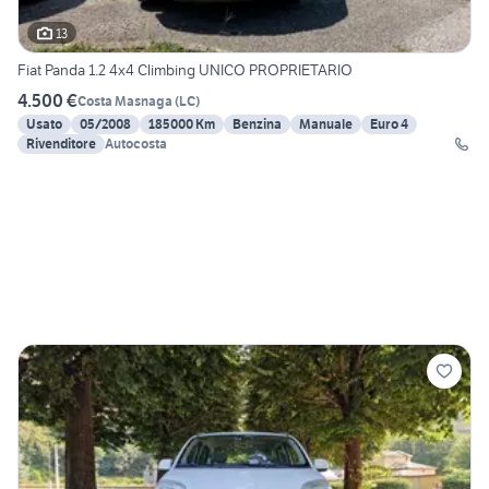
13
Fiat Panda 1.2 4x4 Climbing UNICO PROPRIETARIO
4.500 €
Costa Masnaga
(
LC
)
Usato
05/2008
185000 Km
Benzina
Manuale
Euro 4
Rivenditore
Autocosta