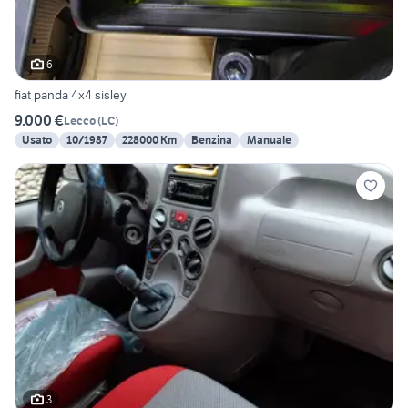
6
fiat panda 4x4 sisley
9.000 €
Lecco
(
LC
)
Usato
10/1987
228000 Km
Benzina
Manuale
3