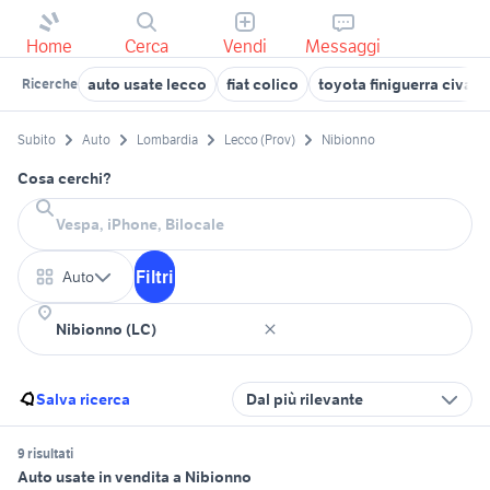
Home
Cerca
Vendi
Messaggi
auto usate lecco
fiat colico
toyota finiguerra civate
Ricerche
Subito
Auto
Lombardia
Lecco (Prov)
Nibionno
Cosa cerchi?
Filtri
Auto
Salva ricerca
Dal più rilevante
9 risultati
Auto usate in vendita a Nibionno