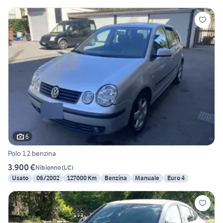
6
Polo 1.2 benzina
3.900 €
Nibionno
(
LC
)
Usato
06/2002
127000 Km
Benzina
Manuale
Euro 4