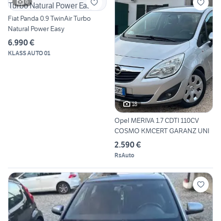
6
Fiat Panda 0.9 TwinAir Turbo
Natural Power Easy
6.990 €
KLASS AUTO 01
18
Opel MERIVA 1.7 CDTI 110CV
COSMO KMCERT GARANZ UNI
2.590 €
RsAuto