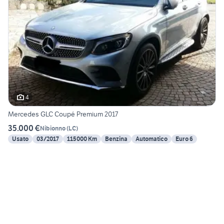
4
Mercedes GLC Coupé Premium 2017
35.000 €
Nibionno
(
LC
)
Usato
03/2017
115000 Km
Benzina
Automatico
Euro 6