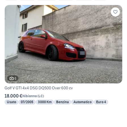
6
Golf V GTI 4x4 DSG DQ500 Over 600 cv
18.000 €
Nibionno
(
LC
)
Usato
07/2005
3000 Km
Benzina
Automatico
Euro 4