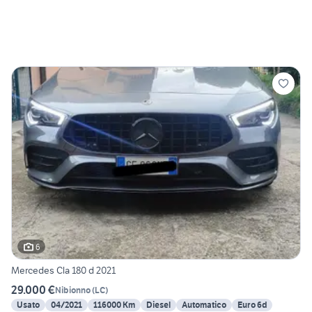
6
Mercedes Cla 180 d 2021
29.000 €
Nibionno
(
LC
)
Usato
04/2021
116000 Km
Diesel
Automatico
Euro 6d