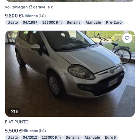
volkswagen t3 caravelle gl
9.800 €
Nibionno
(
LC
)
Usato
04/1984
253000 Km
Benzina
Manuale
Pre-Euro
6
FIAT PUNTO
5.500 €
Nibionno
(
LC
)
Usato
04/2012
123000 Km
Benzina
Manuale
Euro 5