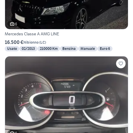
6
Mercedes Classe A AMG LINE
16.500 €
Nibionno
(
LC
)
Usato
02/2013
210000 Km
Benzina
Manuale
Euro 6