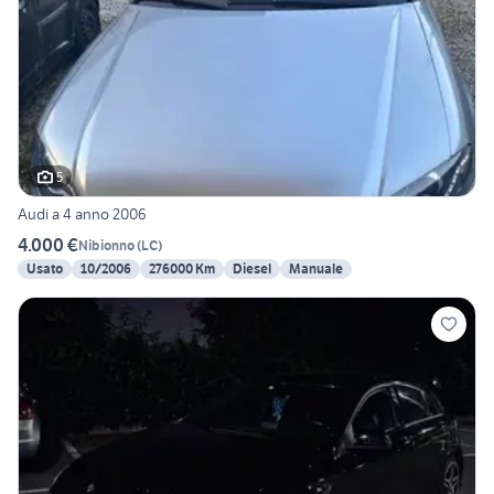
5
Audi a 4 anno 2006
4.000 €
Nibionno
(
LC
)
Usato
10/2006
276000 Km
Diesel
Manuale