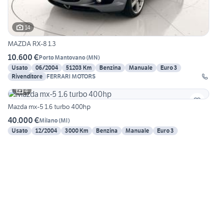
14
MAZDA RX-8 1.3
10.600 €
Porto Mantovano
(
MN
)
Usato
06/2004
51203 Km
Benzina
Manuale
Euro 3
Rivenditore
FERRARI MOTORS
4
Mazda mx-5 1.6 turbo 400hp
40.000 €
Milano
(
MI
)
Usato
12/2004
3000 Km
Benzina
Manuale
Euro 3