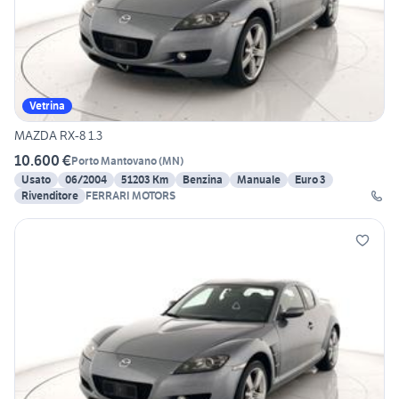
Vetrina
MAZDA RX-8 1.3
10.600 €
Porto Mantovano
(
MN
)
Usato
06/2004
51203 Km
Benzina
Manuale
Euro 3
Rivenditore
FERRARI MOTORS