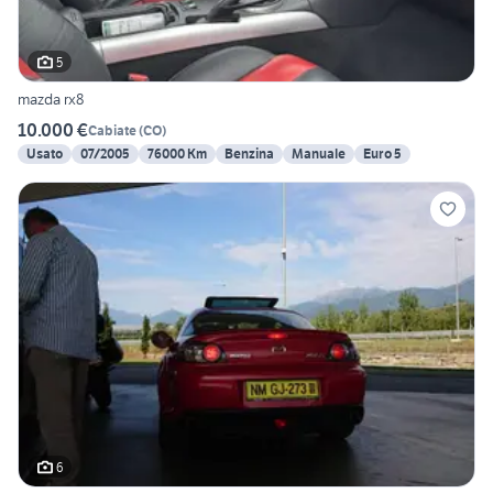
5
mazda rx8
10.000 €
Cabiate
(
CO
)
Usato
07/2005
76000 Km
Benzina
Manuale
Euro 5
6