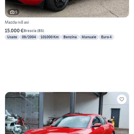
5
Mazda rx8 asi
15.000 €
Brescia
(
BS
)
Usato
09/2004
101000 Km
Benzina
Manuale
Euro 4