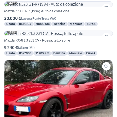
4
Mazda 323 GT-R (1994) Auto da colezione
20.000 €
Lavena Ponte Tresa
(
VA
)
Usato
06/1994
70000 Km
Benzina
Manuale
Euro 1
6
Mazda RX-8 1.3 231 CV - Rossa, tetto aprile
9.240 €
Milano
(
MI
)
Usato
05/2008
11703 Km
Benzina
Manuale
Euro 4