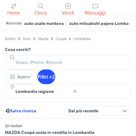
Home
Cerca
Vendi
Messaggi
auto usate mantova
auto mitsubishi pajero Lombardi
Ricerche
Subito
Auto
Mazda
Coupé
Lombardia
Cosa cerchi?
Filtri +2
Auto
Salva ricerca
Dal più recente
10 risultati
MAZDA Coupé usata in vendita in Lombardia