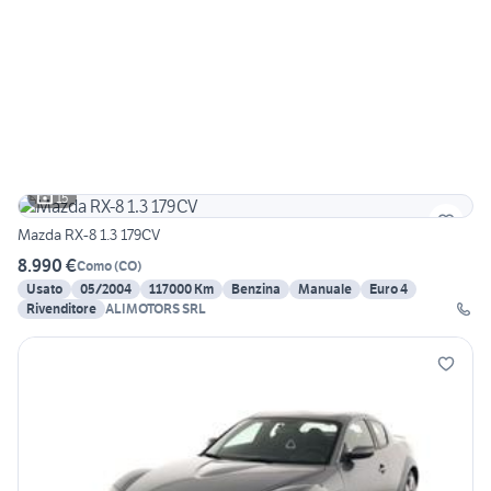
15
Mazda RX-8 1.3 179CV
8.990 €
Como
(
CO
)
Usato
05/2004
117000 Km
Benzina
Manuale
Euro 4
Rivenditore
ALIMOTORS SRL