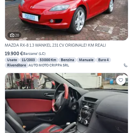
20
MAZDA RX-8 1.3 WANKEL 231 CV ORIGINALE! KM REALI
19.900 €
Barzano'
(
LC
)
Usato
11/2003
53000 Km
Benzina
Manuale
Euro 4
Rivenditore
AUTO MOTO CRIPPA SRL