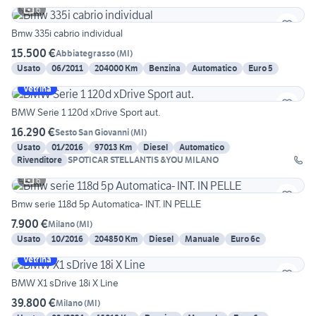
6
Bmw 335i cabrio individual
15.500 €
Abbiategrasso
(
MI
)
Usato
06/2011
204000 Km
Benzina
Automatico
Euro 5
Vetrina
BMW Serie 1 120d xDrive Sport aut.
16.290 €
Sesto San Giovanni
(
MI
)
Usato
01/2016
97013 Km
Diesel
Automatico
Rivenditore
SPOTICAR STELLANTIS &YOU MILANO
6
Bmw serie 118d 5p Automatica- INT. IN PELLE
7.900 €
Milano
(
MI
)
Usato
10/2016
204850 Km
Diesel
Manuale
Euro 6c
Vetrina
BMW X1 sDrive 18i X Line
39.800 €
Milano
(
MI
)