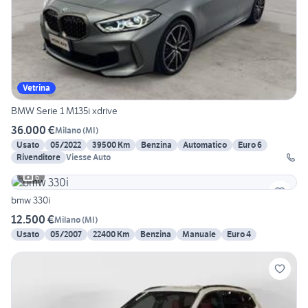
Vetrina
BMW Serie 1 M135i xdrive
36.000 €
Milano
(
MI
)
Usato
05/2022
39500 Km
Benzina
Automatico
Euro 6
Rivenditore
Viesse Auto
6
bmw 330i
12.500 €
Milano
(
MI
)
Usato
05/2007
22400 Km
Benzina
Manuale
Euro 4