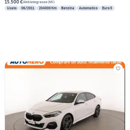
15.500 €
Abbiategrasso
(
MI
)
Usato
06/2011
204000 Km
Benzina
Automatico
Euro 5