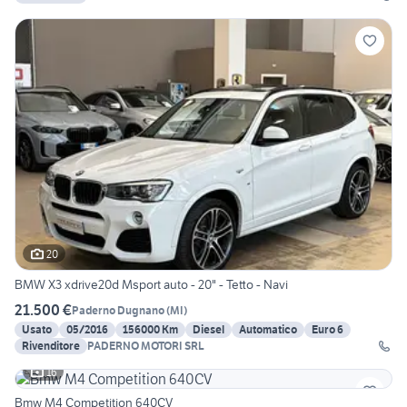
20
BMW X3 xdrive20d Msport auto - 20" - Tetto - Navi
21.500 €
Paderno Dugnano
(
MI
)
Usato
05/2016
156000 Km
Diesel
Automatico
Euro 6
Rivenditore
PADERNO MOTORI SRL
16
Bmw M4 Competition 640CV