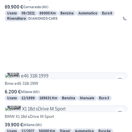
69.900 €
Cornaredo
(
MI
)
Usato
09/2021
69000 Km
Benzina
Automatico
Euro 6
Rivenditore
DIAMONDS CARS
6
Bmw e46 318i 1999
6.200 €
Milano
(
MI
)
Usato
12/1999
189631 Km
Benzina
Manuale
Euro 3
24
BMW X1 18d sDrive M Sport
39.900 €
Milano
(
MI
)
Usato
12/2022
58000 Km
Diesel
Automatico
Euro 6e