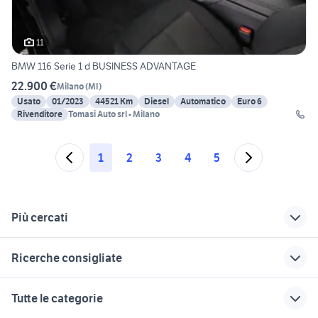
11
BMW 116 Serie 1 d BUSINESS ADVANTAGE
22.900 €
Milano
(
MI
)
Usato
01/2023
44521 Km
Diesel
Automatico
Euro 6
Rivenditore
Tomasi Auto srl - Milano
1
2
3
4
5
Più cercati
Correlati
Richerche simili
Suggerimenti
Ricerche consigliate
opel Rho
auto usate mantova
fiat Meda
nissan silvia
suzuki jimny diesel
mini countryman
fiat panda lombardia
citroen pluriel in
Tutte le categorie
auto Milano
lombardia
golf 8 gti
mercedes clk cabrio
toyota rav4