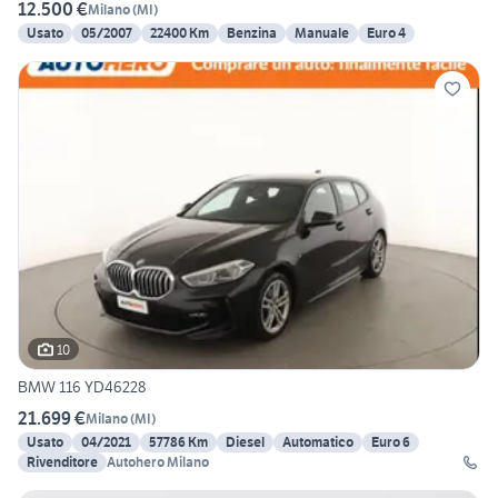
12.500 €
Milano
(
MI
)
Usato
05/2007
22400 Km
Benzina
Manuale
Euro 4
10
BMW 116 YD46228
21.699 €
Milano
(
MI
)
Usato
04/2021
57786 Km
Diesel
Automatico
Euro 6
Rivenditore
Autohero Milano