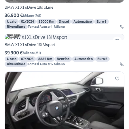
BMW X1 X1 sDrive 18d xLine
36.900 €
Milano
(
MI
)
Usato
01/2024
52000 Km
Diesel
Automatico
Euro 6
Rivenditore
Tomasi Auto srl - Milano
17
BMW X1 X1 sDrive 18i Msport
39.900 €
Milano
(
MI
)
Usato
07/2025
8885 Km
Benzina
Automatico
Euro 6
Rivenditore
Tomasi Auto srl - Milano