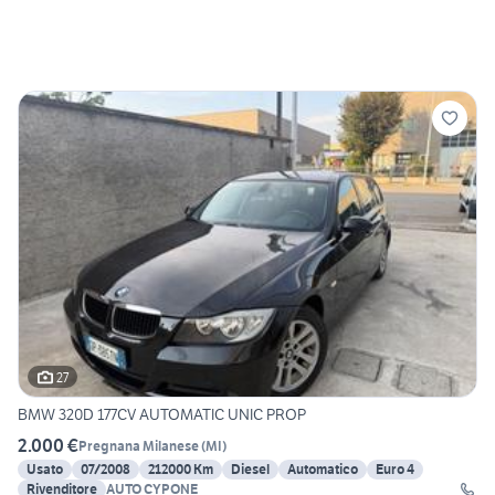
27
BMW 320D 177CV AUTOMATIC UNIC PROP
2.000 €
Pregnana Milanese
(
MI
)
Usato
07/2008
212000 Km
Diesel
Automatico
Euro 4
Rivenditore
AUTO CYPONE