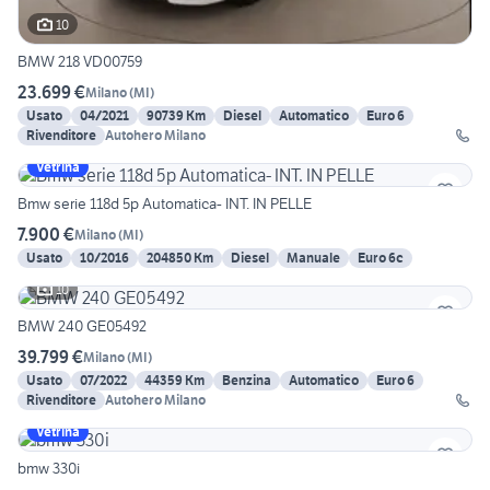
10
BMW 218 VD00759
23.699 €
Milano
(
MI
)
Usato
04/2021
90739 Km
Diesel
Automatico
Euro 6
Rivenditore
Autohero Milano
Vetrina
Bmw serie 118d 5p Automatica- INT. IN PELLE
7.900 €
Milano
(
MI
)
Usato
10/2016
204850 Km
Diesel
Manuale
Euro 6c
10
BMW 240 GE05492
39.799 €
Milano
(
MI
)
Usato
07/2022
44359 Km
Benzina
Automatico
Euro 6
Rivenditore
Autohero Milano
Vetrina
bmw 330i