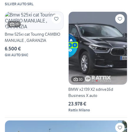
SILVER AUTO SRL
26
Bmw 525xi cat Touring CAMBIO
MANUALE , GARANZIA
6.500 €
GM AUTO SNC
30
BMW x2 f39 X2 sdrive16d
Business X auto
23.978 €
Rattix Milano