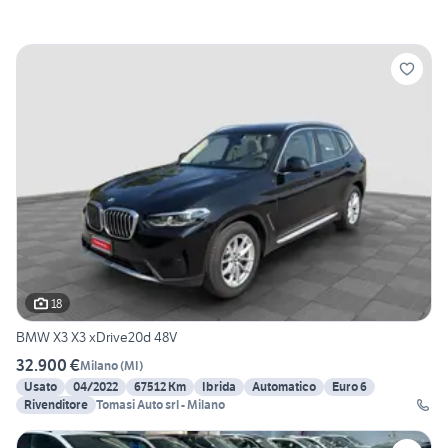
18
BMW X3 X3 xDrive20d 48V
32.900 €
Milano
(
MI
)
Usato
04/2022
67512 Km
Ibrida
Automatico
Euro 6
Rivenditore
Tomasi Auto srl - Milano