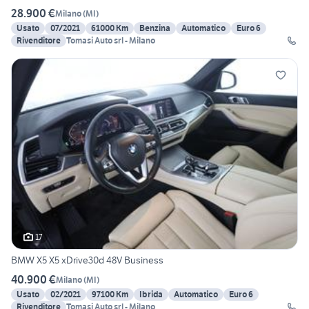
28.900 €
Milano
(
MI
)
Usato
07/2021
61000 Km
Benzina
Automatico
Euro 6
Rivenditore
Tomasi Auto srl - Milano
17
BMW X5 X5 xDrive30d 48V Business
40.900 €
Milano
(
MI
)
Usato
02/2021
97100 Km
Ibrida
Automatico
Euro 6
Rivenditore
Tomasi Auto srl - Milano