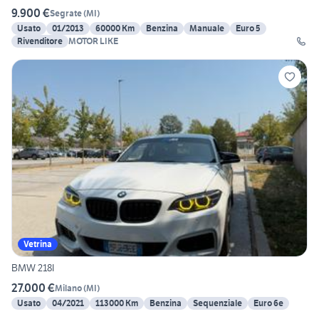
9.900 €
Segrate
(
MI
)
Usato
01/2013
60000 Km
Benzina
Manuale
Euro 5
Rivenditore
MOTOR LIKE
Vetrina
BMW 218I
27.000 €
Milano
(
MI
)
Usato
04/2021
113000 Km
Benzina
Sequenziale
Euro 6e