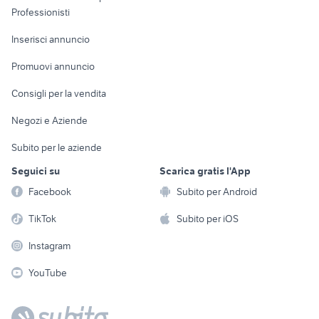
Informatica
Animali
Professionisti
Arredamento e
Console e
Accessori per
Casalinghi
Inserisci annuncio
Videogiochi
animali
Elettrodomestici
Promuovi annuncio
Audio/Video
Musica e Film
Giardino e Fai da te
Consigli per la vendita
Fotografia
Libri e Riviste
Abbigliamento e
Negozi e Aziende
Telefonia
Strumenti Musicali
Accessori
Subito per le aziende
Sports
Tutto per i bambini
Seguici su
Scarica gratis l'App
Biciclette
Facebook
Subito per Android
Collezionismo
TikTok
Subito per iOS
Instagram
YouTube