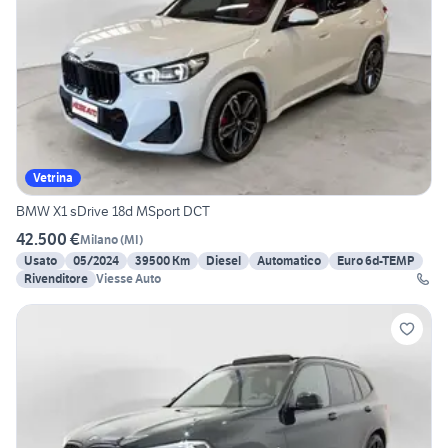
Vetrina
BMW X1 sDrive 18d MSport DCT
42.500 €
Milano
(
MI
)
Usato
05/2024
39500 Km
Diesel
Automatico
Euro 6d-TEMP
Rivenditore
Viesse Auto