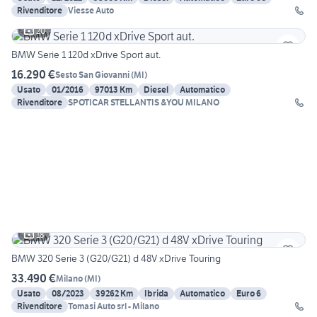
Rivenditore
Viesse Auto
20
BMW Serie 1 120d xDrive Sport aut.
16.290 €
Sesto San Giovanni
(
MI
)
Usato
01/2016
97013 Km
Diesel
Automatico
Rivenditore
SPOTICAR STELLANTIS &YOU MILANO
18
BMW 320 Serie 3 (G20/G21) d 48V xDrive Touring
33.490 €
Milano
(
MI
)
Usato
08/2023
39262 Km
Ibrida
Automatico
Euro 6
Rivenditore
Tomasi Auto srl - Milano