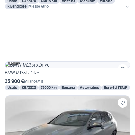
Usato
03/2024
46018 Km
Benzina
Manuale
Euro 6e
Rivenditore
Viesse Auto
6
BMW M135i xDrive
25.900 €
Milano
(
MI
)
Usato
09/2020
72000 Km
Benzina
Automatico
Euro 6d-TEMP