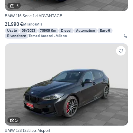
16
BMW 116 Serie 1 d ADVANTAGE
21.990 €
Milano
(
MI
)
Usato
05/2023
70505 Km
Diesel
Automatico
Euro 6
Rivenditore
Tomasi Auto srl - Milano
17
BMW 128 128ti 5p. Msport