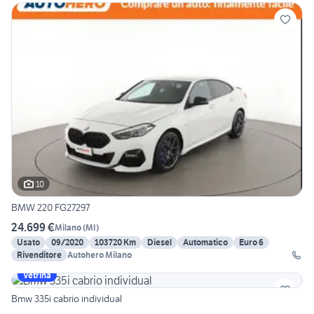
10
BMW 220 FG27297
24.699 €
Milano
(
MI
)
Usato
09/2020
103720 Km
Diesel
Automatico
Euro 6
Rivenditore
Autohero Milano
Vetrina
Bmw 335i cabrio individual