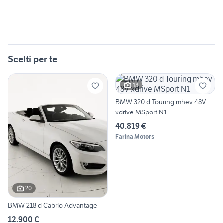
Scelti per te
18
BMW 320 d Touring mhev 48V
xdrive MSport N1
40.819 €
Farina Motors
20
BMW 218 d Cabrio Advantage
12.900 €