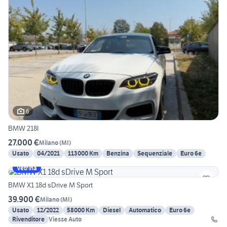
6
BMW 218I
27.000 €
Milano
(
MI
)
Usato
04/2021
113000 Km
Benzina
Sequenziale
Euro 6e
Vetrina
BMW X1 18d sDrive M Sport
39.900 €
Milano
(
MI
)
Usato
12/2022
58000 Km
Diesel
Automatico
Euro 6e
Rivenditore
Viesse Auto