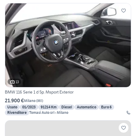
13
BMW 116 Serie 1 d 5p. Msport Exterior
21.900 €
Milano
(
MI
)
Usato
01/2023
91214 Km
Diesel
Automatico
Euro 6
Rivenditore
Tomasi Auto srl - Milano