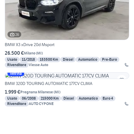
26
BMW X3 xDrive 20d Msport
26.500 €
Milano
(
MI
)
Usato
11/2018
153500 Km
Diesel
Automatico
Pre-Euro
Rivenditore
Viesse Auto
Vetrina
BMW 320D TOURING AUTOMATIC 177CV CLIMA
1.999 €
Pregnana Milanese
(
MI
)
Usato
06/2008
215000 Km
Diesel
Automatico
Euro 4
Rivenditore
AUTO CYPONE