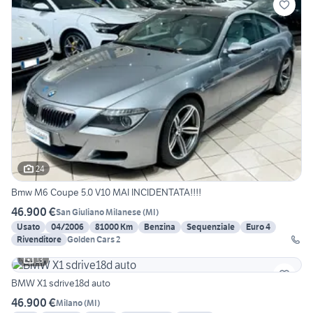
24
Bmw M6 Coupe 5.0 V10 MAI INCIDENTATA!!!!
46.900 €
San Giuliano Milanese
(
MI
)
Usato
04/2006
81000 Km
Benzina
Sequenziale
Euro 4
Rivenditore
Golden Cars 2
13
BMW X1 sdrive18d auto
46.900 €
Milano
(
MI
)