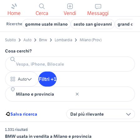
Home
Cerca
Vendi
Messaggi
gomme usate milano
sesto san giovanni
grand cher
Ricerche
Subito
Auto
Bmw
Lombardia
Milano (Prov)
Cosa cerchi?
Filtri +1
Auto
Salva ricerca
Dal più rilevante
1.331 risultati
BMW usata in vendita a Milano e provincia