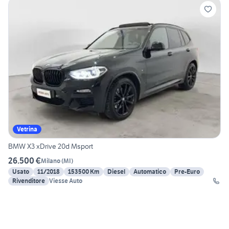
Vetrina
BMW X3 xDrive 20d Msport
26.500 €
Milano
(
MI
)
Usato
11/2018
153500 Km
Diesel
Automatico
Pre-Euro
Rivenditore
Viesse Auto