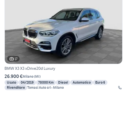
17
BMW X3 X3 xDrive20d Luxury
26.900 €
Milano
(
MI
)
Usato
04/2019
78000 Km
Diesel
Automatico
Euro 6
Rivenditore
Tomasi Auto srl - Milano