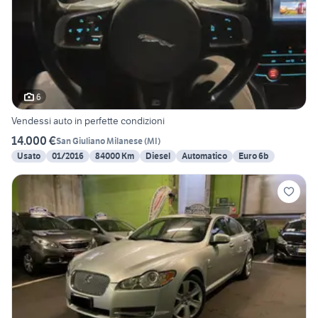
6
Vendessi auto in perfette condizioni
14.000 €
San Giuliano Milanese
(
MI
)
Usato
01/2016
84000 Km
Diesel
Automatico
Euro 6b