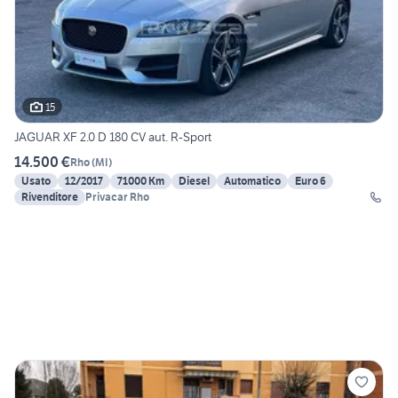
15
JAGUAR XF 2.0 D 180 CV aut. R-Sport
14.500 €
Rho
(
MI
)
Usato
12/2017
71000 Km
Diesel
Automatico
Euro 6
Rivenditore
Privacar Rho