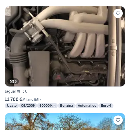
6
Jaguar XF 3.0
11.700 €
Milano
(
MI
)
Usato
06/2009
90000 Km
Benzina
Automatico
Euro 4