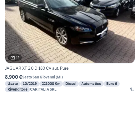
12
JAGUAR XF 2.0 D 180 CV aut. Pure
8.900 €
Sesto San Giovanni
(
MI
)
Usato
10/2019
221000 Km
Diesel
Automatico
Euro 6
Rivenditore
CARITALIA SRL