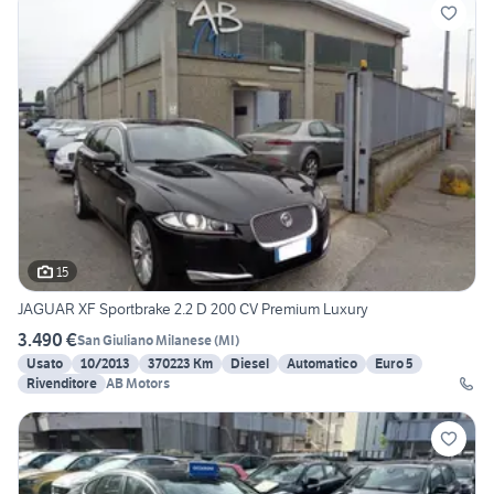
15
JAGUAR XF Sportbrake 2.2 D 200 CV Premium Luxury
3.490 €
San Giuliano Milanese
(
MI
)
Usato
10/2013
370223 Km
Diesel
Automatico
Euro 5
Rivenditore
AB Motors