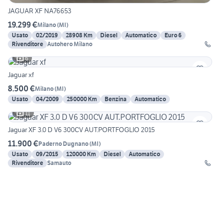
JAGUAR XF NA76653
19.299 €
Milano
(
MI
)
Usato
02/2019
28908 Km
Diesel
Automatico
Euro 6
Rivenditore
Autohero Milano
6
Jaguar xf
8.500 €
Milano
(
MI
)
Usato
04/2009
250000 Km
Benzina
Automatico
11
Jaguar XF 3.0 D V6 300CV AUT.PORTFOGLIO 2015
11.900 €
Paderno Dugnano
(
MI
)
Usato
09/2015
120000 Km
Diesel
Automatico
Rivenditore
Samauto