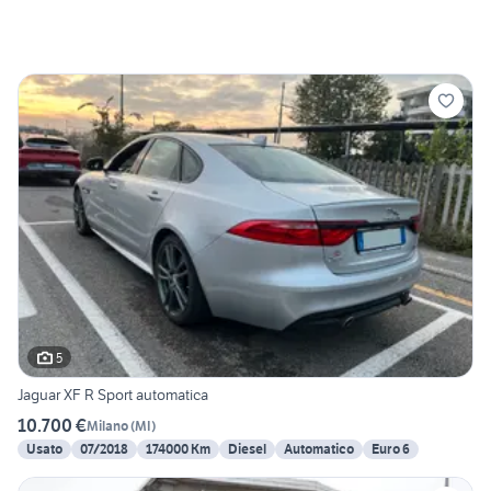
5
Jaguar XF R Sport automatica
10.700 €
Milano
(
MI
)
Usato
07/2018
174000 Km
Diesel
Automatico
Euro 6