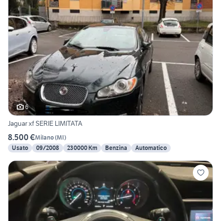
6
Jaguar xf SERIE LIMITATA
8.500 €
Milano
(
MI
)
Usato
09/2008
230000 Km
Benzina
Automatico