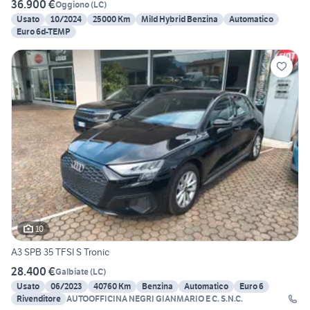
36.900 €
Oggiono
(
LC
)
Usato
10/2024
25000 Km
Mild Hybrid Benzina
Automatico
Euro 6d-TEMP
10
A3 SPB 35 TFSI S Tronic
28.400 €
Galbiate
(
LC
)
Usato
06/2023
40760 Km
Benzina
Automatico
Euro 6
Rivenditore
AUTOOFFICINA NEGRI GIANMARIO E C. S.N.C.