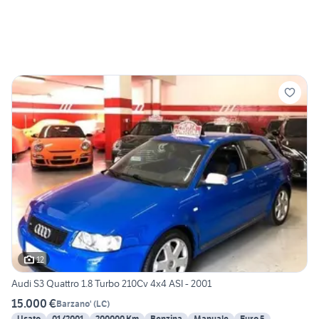
12
Audi S3 Quattro 1.8 Turbo 210Cv 4x4 ASI - 2001
15.000 €
Barzano'
(
LC
)
Usato
01/2001
200000 Km
Benzina
Manuale
Euro 5