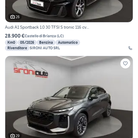
26
Audi A1 Sportback 1.0 30 TFSI S tronic 116 cv...
28.900 €
Castello di Brianza
(
LC
)
Km0
05/2026
Benzina
Automatico
Rivenditore
SIRONI AUTO SRL
29