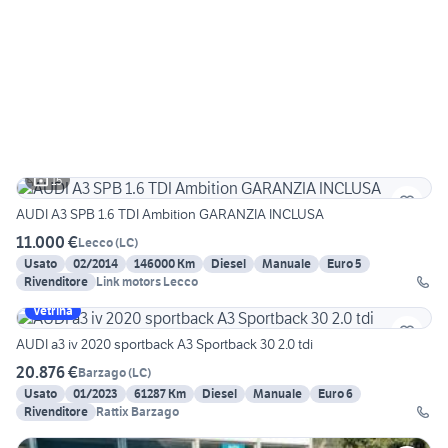
15
AUDI A3 SPB 1.6 TDI Ambition GARANZIA INCLUSA
11.000 €
Lecco
(
LC
)
Usato
02/2014
146000 Km
Diesel
Manuale
Euro 5
Rivenditore
Link motors Lecco
Vetrina
AUDI a3 iv 2020 sportback A3 Sportback 30 2.0 tdi
20.876 €
Barzago
(
LC
)
Usato
01/2023
61287 Km
Diesel
Manuale
Euro 6
Rivenditore
Rattix Barzago