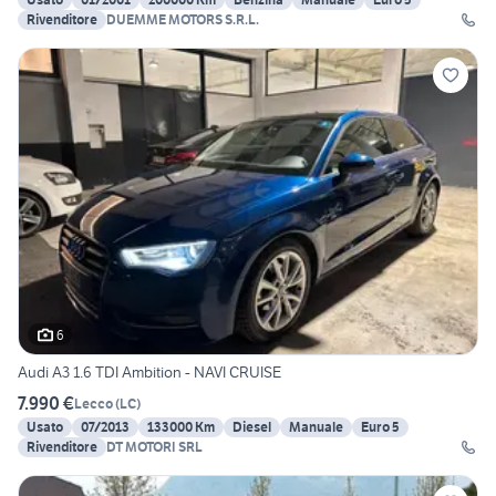
Rivenditore
DUEMME MOTORS S.R.L.
6
Audi A3 1.6 TDI Ambition - NAVI CRUISE
7.990 €
Lecco
(
LC
)
Usato
07/2013
133000 Km
Diesel
Manuale
Euro 5
Rivenditore
DT MOTORI SRL