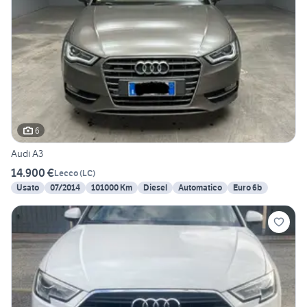
6
Audi A3
14.900 €
Lecco
(
LC
)
Usato
07/2014
101000 Km
Diesel
Automatico
Euro 6b