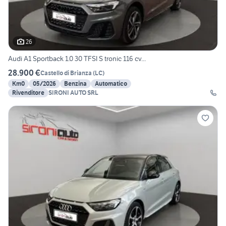
26
Audi A1 Sportback 1.0 30 TFSI S tronic 116 cv...
28.900 €
Castello di Brianza
(
LC
)
Km0
05/2026
Benzina
Automatico
Rivenditore
SIRONI AUTO SRL