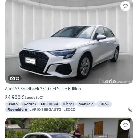
12
Audi A3 Sportback 35 2.0 tdi S line Edition
24.900 €
Lecco
(
LC
)
Usato
07/2023
68500 Km
Diesel
Manuale
Euro 6
Rivenditore
LARIO BERGAUTO - LECCO