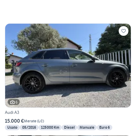
6
Audi A3
15.000 €
Merate
(
LC
)
Usato
05/2016
125000 Km
Diesel
Manuale
Euro 6