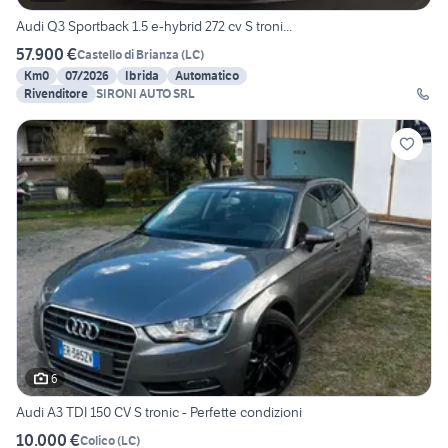
Audi Q3 Sportback 1.5 e-hybrid 272 cv S troni...
57.900 €
Castello di Brianza
(
LC
)
Km0
07/2026
Ibrida
Automatico
Rivenditore
SIRONI AUTO SRL
6
Audi A3 TDI 150 CV S tronic - Perfette condizioni
10.000 €
Colico
(
LC
)