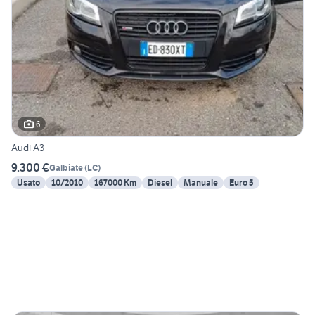
6
Audi A3
9.300 €
Galbiate
(
LC
)
Usato
10/2010
167000 Km
Diesel
Manuale
Euro 5