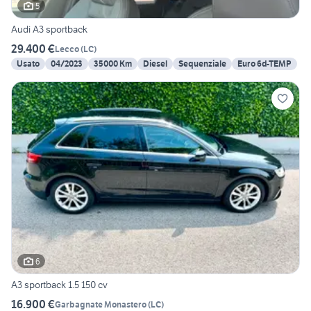
5
Audi A3 sportback
29.400 €
Lecco
(
LC
)
Usato
04/2023
35000 Km
Diesel
Sequenziale
Euro 6d-TEMP
6
A3 sportback 1.5 150 cv
16.900 €
Garbagnate Monastero
(
LC
)