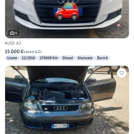
6
AUDI. A3
15.000 €
Lecco
(
LC
)
Usato
12/2018
170000 Km
Diesel
Manuale
Euro 6