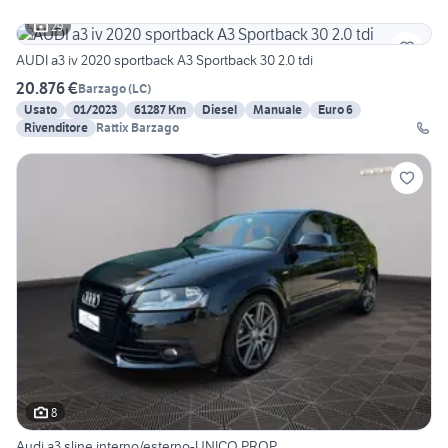
29
AUDI a3 iv 2020 sportback A3 Sportback 30 2.0 tdi
20.876 €
Barzago
(
LC
)
Usato
01/2023
61287 Km
Diesel
Manuale
Euro 6
Rivenditore
Rattix Barzago
8
Audi a3 sline interno/esterno-UNICO PROP.