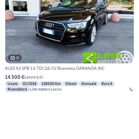
15
AUDI A3 SPB 1.6 TDI 116 CV Business GARANZIA INC
14.500 €
Lecco
(
LC
)
Usato
02/2018
108500 Km
Diesel
Manuale
Euro 6
Rivenditore
Link motors Lecco