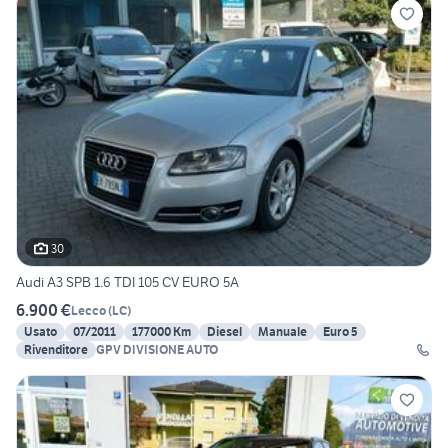
30
Audi A3 SPB 1.6 TDI 105 CV EURO 5A
6.900 €
Lecco
(
LC
)
Usato
07/2011
177000 Km
Diesel
Manuale
Euro 5
Rivenditore
GPV DIVISIONE AUTO