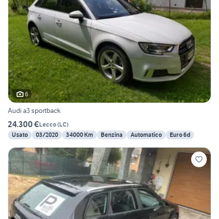
6
Audi a3 sportback
24.300 €
Lecco
(
LC
)
Usato
03/2020
34000 Km
Benzina
Automatico
Euro 6d