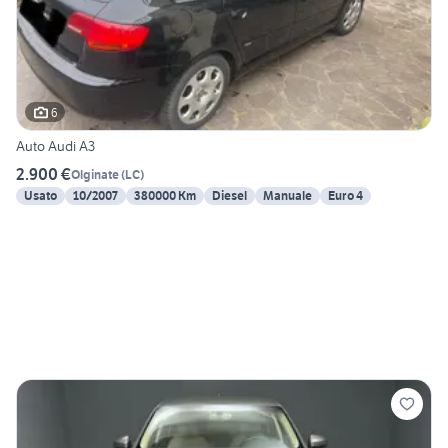
6
Auto Audi A3
2.900 €
Olginate
(
LC
)
Usato
10/2007
380000 Km
Diesel
Manuale
Euro 4