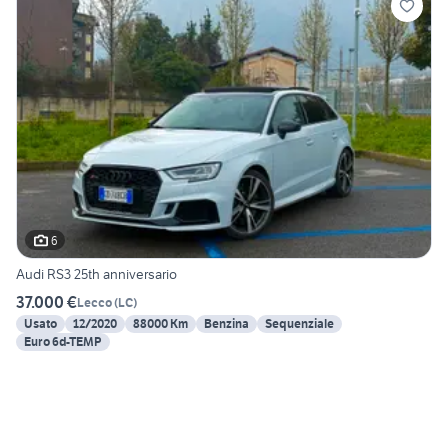
6
Audi RS3 25th anniversario
37.000 €
Lecco
(
LC
)
Usato
12/2020
88000 Km
Benzina
Sequenziale
Euro 6d-TEMP