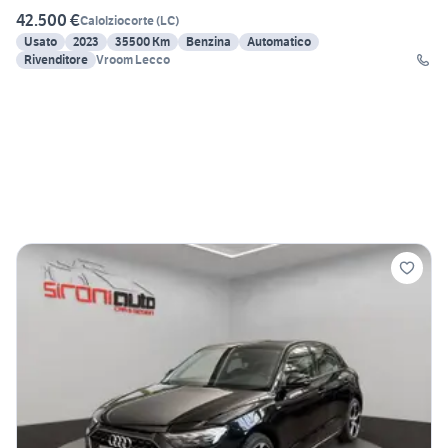
42.500 €
Calolziocorte
(
LC
)
Usato
2023
35500 Km
Benzina
Automatico
Rivenditore
Vroom Lecco