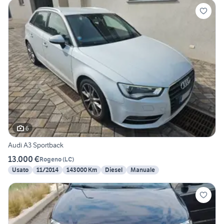
6
Audi A3 Sportback
13.000 €
Rogeno
(
LC
)
Usato
11/2014
143000 Km
Diesel
Manuale