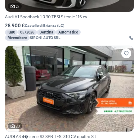
27
Audi A1 Sportback 1.0 30 TFSI S tronic 116 cv...
28.900 €
Castello di Brianza
(
LC
)
Km0
05/2026
Benzina
Automatico
Rivenditore
SIRONI AUTO SRL
20
AUDI A3 4� serie S3 SPB TFSI 310 CV quattro S t...