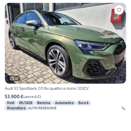
18
Audi S3 Sportback 2.0 tfsi quattro s-tronic 333CV
53.900 €
Lecco
(
LC
)
Km0
05/2026
Benzina
Automatico
Euro 6
Rivenditore
AUTO RESEGONE