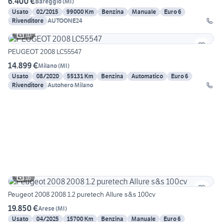
6.400 €
Bareggio
(
MI
)
Usato
02/2015
99000 Km
Benzina
Manuale
Euro 6
Rivenditore
AUTOONE24
10
PEUGEOT 2008 LC55547
14.899 €
Milano
(
MI
)
Usato
08/2020
55131 Km
Benzina
Automatico
Euro 6
Rivenditore
Autohero Milano
16
Peugeot 2008 2008 1.2 puretech Allure s&s 100cv
19.850 €
Arese
(
MI
)
Usato
04/2025
15700 Km
Benzina
Manuale
Euro 6