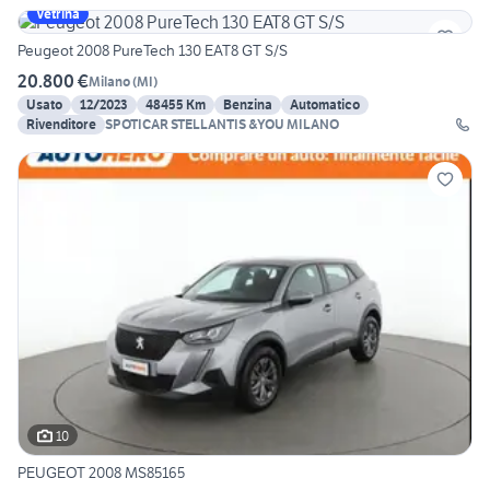
Vetrina
Peugeot 2008 PureTech 130 EAT8 GT S/S
20.800 €
Milano
(
MI
)
Usato
12/2023
48455 Km
Benzina
Automatico
Rivenditore
SPOTICAR STELLANTIS &YOU MILANO
10
PEUGEOT 2008 MS85165