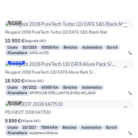
10
Peugeot 2008 PureTech Turbo 110 EAT6 S&S Black Mat
10.900 €
Segrate
(
MI
)
Usato
03/2019
50000 Km
Benzina
Automatico
Euro 6
Rivenditore
SATA AUTO
Vetrina
Peugeot 2008 PureTech 130 EAT8 Allure Pack S/...
18.500 €
Milano
(
MI
)
Usato
09/2022
43985 Km
Benzina
Automatico
Rivenditore
SPOTICAR STELLANTIS &YOU MILANO
10
PEUGEOT 2008 XA77530
9.899 €
Milano
(
MI
)
Usato
10/2017
78864 Km
Benzina
Automatico
Euro 6
Rivenditore
Autohero Milano