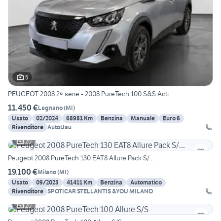
5
PEUGEOT 2008 2ª serie - 2008 PureTech 100 S&S Acti
11.450 €
Legnano
(
MI
)
Usato
02/2024
68981 Km
Benzina
Manuale
Euro 6
Rivenditore
AutoUau
20
Peugeot 2008 PureTech 130 EAT8 Allure Pack S/...
19.100 €
Milano
(
MI
)
Usato
09/2023
41411 Km
Benzina
Automatico
Rivenditore
SPOTICAR STELLANTIS &YOU MILANO
20