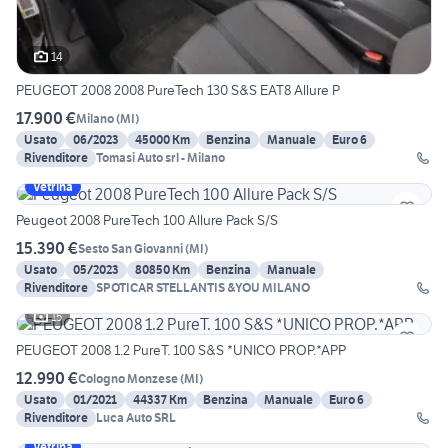
14
PEUGEOT 2008 2008 PureTech 130 S&S EAT8 Allure P
17.900 €
Milano
(
MI
)
Usato
06/2023
45000 Km
Benzina
Manuale
Euro 6
Rivenditore
Tomasi Auto srl - Milano
Vetrina
Peugeot 2008 PureTech 100 Allure Pack S/S
15.390 €
Sesto San Giovanni
(
MI
)
Usato
05/2023
80850 Km
Benzina
Manuale
Rivenditore
SPOTICAR STELLANTIS &YOU MILANO
15
PEUGEOT 2008 1.2 PureT. 100 S&S *UNICO PROP.*APP
12.990 €
Cologno Monzese
(
MI
)
Usato
01/2021
44337 Km
Benzina
Manuale
Euro 6
Rivenditore
Luca Auto SRL
Vetrina