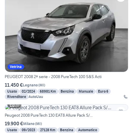
Vetrina
PEUGEOT 2008 2ª serie - 2008 PureTech 100 S&S Acti
11.450 €
Legnano
(
MI
)
Usato
02/2024
68981 Km
Benzina
Manuale
Euro 6
Rivenditore
AutoUau
20
Peugeot 2008 PureTech 130 EAT8 Allure Pack S/...
19.900 €
Milano
(
MI
)
Usato
09/2023
27128 Km
Benzina
Automatico