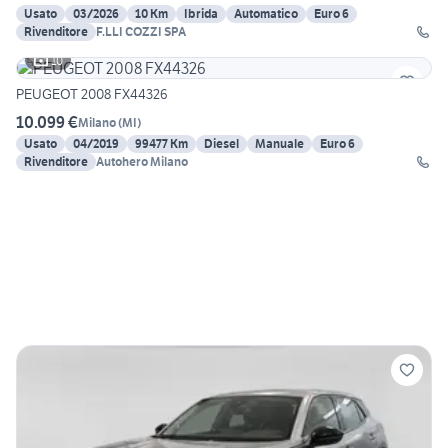
Usato
03/2026
10 Km
Ibrida
Automatico
Euro 6
Rivenditore
F.LLI COZZI SPA
10
PEUGEOT 2008 FX44326
10.099 €
Milano
(
MI
)
Usato
04/2019
99477 Km
Diesel
Manuale
Euro 6
Rivenditore
Autohero Milano