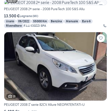
25
PEUGEOT 2008 2ª serie - 2008 PureTech 100 S&S Allu
13.500 €
Legnano
(
MI
)
Usato
09/2022
55000 Km
Benzina
Manuale
Euro 6
Rivenditore
F.LLI COZZI SPA
18
PEUGEOT 2008 1° serie 82CV Allure NEOPATENTATI-U