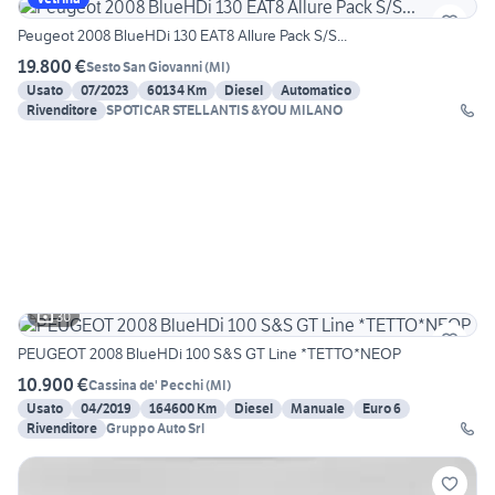
Peugeot 2008 BlueHDi 130 EAT8 Allure Pack S/S...
19.800 €
Sesto San Giovanni
(
MI
)
Usato
07/2023
60134 Km
Diesel
Automatico
Rivenditore
SPOTICAR STELLANTIS &YOU MILANO
30
PEUGEOT 2008 BlueHDi 100 S&S GT Line *TETTO*NEOP
10.900 €
Cassina de' Pecchi
(
MI
)
Usato
04/2019
164600 Km
Diesel
Manuale
Euro 6
Rivenditore
Gruppo Auto Srl