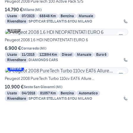
Peugeot 2008 PureTech 100 Active Pack S/S
14.790 €
Milano
(
MI
)
Usato
07/2023
68848 Km
Benzina
Manuale
Rivenditore
SPOTICAR STELLANTIS &YOU MILANO
15
Peugeot 2008 1.6 HDI NEOPATENTATI EURO 6
6.900 €
Cornaredo
(
MI
)
Usato
11/2015
122894 Km
Diesel
Manuale
Euro 6
Rivenditore
DIAMONDS CARS
Vetrina
Peugeot 2008 PureTech Turbo 110cv EAT6 Allure...
10.900 €
Sesto San Giovanni
(
MI
)
Usato
04/2018
81057 Km
Benzina
Automatico
Rivenditore
SPOTICAR STELLANTIS &YOU MILANO