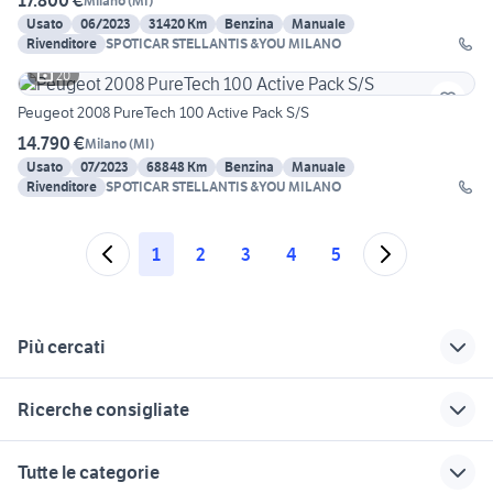
17.800 €
Milano
(
MI
)
Usato
06/2023
31420 Km
Benzina
Manuale
Rivenditore
SPOTICAR STELLANTIS &YOU MILANO
20
Peugeot 2008 PureTech 100 Active Pack S/S
14.790 €
Milano
(
MI
)
Usato
07/2023
68848 Km
Benzina
Manuale
Rivenditore
SPOTICAR STELLANTIS &YOU MILANO
1
2
3
4
5
Più cercati
Correlati
Richerche simili
Suggerimenti
Ricerche consigliate
evoque auto Milano
bmw z4 usata
golf accessori auto
lombardia
Sondrio provincia
auto cabrio
regalo auto Roma
regalo auto
Tutte le categorie
accessori auto
auto opel gpl
mercedes a 160
alfa romeo tonale
siracusa