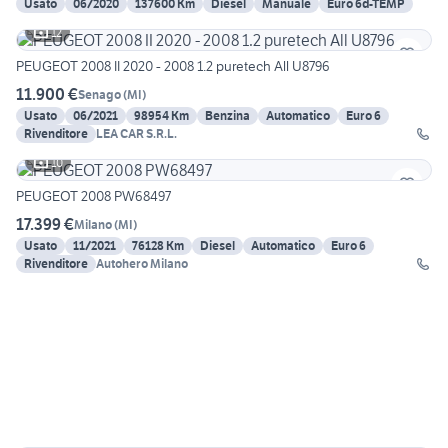
Usato
06/2020
137600 Km
Diesel
Manuale
Euro 6d-TEMP
12
PEUGEOT 2008 II 2020 - 2008 1.2 puretech All U8796
11.900 €
Senago
(
MI
)
Usato
06/2021
98954 Km
Benzina
Automatico
Euro 6
Rivenditore
LEA CAR S.R.L.
10
PEUGEOT 2008 PW68497
17.399 €
Milano
(
MI
)
Usato
11/2021
76128 Km
Diesel
Automatico
Euro 6
Rivenditore
Autohero Milano