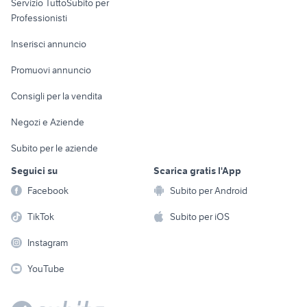
Servizio TuttoSubito per
persona
Informatica
Animali
Professionisti
Arredamento e
Console e
Accessori per
Casalinghi
Inserisci annuncio
Videogiochi
animali
Elettrodomestici
Promuovi annuncio
Audio/Video
Musica e Film
Giardino e Fai da te
Consigli per la vendita
Fotografia
Libri e Riviste
Abbigliamento e
Negozi e Aziende
Telefonia
Strumenti Musicali
Accessori
Subito per le aziende
Sports
Tutto per i bambini
Seguici su
Scarica gratis l'App
Biciclette
Facebook
Subito per Android
Collezionismo
TikTok
Subito per iOS
Instagram
YouTube