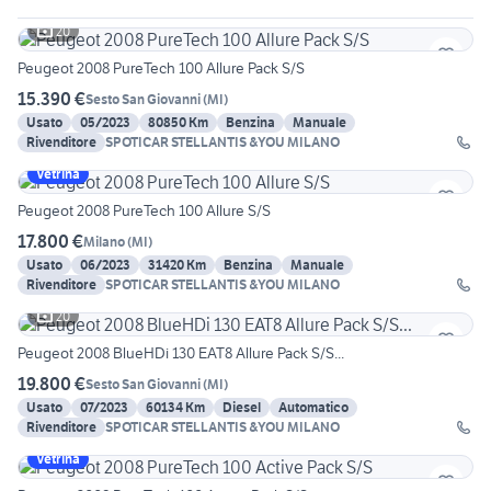
20
Peugeot 2008 PureTech 100 Allure Pack S/S
15.390 €
Sesto San Giovanni
(
MI
)
Usato
05/2023
80850 Km
Benzina
Manuale
Rivenditore
SPOTICAR STELLANTIS &YOU MILANO
Vetrina
Peugeot 2008 PureTech 100 Allure S/S
17.800 €
Milano
(
MI
)
Usato
06/2023
31420 Km
Benzina
Manuale
Rivenditore
SPOTICAR STELLANTIS &YOU MILANO
20
Peugeot 2008 BlueHDi 130 EAT8 Allure Pack S/S...
19.800 €
Sesto San Giovanni
(
MI
)
Usato
07/2023
60134 Km
Diesel
Automatico
Rivenditore
SPOTICAR STELLANTIS &YOU MILANO
Vetrina