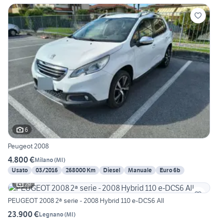
6
Peugeot 2008
4.800 €
Milano
(
MI
)
Usato
03/2016
268000 Km
Diesel
Manuale
Euro 6b
29
PEUGEOT 2008 2ª serie - 2008 Hybrid 110 e-DCS6 All
23.900 €
Legnano
(
MI
)