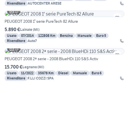
Rivenditore
AUTOCENTER ARESE
22
PEUGEOT 2008 1° serie PureTech 82 Allure
5.890 €
Lainate
(
MI
)
Usato
07/2014
122808 Km
Benzina
Manuale
Euro 5
Rivenditore
Auto7
23
PEUGEOT 2008 2ª serie - 2008 BlueHDi 110 S&S Activ
15.700 €
Legnano
(
MI
)
Usato
11/2022
35678 Km
Diesel
Manuale
Euro 6
Rivenditore
F.LLI COZZI SPA