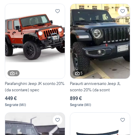
4
5
Parafanghini Jeep JK sconto 20%
Paraurti anniversario Jeep JL
(da scontare) spec
sconto 20% (da scont
449 €
899 €
Segrate
(
MI
)
Segrate
(
MI
)