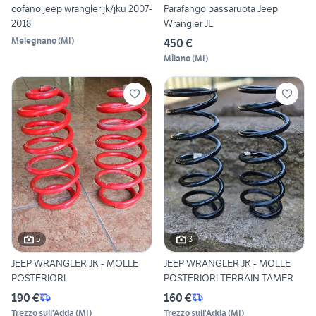
cofano jeep wrangler jk/jku 2007-
Parafango passaruota Jeep
2018
Wrangler JL
Melegnano
(
MI
)
450 €
Milano
(
MI
)
5
3
JEEP WRANGLER JK - MOLLE
JEEP WRANGLER JK - MOLLE
POSTERIORI
POSTERIORI TERRAIN TAMER
190 €
160 €
Trezzo sull'Adda
(
MI
)
Trezzo sull'Adda
(
MI
)