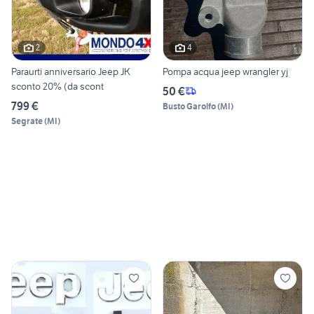
2
4
Paraurti anniversario Jeep JK
Pompa acqua jeep wrangler yj
sconto 20% (da scont
50 €
799 €
Busto Garolfo
(
MI
)
Segrate
(
MI
)