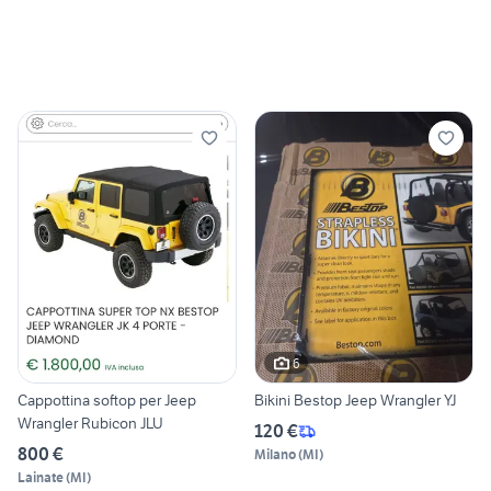
6
Cappottina softop per Jeep
Bikini Bestop Jeep Wrangler YJ
Wrangler Rubicon JLU
120 €
800 €
Milano
(
MI
)
Lainate
(
MI
)