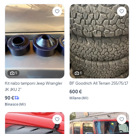
5
6
Kit rialzo tamponi Jeep Wrangler
BF Goodrich All Terrain 255/75/17
JK JKU 2”
600 €
90 €
Milano
(
MI
)
Binasco
(
MI
)