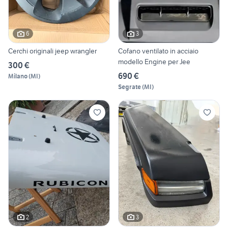
6
3
Cerchi originali jeep wrangler
Cofano ventilato in acciaio
modello Engine per Jee
300 €
690 €
Milano
(
MI
)
Segrate
(
MI
)
2
3