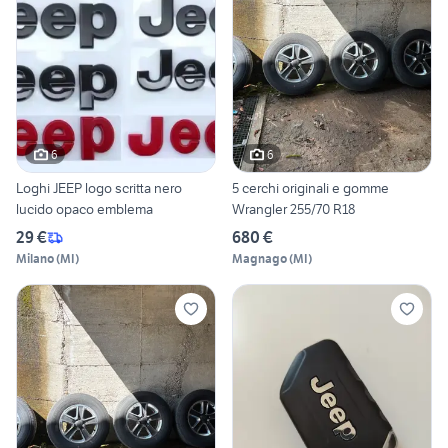
6
6
Loghi JEEP logo scritta nero
5 cerchi originali e gomme
lucido opaco emblema
Wrangler 255/70 R18
29 €
680 €
Milano
(
MI
)
Magnago
(
MI
)