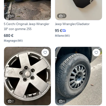
6
3
5 Cerchi Originali Jeep Wrangler
Jeep Wrangler/Gladiator
18" con gomme 255
95 €
680 €
Milano
(
MI
)
Magnago
(
MI
)
2
6