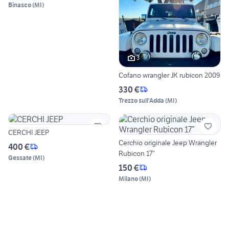
Binasco
(
MI
)
3
Cofano wrangler JK rubicon 2009
330 €
Trezzo sull'Adda
(
MI
)
CERCHI JEEP
Cerchio originale Jeep Wrangler
400 €
Rubicon 17”
Gessate
(
MI
)
150 €
Milano
(
MI
)