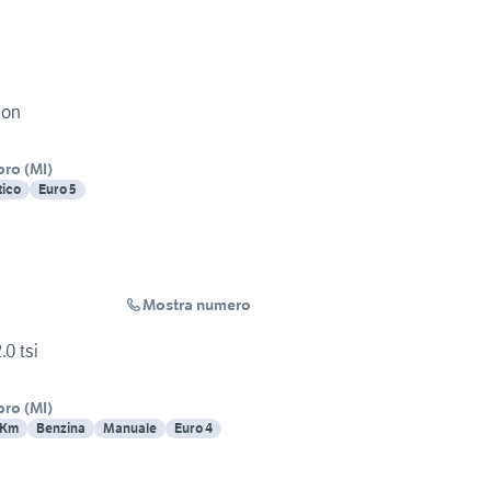
ion
bro
(
MI
)
ico
Euro 5
Mostra numero
0 tsi
bro
(
MI
)
 Km
Benzina
Manuale
Euro 4