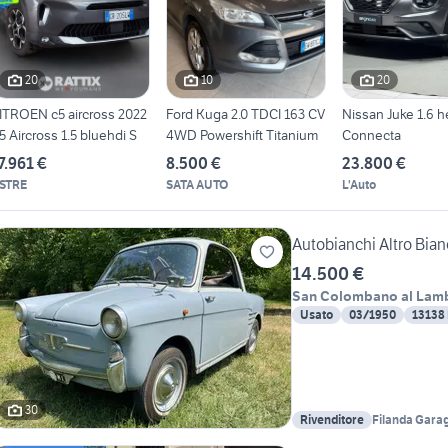
20
10
20
ITROEN c5 aircross 2022
Ford Kuga 2.0 TDCI 163 CV
Nissan Juke 1.6 h
5 Aircross 1.5 bluehdi S
4WD Powershift Titanium
Connecta
7.961 €
8.500 €
23.800 €
STRE
SATA AUTO
L'Auto
Autobianchi Altro Bian
14.500 €
San Colombano al Lam
Usato
03/1950
13138
30
Rivenditore
Filanda Gara