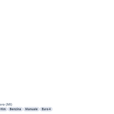
bro
(
MI
)
0 Km
Benzina
Manuale
Euro 4