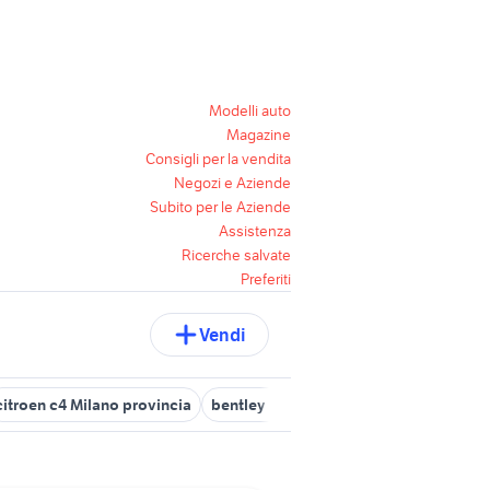
Modelli auto
Magazine
Consigli per la vendita
Negozi e Aziende
Subito per le Aziende
Assistenza
Ricerche salvate
Preferiti
Vendi
citroen c4 Milano provincia
bentley milano
auto usate garbagna