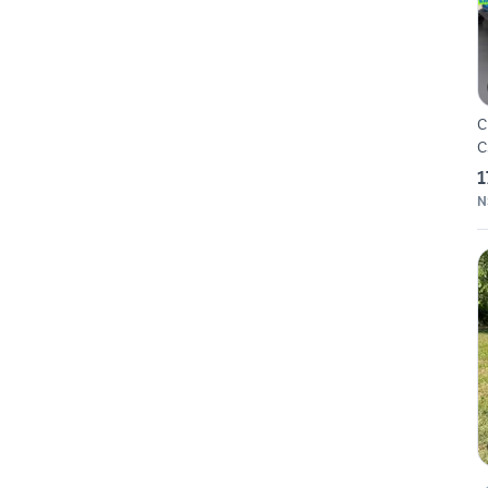
C
C
1
N