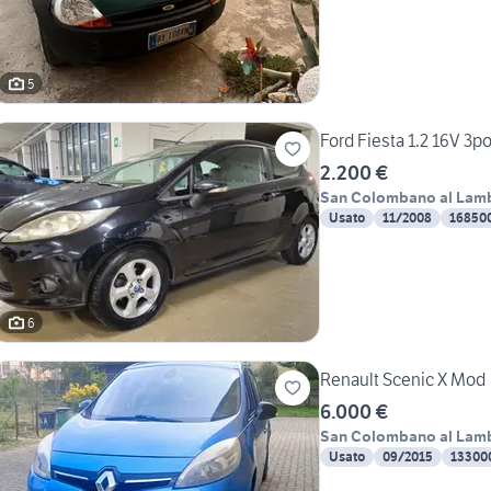
5
Ford Fiesta 1.2 16V 3po
2.200 €
San Colombano al Lam
Usato
11/2008
16850
6
Renault Scenic X Mod
6.000 €
San Colombano al Lam
Usato
09/2015
13300