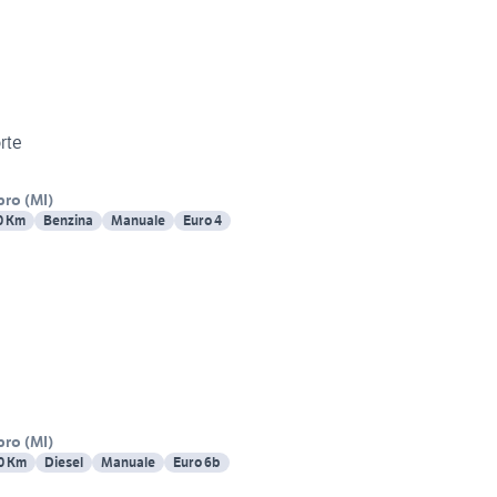
rte
bro
(
MI
)
0 Km
Benzina
Manuale
Euro 4
bro
(
MI
)
0 Km
Diesel
Manuale
Euro 6b