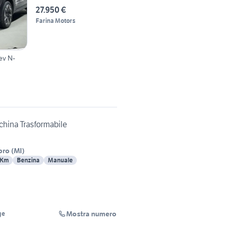
awd 1
27.950 €
Farina Motors
ev N-
china Trasformabile
bro
(
MI
)
 Km
Benzina
Manuale
Mostra numero
ge