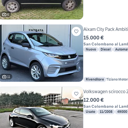
6
Aixam City Pack Ambit
15.000 €
San Colombano al Lam
Nuovo
Diesel
Automat
11
Rivenditore
Tiziano Motor
Volkswagen scirocco 2.
12.000 €
San Colombano al Lam
Usato
11/2008
49000