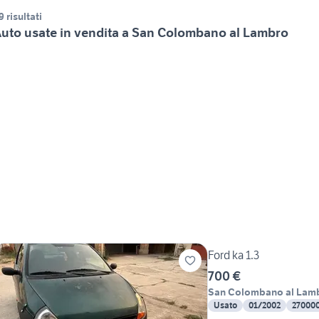
9 risultati
uto usate in vendita a San Colombano al Lambro
Ford ka 1.3
700 €
San Colombano al Lam
Usato
01/2002
27000