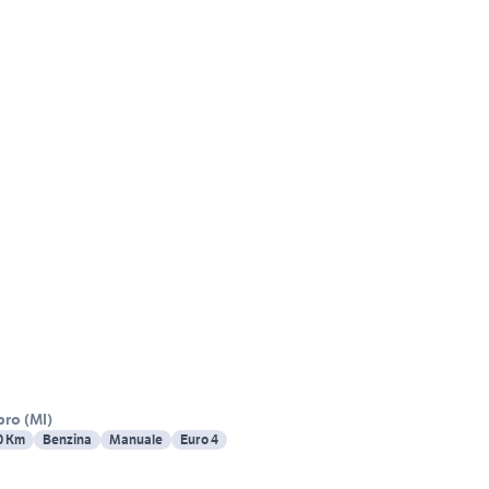
bro
(
MI
)
0 Km
Benzina
Manuale
Euro 4