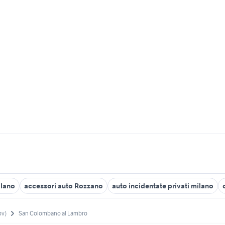
ilano
accessori auto Rozzano
auto incidentate privati milano
ov)
San Colombano al Lambro