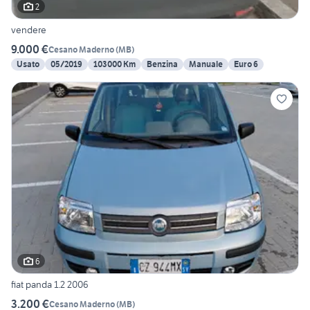
2
vendere
9.000 €
Cesano Maderno
(
MB
)
Usato
05/2019
103000 Km
Benzina
Manuale
Euro 6
6
fiat panda 1.2 2006
3.200 €
Cesano Maderno
(
MB
)