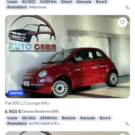
Usato
02/2022
31400 Km
Diesel
Manuale
Euro 6
Rivenditore
Silberauto
Vetrina
Fiat 500 1.2 Lounge 69cv
6.900 €
Cesano Maderno
(
MB
)
Usato
06/2011
89900 Km
Benzina
Manuale
Euro 4
Rivenditore
AUTO CAMM S.R.L.