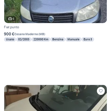
6
Fiat punto
900 €
Cesano Maderno
(
MB
)
Usato
02/2003
220000 Km
Benzina
Manuale
Euro 3