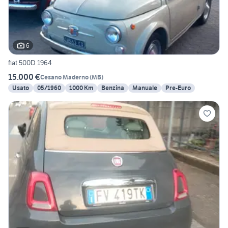
6
fiat 500D 1964
15.000 €
Cesano Maderno
(
MB
)
Usato
05/1960
1000 Km
Benzina
Manuale
Pre-Euro