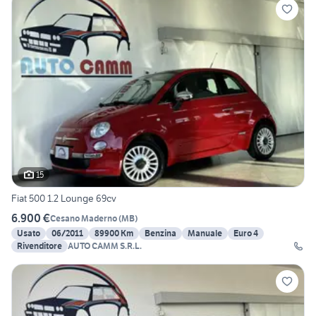
15
Fiat 500 1.2 Lounge 69cv
6.900 €
Cesano Maderno
(
MB
)
Usato
06/2011
89900 Km
Benzina
Manuale
Euro 4
Rivenditore
AUTO CAMM S.R.L.