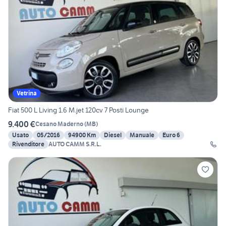
Vetrina
Fiat 500 L Living 1.6 M.jet 120cv 7 Posti Lounge
9.400 €
Cesano Maderno
(
MB
)
Usato
05/2016
94900 Km
Diesel
Manuale
Euro 6
Rivenditore
AUTO CAMM S.R.L.