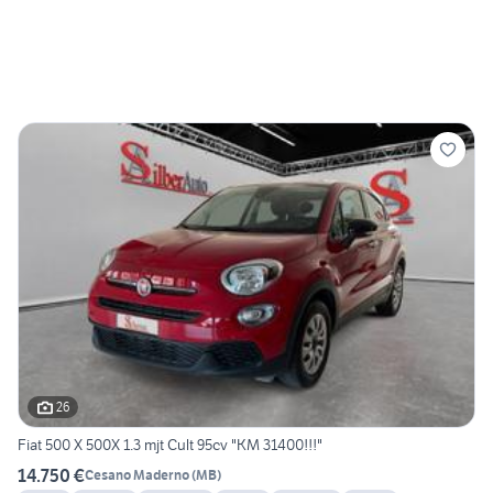
26
Fiat 500 X 500X 1.3 mjt Cult 95cv "KM 31400!!!"
14.750 €
Cesano Maderno
(
MB
)