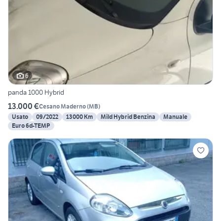
6
panda 1000 Hybrid
13.000 €
Cesano Maderno
(
MB
)
Usato
09/2022
13000 Km
Mild Hybrid Benzina
Manuale
Euro 6d-TEMP