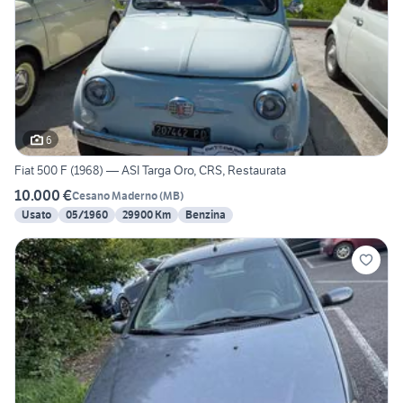
6
Fiat 500 F (1968) — ASI Targa Oro, CRS, Restaurata
10.000 €
Cesano Maderno
(
MB
)
Usato
05/1960
29900 Km
Benzina