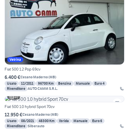
Vetrina
Fiat 500 1.2 Pop 69cv
6.400 €
Cesano Maderno
(
MB
)
Usato
12/2011
96700 Km
Benzina
Manuale
Euro 4
Rivenditore
AUTO CAMM S.R.L.
27
Fiat 500 1.0 hybrid Sport 70cv
12.950 €
Cesano Maderno
(
MB
)
Usato
08/2021
48300 Km
Ibrida
Manuale
Euro 6
Rivenditore
Silberauto