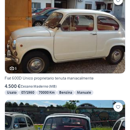
6
Fiat 600D Unico proprietario tenuta maniacalmente
4.500 €
Cesano Maderno
(
MB
)
Usato
07/1960
70000 Km
Benzina
Manuale