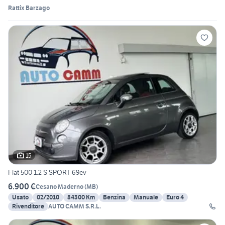
Rattix Barzago
15
Fiat 500 1.2 S SPORT 69cv
6.900 €
Cesano Maderno
(
MB
)
Usato
02/2010
84300 Km
Benzina
Manuale
Euro 4
Rivenditore
AUTO CAMM S.R.L.