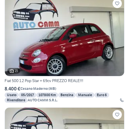
15
Fiat 500 1.2 Pop Star + 69cv PREZZO REALE!!!
8.400 €
Cesano Maderno
(
MB
)
Usato
05/2017
107800 Km
Benzina
Manuale
Euro 6
Rivenditore
AUTO CAMM S.R.L.