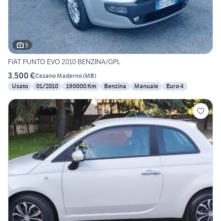
5
FIAT PUNTO EVO 2010 BENZINA/GPL
3.500 €
Cesano Maderno
(
MB
)
Usato
01/2010
190000 Km
Benzina
Manuale
Euro 4