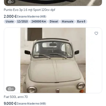
2
Punto Evo 3p 1.6 mjt Sport 120cv dpf
2.000 €
Cesano Maderno
(
MB
)
Usato
12/2010
240000 Km
Diesel
Manuale
Euro 5
6
Fiat 500L anni 70
9.000 €
Cesano Maderno
(
MB
)