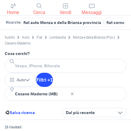
Home
Cerca
Vendi
Messaggi
fiat auto Monza e della Brianza provincia
fiat cornate
Ricerche
Subito
Auto
Fiat
Lombardia
Monza e della Brianza (Prov)
Cesano Maderno
Cosa cerchi?
Filtri +1
Auto
Salva ricerca
Dal più recente
23 risultati