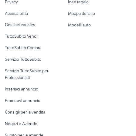
affitto appartamenti pozzuoli
yorkshire pelo lungo
Privacy
Idee regalo
brescia e provincia
Garage e box
Caravan e Camper
Accessibilità
Mappa del sito
Loft, mansarde e
Veicoli commerciali
altro
Gestisci cookies
Modelli auto
Case vacanza
TuttoSubito Vendi
Uffici e Locali
TuttoSubito Compra
commerciali
Servizio TuttoSubito
elettronica
per la casa e la
sports e hobby
Servizio TuttoSubito per
persona
Informatica
Animali
Professionisti
Arredamento e
Console e
Accessori per
Casalinghi
Inserisci annuncio
Videogiochi
animali
Elettrodomestici
Promuovi annuncio
Audio/Video
Musica e Film
Giardino e Fai da te
Consigli per la vendita
Fotografia
Libri e Riviste
Abbigliamento e
Negozi e Aziende
Telefonia
Strumenti Musicali
Accessori
Subito per le aziende