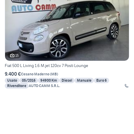
15
Fiat 500 L Living 1.6 M.jet 120cv 7 Posti Lounge
9.400 €
Cesano Maderno
(
MB
)
Usato
05/2016
94900 Km
Diesel
Manuale
Euro 6
Rivenditore
AUTO CAMM S.R.L.