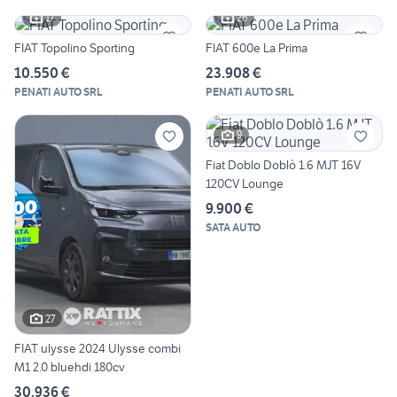
17
26
FIAT Topolino Sporting
FIAT 600e La Prima
10.550 €
23.908 €
PENATI AUTO SRL
PENATI AUTO SRL
9
Fiat Doblo Doblò 1.6 MJT 16V
120CV Lounge
9.900 €
SATA AUTO
27
FIAT ulysse 2024 Ulysse combi
M1 2.0 bluehdi 180cv
30.936 €