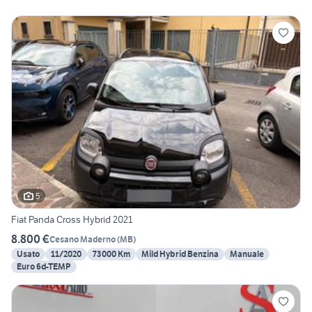
5
Fiat Panda Cross Hybrid 2021
8.800 €
Cesano Maderno
(
MB
)
Usato
11/2020
73000 Km
Mild Hybrid Benzina
Manuale
Euro 6d-TEMP