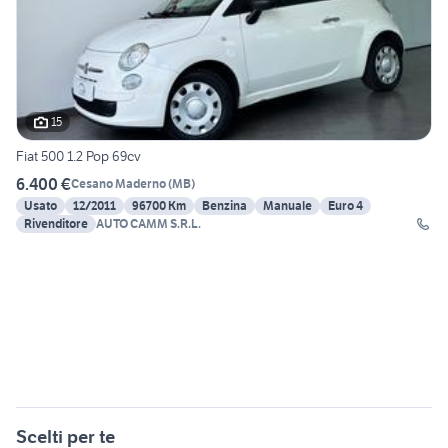
15
Fiat 500 1.2 Pop 69cv
6.400 €
Cesano Maderno
(
MB
)
Usato
12/2011
96700 Km
Benzina
Manuale
Euro 4
Rivenditore
AUTO CAMM S.R.L.
Scelti per te