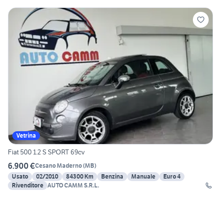
Vetrina
Fiat 500 1.2 S SPORT 69cv
6.900 €
Cesano Maderno
(
MB
)
Usato
02/2010
84300 Km
Benzina
Manuale
Euro 4
Rivenditore
AUTO CAMM S.R.L.