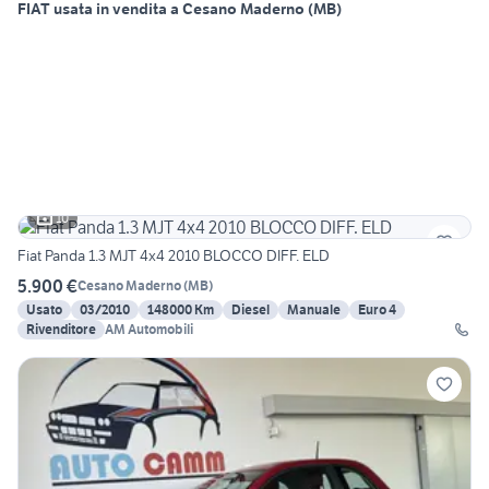
FIAT usata in vendita a Cesano Maderno (MB)
10
Fiat Panda 1.3 MJT 4x4 2010 BLOCCO DIFF. ELD
5.900 €
Cesano Maderno
(
MB
)
Usato
03/2010
148000 Km
Diesel
Manuale
Euro 4
Rivenditore
AM Automobili