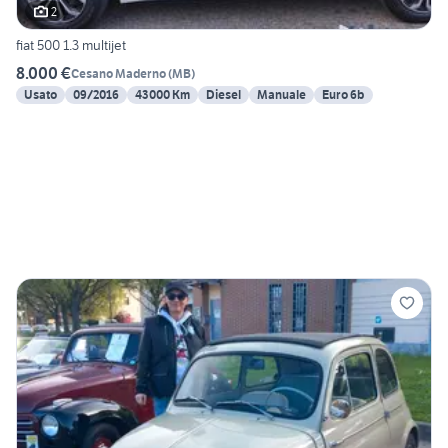
2
fiat 500 1.3 multijet
8.000 €
Cesano Maderno
(
MB
)
Usato
09/2016
43000 Km
Diesel
Manuale
Euro 6b