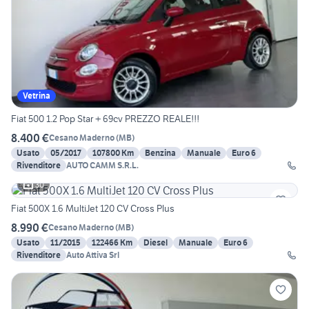
Vetrina
Fiat 500 1.2 Pop Star + 69cv PREZZO REALE!!!
8.400 €
Cesano Maderno
(
MB
)
Usato
05/2017
107800 Km
Benzina
Manuale
Euro 6
Rivenditore
AUTO CAMM S.R.L.
30
Fiat 500X 1.6 MultiJet 120 CV Cross Plus
8.990 €
Cesano Maderno
(
MB
)
Usato
11/2015
122466 Km
Diesel
Manuale
Euro 6
Rivenditore
Auto Attiva Srl