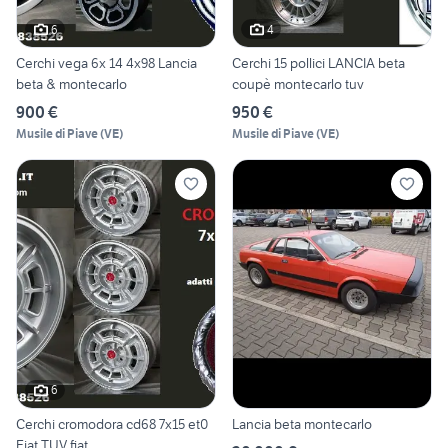
6
4
Cerchi vega 6x 14 4x98 Lancia
Cerchi 15 pollici LANCIA beta
beta & montecarlo
coupè montecarlo tuv
900 €
950 €
Musile di Piave
(
VE
)
Musile di Piave
(
VE
)
6
Cerchi cromodora cd68 7x15 et0
Lancia beta montecarlo
Fiat TUV fiat