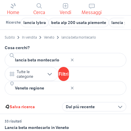
Home
Cerca
Vendi
Messaggi
lancia lybra
beta alp 200 usata piemonte
lancia yp
Ricerche
Subito
In vendita
Veneto
lancia beta montecarlo
Cosa cerchi?
Tutte le
Filtri
categorie
Salva ricerca
Dal più recente
33 risultati
Lancia beta montecarlo in Veneto