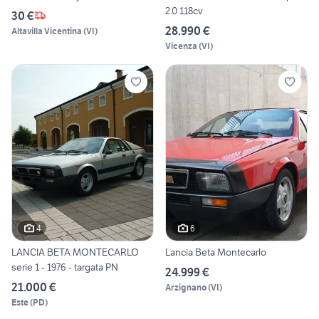
2.0 118cv
30 €
28.990 €
Altavilla Vicentina
(
VI
)
Vicenza
(
VI
)
4
6
LANCIA BETA MONTECARLO
Lancia Beta Montecarlo
serie 1 - 1976 - targata PN
24.999 €
21.000 €
Arzignano
(
VI
)
Este
(
PD
)