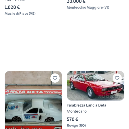
20.000 €
1.020 €
Montecchio Maggiore
(
VI
)
Musile di Piave
(
VE
)
Parabrezza Lancia Beta
Montecarlo
570 €
Rovigo
(
RO
)