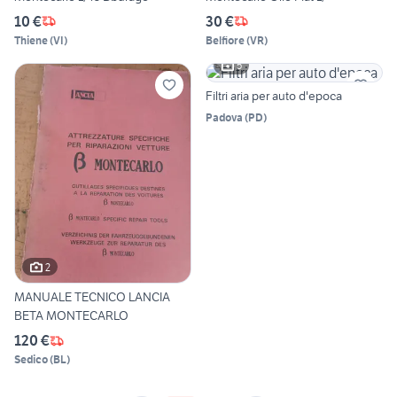
10 €
30 €
Thiene
(
VI
)
Belfiore
(
VR
)
5
Filtri aria per auto d'epoca
Padova
(
PD
)
2
MANUALE TECNICO LANCIA
BETA MONTECARLO
120 €
Sedico
(
BL
)