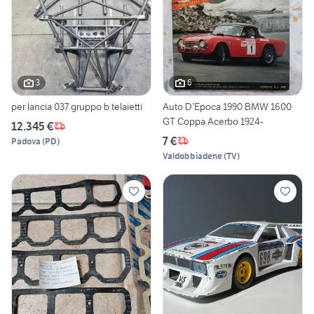
3
6
per lancia 037 gruppo b telaietti
Auto D’Epoca 1990 BMW 1600
GT Coppa Acerbo 1924-
12.345 €
7 €
Padova
(
PD
)
Valdobbiadene
(
TV
)