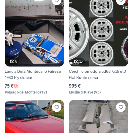
6
15
Lancia Beta Montecarlo Patrese
Cerchi cromodora cd68 7x15 et0
1980 Fly slotcar
Fiat Ruote corsa
75 €
995 €
Volpago del Montello
(
TV
)
Musile di Piave
(
VE
)