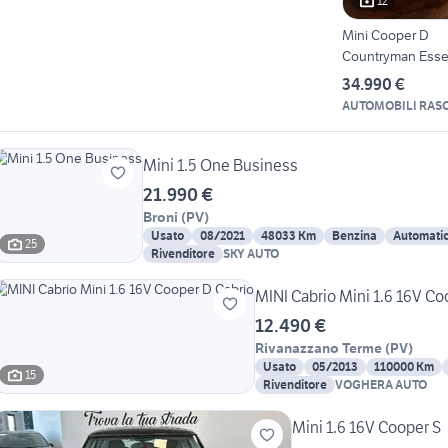
12
Mini Cooper D
Countryman Essen
34.990 €
AUTOMOBILI RAS
Mini 1.5 One Business
21.990 €
Broni
(
PV
)
Usato
08/2021
48033 Km
Benzina
Automati
25
Rivenditore
SKY AUTO
MINI Cabrio Mini 1.6 16V Co
12.490 €
Rivanazzano Terme
(
PV
)
Usato
05/2013
110000 Km
15
Rivenditore
VOGHERA AUTO
Mini 1.6 16V Cooper S