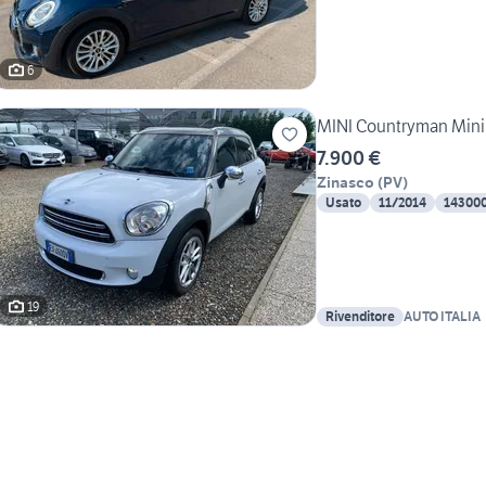
6
MINI Countryman Mini
7.900 €
Zinasco
(
PV
)
Usato
11/2014
14300
19
Rivenditore
AUTO ITALIA