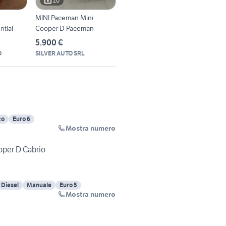
20
MINI Paceman Mini
tial
Cooper D Paceman
5.900 €
O
SILVER AUTO SRL
co
Euro 6
Mostra numero
oper D Cabrio
Diesel
Manuale
Euro 5
Mostra numero