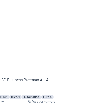
er SD Business Paceman ALL4
00 Km
Diesel
Automatico
Euro 6
Mostra numero
avia