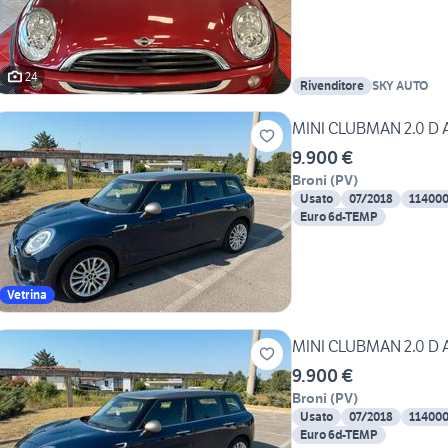
24
Rivenditore
SKY AUTO
MINI CLUBMAN 2.0 D
9.900 €
Broni
(
PV
)
Usato
07/2018
11400
Euro 6d-TEMP
Vetrina
MINI CLUBMAN 2.0 D
9.900 €
Broni
(
PV
)
Usato
07/2018
11400
Euro 6d-TEMP