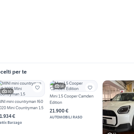
celti per te
14
30
Mini 1.5 Cooper Camden
INI mini countryman f60
Edition
020 Mini Countryman 1.5
21.900 €
1.934 €
AUTOMOBILI RASO
attix Barzago