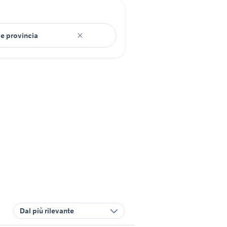
Dal più rilevante