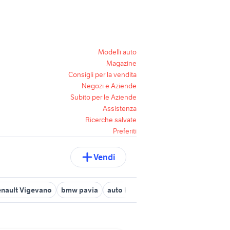
Modelli auto
Magazine
Consigli per la vendita
Negozi e Aziende
Subito per le Aziende
Assistenza
Ricerche salvate
Preferiti
Vendi
enault Vigevano
bmw pavia
auto km 0 pavia e provincia
auto 