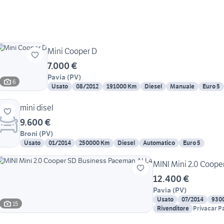
Mini Cooper D
7.000 €
Pavia
(
PV
)
6
Usato
08/2012
191000 Km
Diesel
Manuale
Euro 5
mini disel
9.600 €
Broni
(
PV
)
Usato
01/2014
250000 Km
Diesel
Automatico
Euro 5
MINI Mini 2.0 Coop
12.400 €
Pavia
(
PV
)
Usato
07/2014
930
15
Rivenditore
Privacar P