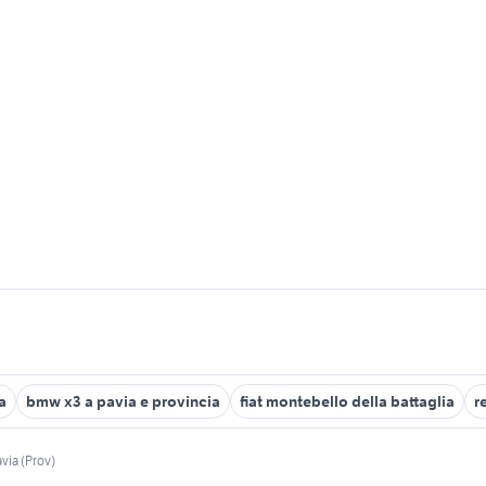
a
bmw x3 a pavia e provincia
fiat montebello della battaglia
r
avia (Prov)