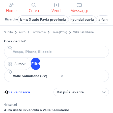
Home
Cerca
Vendi
Messaggi
bmw 3 auto Pavia provincia
hyundai pavia
alfa rom
Ricerche
Subito
Auto
Lombardia
Pavia (Prov)
Valle Salimbene
Cosa cerchi?
Filtri
Auto
Salva ricerca
Dal più rilevante
4 risultati
Auto usate in vendita a Valle Salimbene