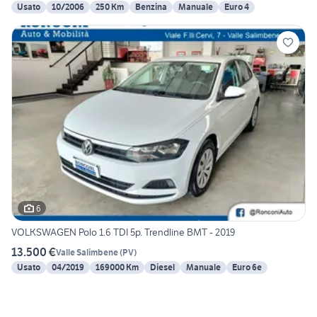
Usato
10/2006
250 Km
Benzina
Manuale
Euro 4
6
VOLKSWAGEN Polo 1.6 TDI 5p. Trendline BMT - 2019
13.500 €
Valle Salimbene
(
PV
)
Usato
04/2019
169000 Km
Diesel
Manuale
Euro 6e