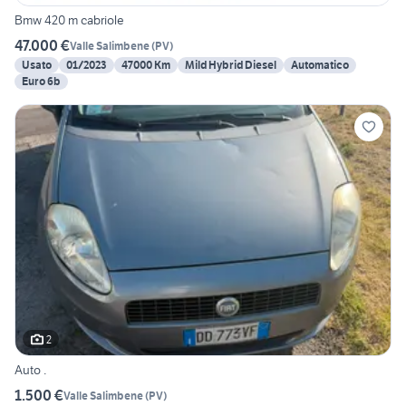
Bmw 420 m cabriole
47.000 €
Valle Salimbene
(
PV
)
Usato
01/2023
47000 Km
Mild Hybrid Diesel
Automatico
Euro 6b
2
Auto .
1.500 €
Valle Salimbene
(
PV
)