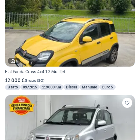
6
Fiat Panda Cross 4x4 1.3 Multijet
12.000 €
Grosio
(
SO
)
Usato
09/2015
119000 Km
Diesel
Manuale
Euro 5