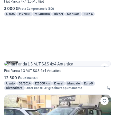
Fiat Panda 4x4 1.3 Multijet
3.000 €
Prata Camportaccio
(
SO
)
Usato
11/2008
210400 Km
Diesel
Manuale
Euro 4
16
Fiat Panda 1.3 MJT S&S 4x4 Antartica
12.500 €
Dubino
(
SO
)
Usato
03/2014
125000 Km
Diesel
Manuale
Euro 5
Rivenditore
Faber Car srl - E' gradito l'appuntamento