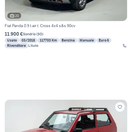
20
Fiat Panda 0.9 t.air t. Cross 4x4 s&s 90cv
11.900 €
Sondrio
(
SO
)
Usato
03/2018
117703 Km
Benzina
Manuale
Euro 6
Rivenditore
L'Auto