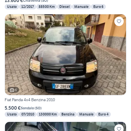
13.600 €
Chiavenna
(
SO
)
Usato
12/2017
88500 Km
Diesel
Manuale
Euro 6
6
Fiat Panda 4x4 Benzina 2010
5.500 €
Sondalo
(
SO
)
Usato
07/2010
130000 Km
Benzina
Manuale
Euro 4