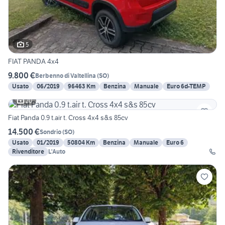
5
FIAT PANDA 4x4
9.800 €
Berbenno di Valtellina
(
SO
)
Usato
06/2019
96463 Km
Benzina
Manuale
Euro 6d-TEMP
20
Fiat Panda 0.9 t.air t. Cross 4x4 s&s 85cv
14.500 €
Sondrio
(
SO
)
Usato
01/2019
50804 Km
Benzina
Manuale
Euro 6
Rivenditore
L'Auto