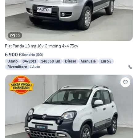
20
Fiat Panda 1.3 mjt 16v Climbing 4x4 75cv
6.900 €
Sondrio
(
SO
)
Usato
04/2011
148568 Km
Diesel
Manuale
Euro 5
Rivenditore
L'Auto