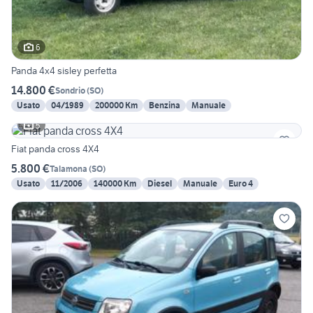
6
Panda 4x4 sisley perfetta
14.800 €
Sondrio
(
SO
)
Usato
04/1989
200000 Km
Benzina
Manuale
5
Fiat panda cross 4X4
5.800 €
Talamona
(
SO
)
Usato
11/2006
140000 Km
Diesel
Manuale
Euro 4