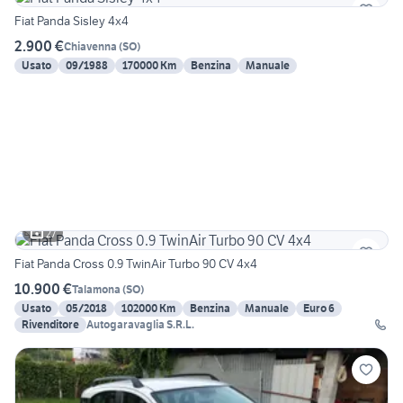
Fiat Panda Sisley 4x4
2.900 €
Chiavenna
(
SO
)
Usato
09/1988
170000 Km
Benzina
Manuale
27
Fiat Panda Cross 0.9 TwinAir Turbo 90 CV 4x4
10.900 €
Talamona
(
SO
)
Usato
05/2018
102000 Km
Benzina
Manuale
Euro 6
Rivenditore
Autogaravaglia S.R.L.