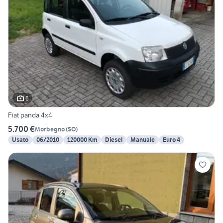
6
Fiat panda 4x4
5.700 €
Morbegno
(
SO
)
Usato
06/2010
120000 Km
Diesel
Manuale
Euro 4