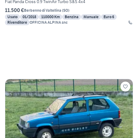
Fiat Panda Cross 0.9 TwinAir Turbo S&S 4x4
11.500 €
Berbenno di Valtellina
(
SO
)
Usato
01/2018
110000 Km
Benzina
Manuale
Euro 6
Rivenditore
OFFICINA ALPINA snc