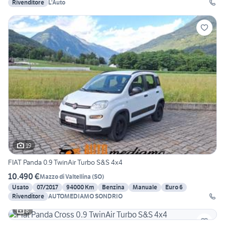
Rivenditore
L'Auto
19
FIAT Panda 0.9 TwinAir Turbo S&S 4x4
10.490 €
Mazzo di Valtellina
(
SO
)
Usato
07/2017
94000 Km
Benzina
Manuale
Euro 6
Rivenditore
AUTOMEDIAMO SONDRIO
8