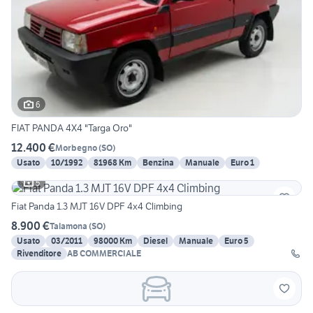
6
FIAT PANDA 4X4 "Targa Oro"
12.400 €
Morbegno
(
SO
)
Usato
10/1992
81968 Km
Benzina
Manuale
Euro 1
5
Fiat Panda 1.3 MJT 16V DPF 4x4 Climbing
8.900 €
Talamona
(
SO
)
Usato
03/2011
98000 Km
Diesel
Manuale
Euro 5
Rivenditore
AB COMMERCIALE