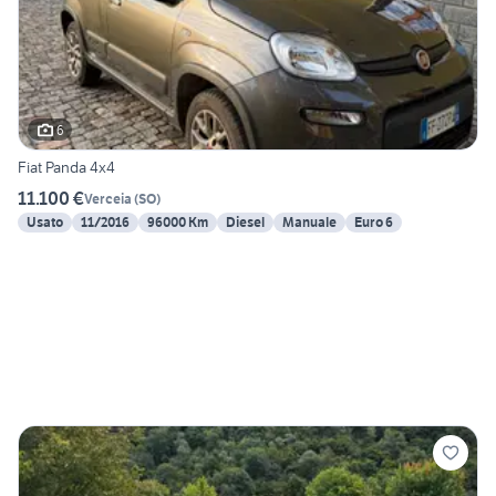
6
Fiat Panda 4x4
11.100 €
Verceia
(
SO
)
Usato
11/2016
96000 Km
Diesel
Manuale
Euro 6