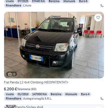
Usato
07/2020
57445 Km
Benzina
Manuale
Euro 6
Rivenditore
L'Auto
23
Fiat Panda 1.2 4x4 Climbing-NEOPATENTATI-
6.200 €
Talamona
(
SO
)
Usato
01/2010
147000 Km
Benzina
Manuale
Euro 4
Rivenditore
Autogaravaglia S.R.L.
5