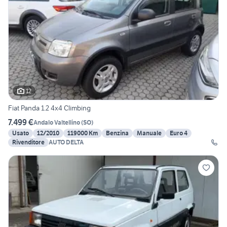
12
Fiat Panda 1.2 4x4 Climbing
7.499 €
Andalo Valtellino
(
SO
)
Usato
12/2010
119000 Km
Benzina
Manuale
Euro 4
Rivenditore
AUTO DELTA