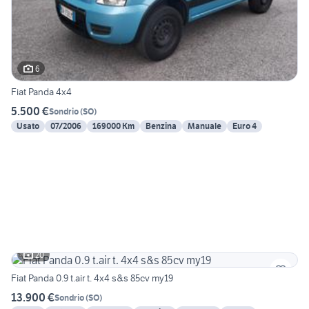
6
Fiat Panda 4x4
5.500 €
Sondrio
(
SO
)
Usato
07/2006
169000 Km
Benzina
Manuale
Euro 4
20
Fiat Panda 0.9 t.air t. 4x4 s&s 85cv my19
13.900 €
Sondrio
(
SO
)