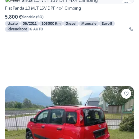
Fiat Panda 1.3 MJT 16V DPF 4x4 Climbing
5.800 €
Sondrio
(
SO
)
Usato
06/2011
105000 Km
Diesel
Manuale
Euro 5
Rivenditore
G AUTO