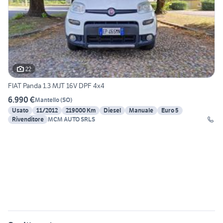
22
FIAT Panda 1.3 MJT 16V DPF 4x4
6.990 €
Mantello
(
SO
)
Usato
11/2012
219000 Km
Diesel
Manuale
Euro 5
Rivenditore
MCM AUTO SRLS