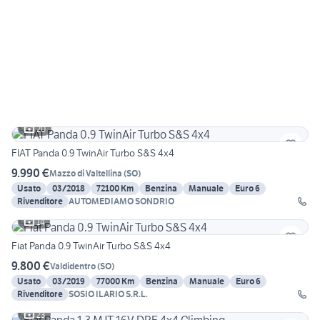
20
FIAT Panda 0.9 TwinAir Turbo S&S 4x4
9.990 €
Mazzo di Valtellina
(
SO
)
Usato
03/2018
72100 Km
Benzina
Manuale
Euro 6
Rivenditore
AUTOMEDIAMO SONDRIO
14
Fiat Panda 0.9 TwinAir Turbo S&S 4x4
9.800 €
Valdidentro
(
SO
)
Usato
03/2019
77000 Km
Benzina
Manuale
Euro 6
Rivenditore
SOSIO ILARIO S.R.L.
23