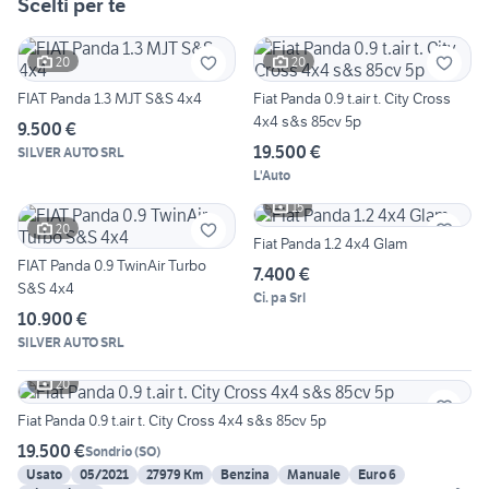
Scelti per te
20
20
FIAT Panda 1.3 MJT S&S 4x4
Fiat Panda 0.9 t.air t. City Cross
4x4 s&s 85cv 5p
9.500 €
19.500 €
SILVER AUTO SRL
L'Auto
15
20
Fiat Panda 1.2 4x4 Glam
FIAT Panda 0.9 TwinAir Turbo
7.400 €
S&S 4x4
Ci. pa Srl
10.900 €
SILVER AUTO SRL
20
Fiat Panda 0.9 t.air t. City Cross 4x4 s&s 85cv 5p
19.500 €
Sondrio
(
SO
)
Usato
05/2021
27979 Km
Benzina
Manuale
Euro 6