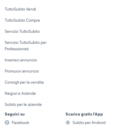
Case vacanza
TuttoSubito Vendi
Uffici e Locali
TuttoSubito Compra
commerciali
Servizio TuttoSubito
elettronica
per la casa e la
sports e hobby
Servizio TuttoSubito per
persona
Informatica
Animali
Professionisti
Arredamento e
Console e
Accessori per
Casalinghi
Inserisci annuncio
Videogiochi
animali
Elettrodomestici
Promuovi annuncio
Audio/Video
Musica e Film
Giardino e Fai da te
Consigli per la vendita
Fotografia
Libri e Riviste
Abbigliamento e
Negozi e Aziende
Telefonia
Strumenti Musicali
Accessori
Subito per le aziende
Sports
Tutto per i bambini
Seguici su
Scarica gratis l'App
Biciclette
Facebook
Subito per Android
Collezionismo