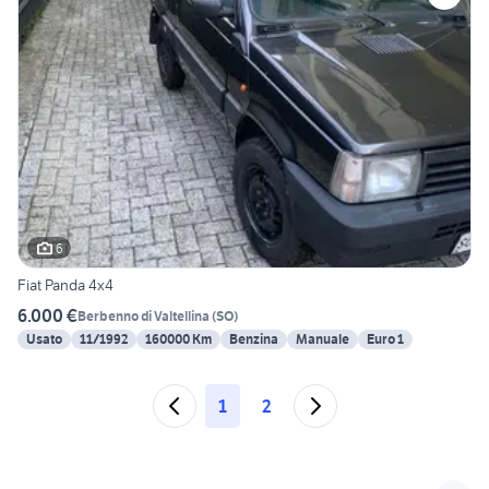
6
Fiat Panda 4x4
6.000 €
Berbenno di Valtellina
(
SO
)
Usato
11/1992
160000 Km
Benzina
Manuale
Euro 1
1
2