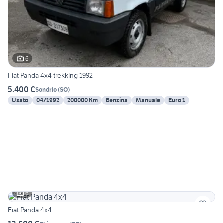
6
Fiat Panda 4x4 trekking 1992
5.400 €
Sondrio
(
SO
)
Usato
04/1992
200000 Km
Benzina
Manuale
Euro 1
6
Fiat Panda 4x4