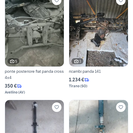
5
3
ponte posteriore fiat panda cross
ricambi panda 141
4x4
1.234 €
350 €
Tirano
(
SO
)
Avellino
(
AV
)