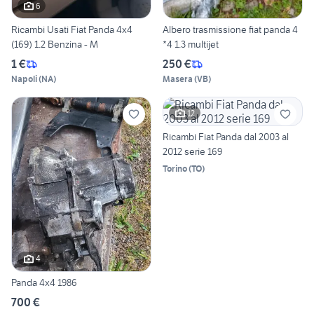
6
Ricambi Usati Fiat Panda 4x4
Albero trasmissione fiat panda 4
(169) 1.2 Benzina - M
*4 1.3 multijet
1 €
250 €
Napoli
(
NA
)
Masera
(
VB
)
12
Ricambi Fiat Panda dal 2003 al
2012 serie 169
Torino
(
TO
)
4
Panda 4x4 1986
700 €