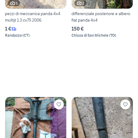
6
3
pezzi di meccanica panda 4x4
differenziale posteriore e albero
multijt 1.3 cv75 2006
fiat panda 4x4
1 €
150 €
Randazzo
(
CT
)
Chiusa di San Michele
(
TO
)