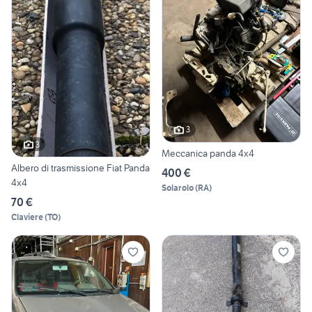
3
3
Meccanica panda 4x4
Albero di trasmissione Fiat Panda
400 €
4x4
Solarolo
(
RA
)
70 €
Claviere
(
TO
)