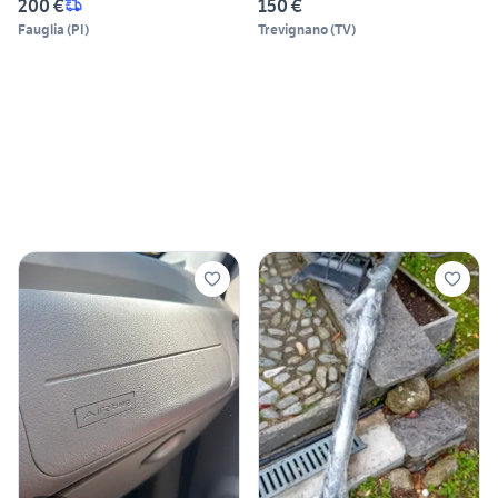
200 €
150 €
Fauglia
(
PI
)
Trevignano
(
TV
)