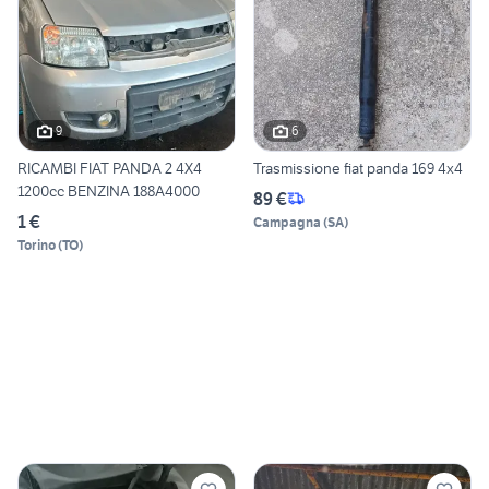
9
6
RICAMBI FIAT PANDA 2 4X4
Trasmissione fiat panda 169 4x4
1200cc BENZINA 188A4000
89 €
1 €
Campagna
(
SA
)
Torino
(
TO
)