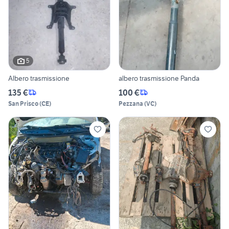
5
Albero trasmissione
albero trasmissione Panda
135 €
100 €
San Prisco
(
CE
)
Pezzana
(
VC
)