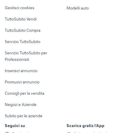
Veicoli commerciali
altro
Gestisci cookies
Modelli auto
Case vacanza
TuttoSubito Vendi
Uffici e Locali
TuttoSubito Compra
commerciali
Servizio TuttoSubito
elettronica
per la casa e la
sports e hobby
Servizio TuttoSubito per
persona
Informatica
Animali
Professionisti
Arredamento e
Console e
Accessori per
Casalinghi
Inserisci annuncio
Videogiochi
animali
Elettrodomestici
Promuovi annuncio
Audio/Video
Musica e Film
Giardino e Fai da te
Consigli per la vendita
Fotografia
Libri e Riviste
Abbigliamento e
Negozi e Aziende
Telefonia
Strumenti Musicali
Accessori
Subito per le aziende
Sports
Tutto per i bambini
Seguici su
Scarica gratis l'App
Biciclette