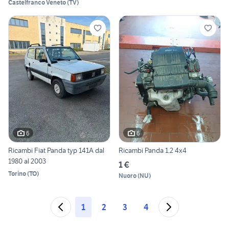
Castelfranco Veneto
(
TV
)
6
6
Ricambi Fiat Panda typ 141A dal
Ricambi Panda 1.2 4x4
1980 al 2003
1 €
Torino
(
TO
)
Nuoro
(
NU
)
1
2
3
4