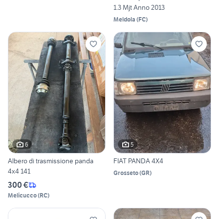
1.3 Mjt Anno 2013
Meldola
(
FC
)
6
5
Albero di trasmissione panda
FIAT PANDA 4X4
4x4 141
Grosseto
(
GR
)
300 €
Melicucco
(
RC
)