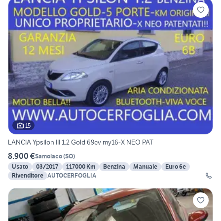
15
LANCIA Ypsilon III 1.2 Gold 69cv my16-X NEO PAT
8.900 €
Samolaco
(
SO
)
Usato
03/2017
117000 Km
Benzina
Manuale
Euro 6e
Rivenditore
AUTOCERFOGLIA