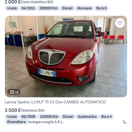
2.000 €
Cosio Valtellino
(
SO
)
Usato
04/2011
200000 Km
Diesel
Manuale
Euro 5
18
Lancia Ypsilon 1.3 MJT 75 CV Oro-CAMBIO AUTOMATICO
3.500 €
Talamona
(
SO
)
Usato
06/2009
159000 Km
Diesel
Automatico
Euro 4
Rivenditore
Autogaravaglia S.R.L.