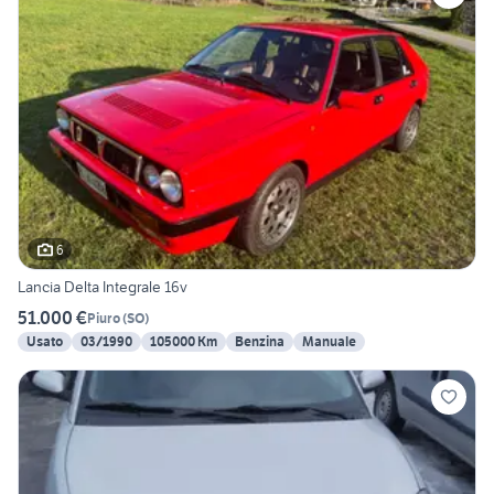
6
Lancia Delta Integrale 16v
51.000 €
Piuro
(
SO
)
Usato
03/1990
105000 Km
Benzina
Manuale