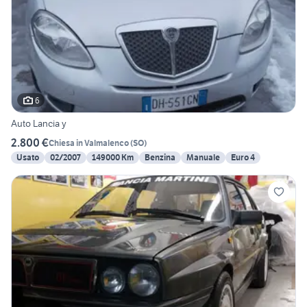
6
Auto Lancia y
2.800 €
Chiesa in Valmalenco
(
SO
)
Usato
02/2007
149000 Km
Benzina
Manuale
Euro 4