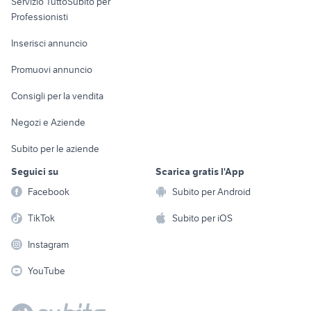
Servizio TuttoSubito per
persona
Informatica
Animali
Professionisti
Arredamento e
Console e
Accessori per
Casalinghi
Inserisci annuncio
Videogiochi
animali
Elettrodomestici
Promuovi annuncio
Audio/Video
Musica e Film
Giardino e Fai da te
Consigli per la vendita
Fotografia
Libri e Riviste
Abbigliamento e
Negozi e Aziende
Telefonia
Strumenti Musicali
Accessori
Subito per le aziende
Sports
Tutto per i bambini
Seguici su
Scarica gratis l'App
Biciclette
Facebook
Subito per Android
Collezionismo
TikTok
Subito per iOS
Instagram
YouTube