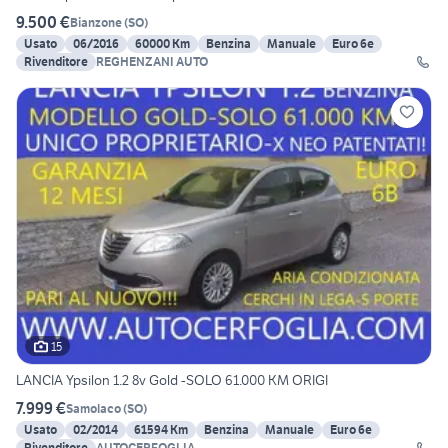
9.500 €
Bianzone
(
SO
)
Usato
06/2016
60000 Km
Benzina
Manuale
Euro 6e
Rivenditore
REGHENZANI AUTO
15
LANCIA Ypsilon 1.2 8v Gold -SOLO 61.000 KM ORIGI
7.999 €
Samolaco
(
SO
)
Usato
02/2014
61594 Km
Benzina
Manuale
Euro 6e
Rivenditore
AUTOCERFOGLIA