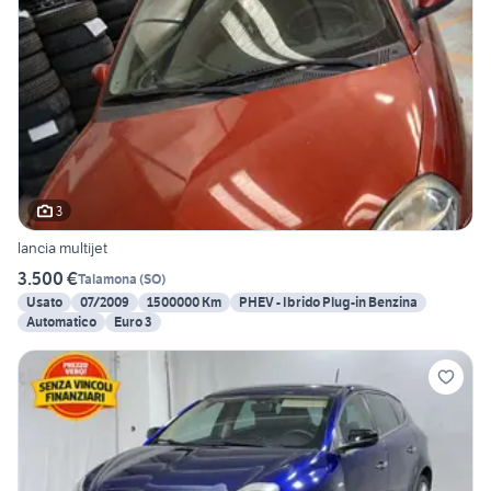
3
lancia multijet
3.500 €
Talamona
(
SO
)
Usato
07/2009
1500000 Km
PHEV - Ibrido Plug-in Benzina
Automatico
Euro 3