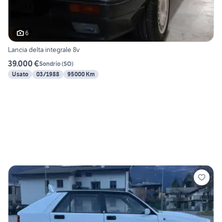
6
Lancia delta integrale 8v
39.000 €
Sondrio
(
SO
)
Usato
03/1988
95000 Km