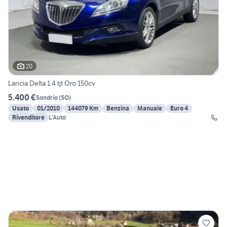
20
Lancia Delta 1.4 tjt Oro 150cv
5.400 €
Sondrio
(
SO
)
Usato
01/2010
144079 Km
Benzina
Manuale
Euro 4
Rivenditore
L'Auto