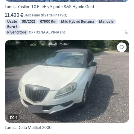
Lancia Ypsilon 1.0 FireFly 5 porte S&S Hybrid Gold
11.400 €
Berbenno di Valtellina
(
SO
)
Usato
08/2022
67500 Km
Mild Hybrid Benzina
Manuale
Euro 6
Rivenditore
OFFICINA ALPINA snc
4
Lancia Delta Multijet 2000