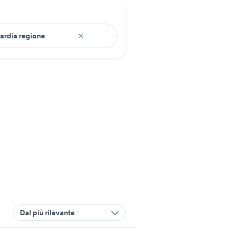
Dal più rilevante