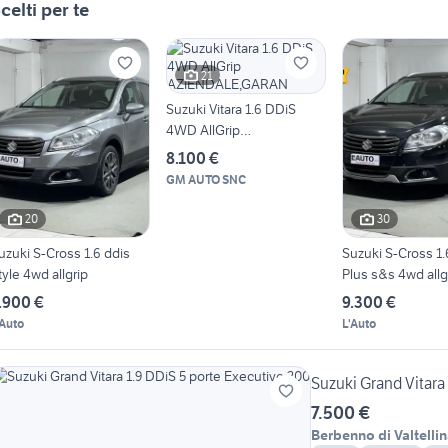
celti per te
21
Suzuki Vitara 1.6 DDiS
4WD AllGrip
AZIENDALE,GARAN
8.100 €
GM AUTO SNC
20
30
uzuki S-Cross 1.6 ddis
Suzuki S-Cross 1.
tyle 4wd allgrip
Plus s&s 4wd allg
.900 €
9.300 €
'Auto
L'Auto
Suzuki Grand Vitara
7.500 €
Berbenno di Valtelli