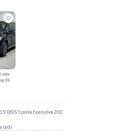
6 ddis
rip E6
 1.9 DDiS 5 porte Executive 200
na
(
SO
)