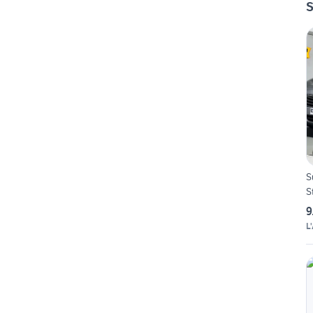
S
S
S
9
L