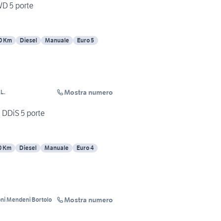
WD 5 porte
0 Km
Diesel
Manuale
Euro 5
Mostra numero
L.
9 DDiS 5 porte
0 Km
Diesel
Manuale
Euro 4
Mostra numero
ni Mendeni Bortolo