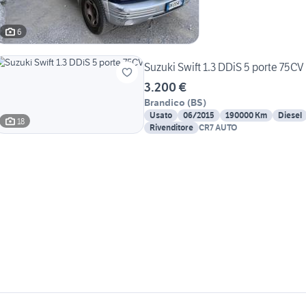
6
Suzuki Swift 1.3 DDiS 5 porte 75CV
3.200 €
Brandico
(
BS
)
Usato
06/2015
190000 Km
Diesel
18
Rivenditore
CR7 AUTO