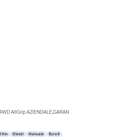
iS 4WD AllGrip AZIENDALE,GARAN
0 Km
Diesel
Manuale
Euro 6