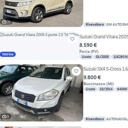
21
Rivenditore
GM AUTO SN
Suzuki Grand Vitara 2005
8.590 €
Pavia
(
PV
)
Vetrina
Usato
01/2005
118290 
Suzuki SX4 S-Cross 1.6
9.800 €
Buccinasco
(
MI
)
Usato
10/2014
64000
5
Rivenditore
AUTONAVIGL