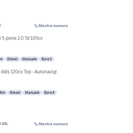
Mostra numero
C
 5 porte 2.0 Td 109cv
Km
Diesel
Manuale
Euro 3
 ddis 120cv Top - Autonavigl
 Km
Diesel
Manuale
Euro 5
Mostra numero
I SRL