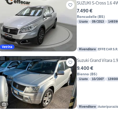
SUZUKI S-Cross 1.6 4
7.490 €
Roncadelle
(
BS
)
Usato
09/2013
14939
Vetrina
Rivenditore
EFFE CAR S.R.
Suzuki Grand Vitara 1.
9.400 €
Bienno
(
BS
)
Usato
10/2007
13900
5
Rivenditore
Autoriparazio