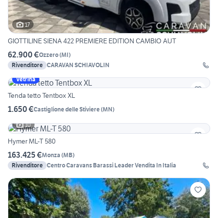
17
GIOTTILINE SIENA 422 PREMIERE EDITION CAMBIO AUT
62.900 €
Ozzero
(
MI
)
Rivenditore
CARAVAN SCHIAVOLIN
Vetrina
Tenda tetto Tentbox XL
1.650 €
Castiglione delle Stiviere
(
MN
)
10
Hymer ML-T 580
163.425 €
Monza
(
MB
)
Rivenditore
Centro Caravans Barassi Leader Vendita In Italia