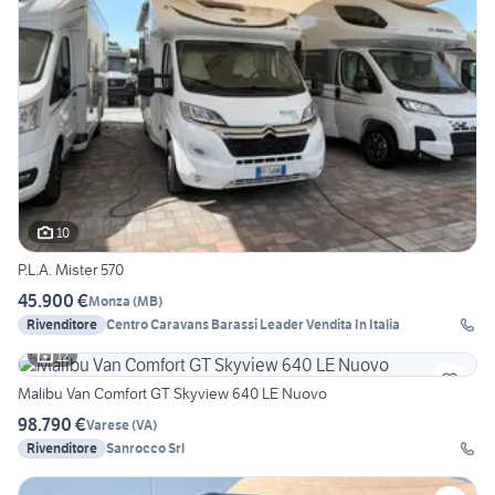
10
P.L.A. Mister 570
45.900 €
Monza
(
MB
)
Rivenditore
Centro Caravans Barassi Leader Vendita In Italia
12
Malibu Van Comfort GT Skyview 640 LE Nuovo
98.790 €
Varese
(
VA
)
Rivenditore
Sanrocco Srl