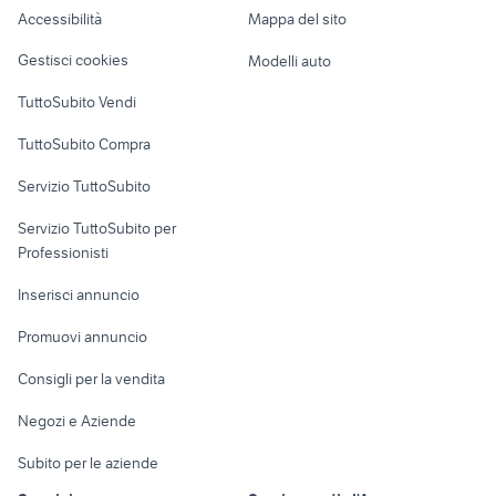
Accessibilità
Mappa del sito
Loft, mansarde e
Veicoli commerciali
altro
Gestisci cookies
Modelli auto
Case vacanza
TuttoSubito Vendi
Uffici e Locali
TuttoSubito Compra
commerciali
Servizio TuttoSubito
elettronica
per la casa e la
sports e hobby
Servizio TuttoSubito per
persona
Informatica
Animali
Professionisti
Arredamento e
Console e
Accessori per
Casalinghi
Inserisci annuncio
Videogiochi
animali
Elettrodomestici
Promuovi annuncio
Audio/Video
Musica e Film
Giardino e Fai da te
Consigli per la vendita
Fotografia
Libri e Riviste
Abbigliamento e
Negozi e Aziende
Telefonia
Strumenti Musicali
Accessori
Subito per le aziende
Sports
Tutto per i bambini