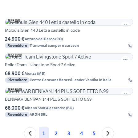
9
Mclouis Glen 440 Letti a castello in coda
24.900 €
Anzano del Parco
(
CO
)
Rivenditore
Transwe.it camper e caravan
10
Roller Team Livingstone Sport 7 Active
68.900 €
Monza
(
MB
)
Rivenditore
Centro Caravans Barassi Leader Vendita In Italia
15
BENIMAR BENIVAN 144 PLUS SOFFIETTO 5.99
66.000 €
Albano Sant'Alessandro
(
BG
)
Rivenditore
ARDN SRL
1
2
3
4
5