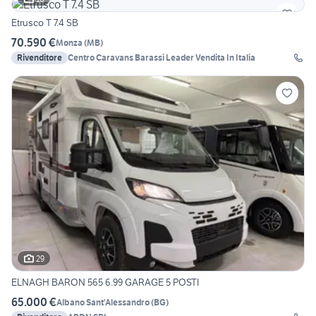
Etrusco T 7.4 SB
70.590 €
Monza
(
MB
)
Rivenditore
Centro Caravans Barassi Leader Vendita In Italia
29
ELNAGH BARON 565 6.99 GARAGE 5 POSTI
65.000 €
Albano Sant'Alessandro
(
BG
)