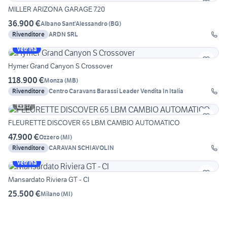
MILLER ARIZONA GARAGE 7.20
36.900 €
Albano Sant'Alessandro
(
BG
)
Rivenditore
ARDN SRL
Vetrina
Hymer Grand Canyon S Crossover
118.900 €
Monza
(
MB
)
Rivenditore
Centro Caravans Barassi Leader Vendita In Italia
17
FLEURETTE DISCOVER 65 LBM CAMBIO AUTOMATICO
47.900 €
Ozzero
(
MI
)
Rivenditore
CARAVAN SCHIAVOLIN
Vetrina
Mansardato Riviera GT - CI
25.500 €
Milano
(
MI
)