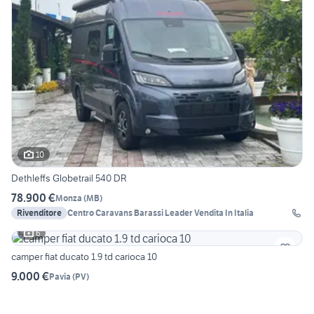
10
Dethleffs Globetrail 540 DR
78.900 €
Monza
(
MB
)
Rivenditore
Centro Caravans Barassi Leader Vendita In Italia
6
camper fiat ducato 1.9 td carioca 10
9.000 €
Pavia
(
PV
)