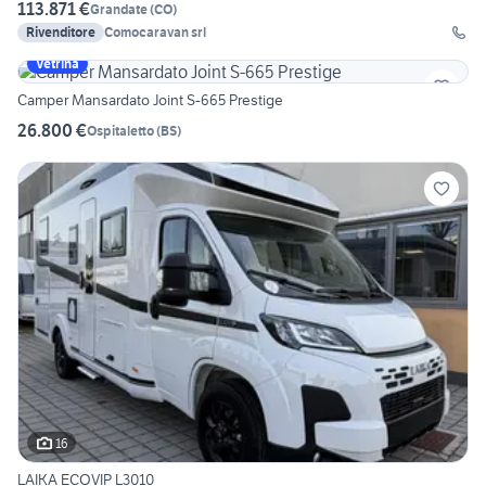
113.871 €
Grandate
(
CO
)
Rivenditore
Comocaravan srl
Vetrina
Camper Mansardato Joint S-665 Prestige
26.800 €
Ospitaletto
(
BS
)
16
LAIKA ECOVIP L3010