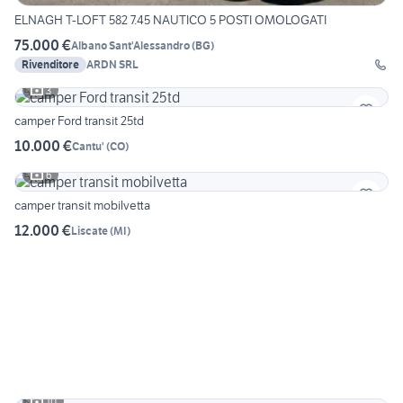
ELNAGH T-LOFT 582 7.45 NAUTICO 5 POSTI OMOLOGATI
75.000 €
Albano Sant'Alessandro
(
BG
)
Rivenditore
ARDN SRL
3
camper Ford transit 25td
10.000 €
Cantu'
(
CO
)
6
camper transit mobilvetta
12.000 €
Liscate
(
MI
)
10