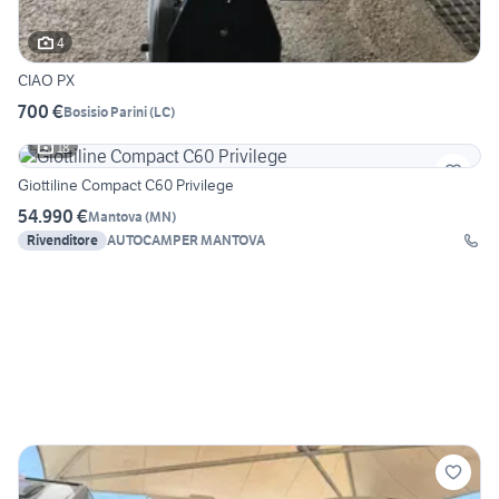
4
CIAO PX
700 €
Bosisio Parini
(
LC
)
18
Giottiline Compact C60 Privilege
54.990 €
Mantova
(
MN
)
Rivenditore
AUTOCAMPER MANTOVA