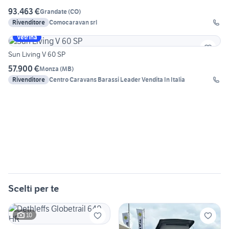
93.463 €
Grandate
(
CO
)
Rivenditore
Comocaravan srl
Vetrina
Sun Living V 60 SP
57.900 €
Monza
(
MB
)
Rivenditore
Centro Caravans Barassi Leader Vendita In Italia
Scelti per te
10