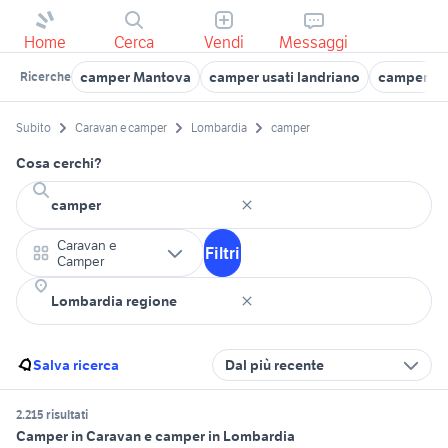
Home
Cerca
Vendi
Messaggi
camper Mantova
camper usati landriano
camper usa
Ricerche
Subito
Caravan e camper
Lombardia
camper
Cosa cerchi?
Caravan e
Filtri
Camper
Salva ricerca
Dal più recente
2.215 risultati
Camper in Caravan e camper in Lombardia