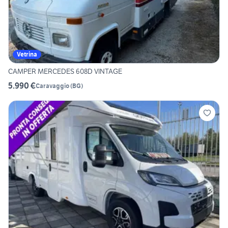
Vetrina
CAMPER MERCEDES 608D VINTAGE
5.990 €
Caravaggio
(
BG
)