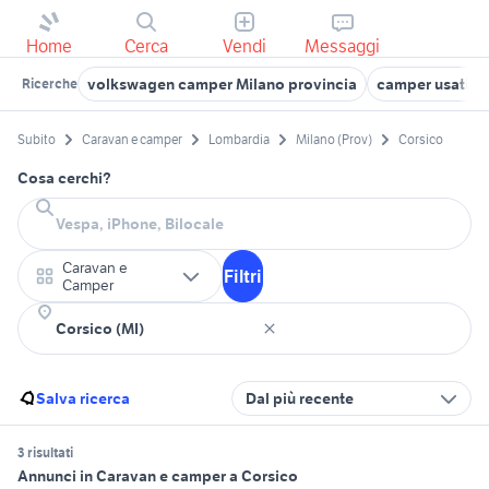
Home
Cerca
Vendi
Messaggi
volkswagen camper Milano provincia
camper usati b
Ricerche
Subito
Caravan e camper
Lombardia
Milano (Prov)
Corsico
Cosa cerchi?
Caravan e
Filtri
Camper
Salva ricerca
Dal più recente
3 risultati
Annunci in Caravan e camper a Corsico