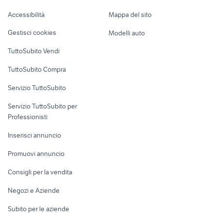
Caravan e Camper
Accessibilità
Mappa del sito
Loft, mansarde e
Veicoli commerciali
altro
Gestisci cookies
Modelli auto
Case vacanza
TuttoSubito Vendi
Uffici e Locali
TuttoSubito Compra
commerciali
Servizio TuttoSubito
elettronica
per la casa e la
sports e hobby
Servizio TuttoSubito per
persona
Informatica
Animali
Professionisti
Arredamento e
Console e
Accessori per
Casalinghi
Inserisci annuncio
Videogiochi
animali
Elettrodomestici
Promuovi annuncio
Audio/Video
Musica e Film
Giardino e Fai da te
Consigli per la vendita
Fotografia
Libri e Riviste
Abbigliamento e
Negozi e Aziende
Telefonia
Strumenti Musicali
Accessori
Subito per le aziende
Sports
Tutto per i bambini