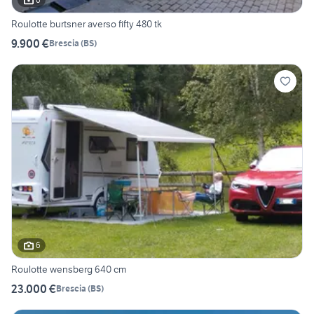
Roulotte burtsner averso fifty 480 tk
9.900 €
Brescia
(
BS
)
6
Roulotte wensberg 640 cm
23.000 €
Brescia
(
BS
)