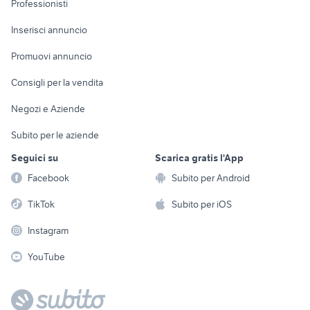
Professionisti
Arredamento e
Console e
Accessori per
Casalinghi
Inserisci annuncio
Videogiochi
animali
Elettrodomestici
Promuovi annuncio
Audio/Video
Musica e Film
Giardino e Fai da te
Consigli per la vendita
Fotografia
Libri e Riviste
Abbigliamento e
Negozi e Aziende
Telefonia
Strumenti Musicali
Accessori
Subito per le aziende
Sports
Tutto per i bambini
Seguici su
Scarica gratis l'App
Biciclette
Facebook
Subito per Android
Collezionismo
TikTok
Subito per iOS
Instagram
YouTube