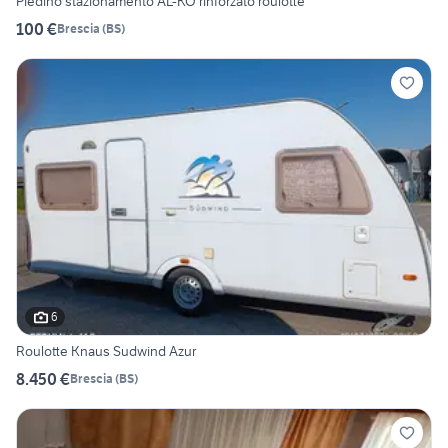
Piedino stazionamento AL-KO rinforzato roulotte
100 €
Brescia
(
BS
)
6
Roulotte Knaus Sudwind Azur
8.450 €
Brescia
(
BS
)