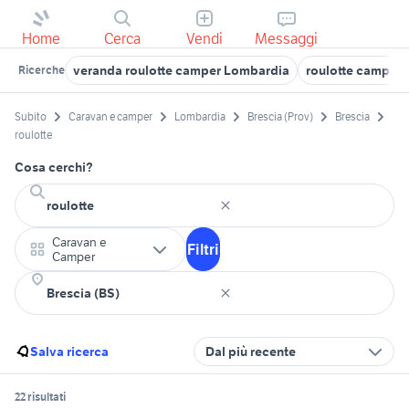
Home
Cerca
Vendi
Messaggi
veranda roulotte camper Lombardia
roulotte camper 
Ricerche
Subito
Caravan e camper
Lombardia
Brescia (Prov)
Brescia
roulotte
Cosa cerchi?
Caravan e
Filtri
Camper
Salva ricerca
Dal più recente
22 risultati