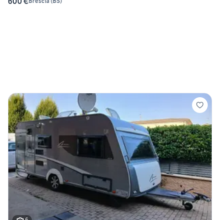
600 €
Brescia
(
BS
)
6