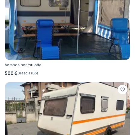
Veranda per roulotte
500 €
Brescia
(
BS
)