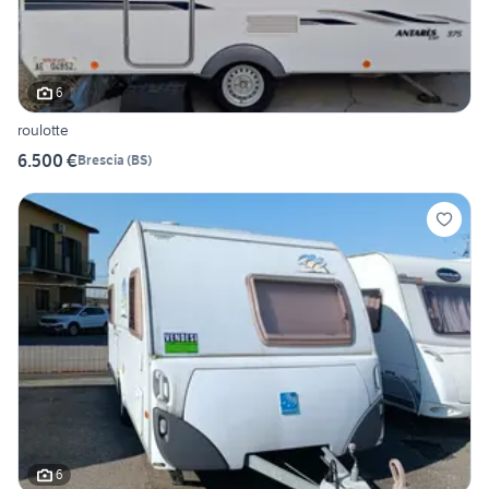
6
roulotte
6.500 €
Brescia
(
BS
)
6