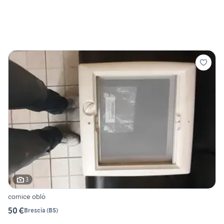
3
cornice oblò
50 €
Brescia
(
BS
)