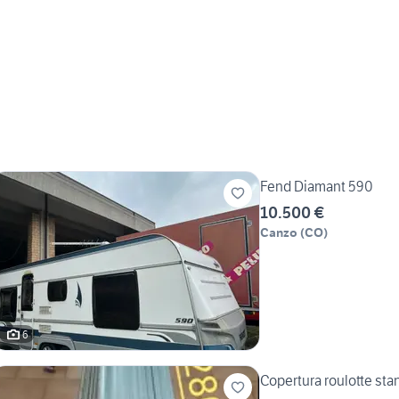
Fend Diamant 590
10.500 €
Canzo
(
CO
)
6
Copertura roulotte stan