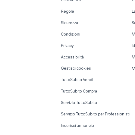
camper Mantova
c
Accessori Auto
Camere/Posti l
Regole
L
b
Moto e Scooter
Ville singole e
Sicurezza
S
Accessori Moto
Terreni e rustic
Condizioni
M
Nautica
Garage e box
Privacy
I
Caravan e Camper
Loft, mansarde 
Accessibilità
M
Veicoli commerciali
Case vacanza
Gestisci cookies
M
Uffici e Locali
TuttoSubito Vendi
commerciali
TuttoSubito Compra
Servizio TuttoSubito
Servizio TuttoSubito per Professionisti
Inserisci annuncio