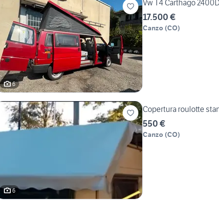
Vw T4 Carthago 2400D
17.500 €
Canzo
(
CO
)
6
Copertura roulotte stan
550 €
Canzo
(
CO
)
6