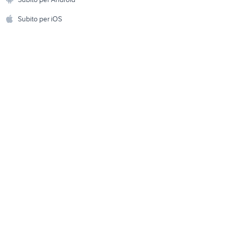
ento e
Accessori per animali
hi
Subito per iOS
Musica e Film
omestici
Libri e Riviste
e Fai da te
Strumenti Musicali
amento e
ri
Sports
 i bambini
Biciclette
Collezionismo