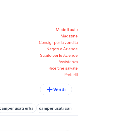
Modelli auto
Magazine
Consigli per la vendita
Negozi e Aziende
Subito per le Aziende
Assistenza
Ricerche salvate
Preferiti
Vendi
camper usati erba
camper usati cantu
camper Porlezza
camper