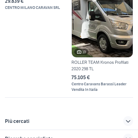
29.839 €
CENTRO MILANO CARAVAN SRL
10
ROLLER TEAM Kronos Profilati
2020 298 TL
75.105 €
Centro Caravans Barassi Leader
Vendita In Italia
Più cercati
Correlati
Richerche simili
Suggerimenti