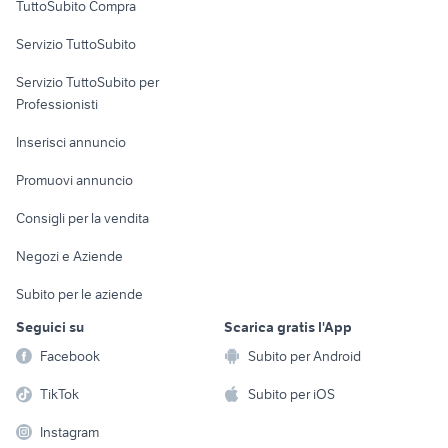
TuttoSubito Compra
commerciali
Servizio TuttoSubito
elettronica
per la casa e la
sports e hobby
Servizio TuttoSubito per
persona
Informatica
Animali
Professionisti
Arredamento e
Console e
Accessori per
Casalinghi
Inserisci annuncio
Videogiochi
animali
Elettrodomestici
Promuovi annuncio
Audio/Video
Musica e Film
Giardino e Fai da te
Consigli per la vendita
Fotografia
Libri e Riviste
Abbigliamento e
Negozi e Aziende
Telefonia
Strumenti Musicali
Accessori
Subito per le aziende
Sports
Tutto per i bambini
Seguici su
Scarica gratis l'App
Biciclette
Facebook
Subito per Android
Collezionismo
TikTok
Subito per iOS
Instagram