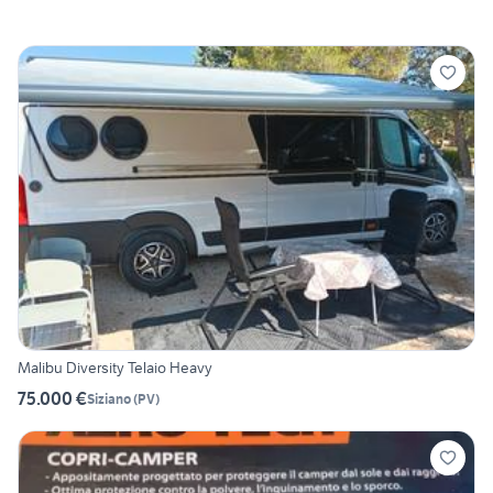
Malibu Diversity Telaio Heavy
75.000 €
Siziano
(
PV
)