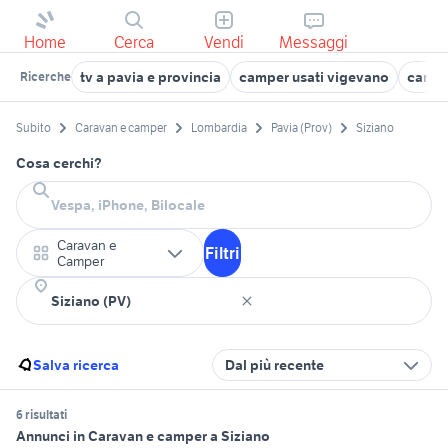
Home
Cerca
Vendi
Messaggi
tv a pavia e provincia
camper usati vigevano
camper
Ricerche
Subito
Caravan e camper
Lombardia
Pavia (Prov)
Siziano
Cosa cerchi?
Caravan e
Filtri
Camper
Salva ricerca
Dal più recente
6 risultati
Annunci in Caravan e camper a Siziano