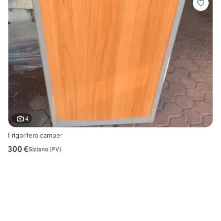
4
Frigorifero camper
300 €
Siziano
(
PV
)