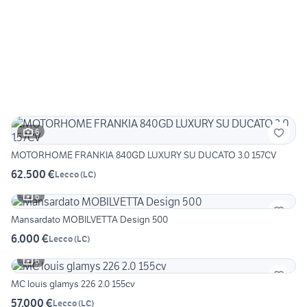
6
MOTORHOME FRANKIA 840GD LUXURY SU DUCATO 3.0 157CV
62.500 €
Lecco
(
LC
)
6
Mansardato MOBILVETTA Design 500
6.000 €
Lecco
(
LC
)
6
MC louis glamys 226 2.0 155cv
57.000 €
Lecco
(
LC
)