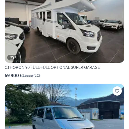
6
C.I HORON 90 FULL FULL OPTIONAL SUPER GARAGE
69.900 €
Lecco
(
LC
)