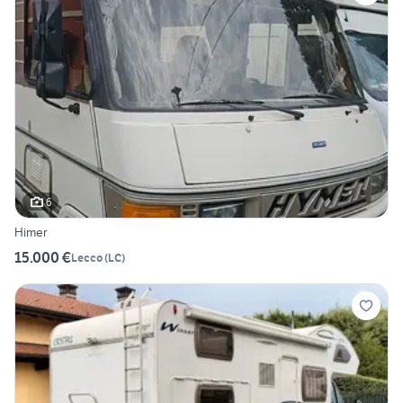
6
Himer
15.000 €
Lecco
(
LC
)