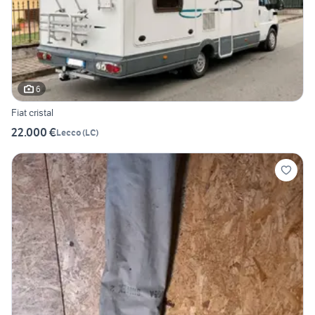
6
Fiat cristal
22.000 €
Lecco
(
LC
)