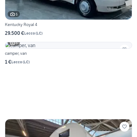
6
Kentucky Royal 4
29.500 €
Lecco
(
LC
)
6
camper, van
1 €
Lecco
(
LC
)