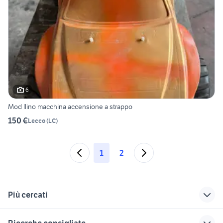
6
Mod llino macchina accensione a strappo
150 €
Lecco
(
LC
)
1
2
Più cercati
Correlati
Richerche simili
Suggerimenti