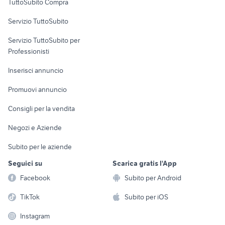
TuttoSubito Compra
commerciali
Servizio TuttoSubito
elettronica
per la casa e la
sports e hobby
Servizio TuttoSubito per
persona
Informatica
Animali
Professionisti
Arredamento e
Console e
Accessori per
Casalinghi
Inserisci annuncio
Videogiochi
animali
Elettrodomestici
Promuovi annuncio
Audio/Video
Musica e Film
Giardino e Fai da te
Consigli per la vendita
Fotografia
Libri e Riviste
Abbigliamento e
Negozi e Aziende
Telefonia
Strumenti Musicali
Accessori
Subito per le aziende
Sports
Tutto per i bambini
Seguici su
Scarica gratis l'App
Biciclette
Facebook
Subito per Android
Collezionismo
TikTok
Subito per iOS
Instagram