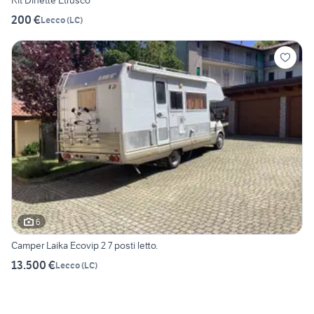
Kit Dinette Etrusco
200 €
Lecco
(
LC
)
6
Camper Laika Ecovip 2 7 posti letto.
13.500 €
Lecco
(
LC
)