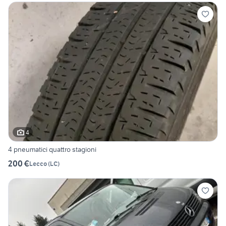
4
4 pneumatici quattro stagioni
200 €
Lecco
(
LC
)