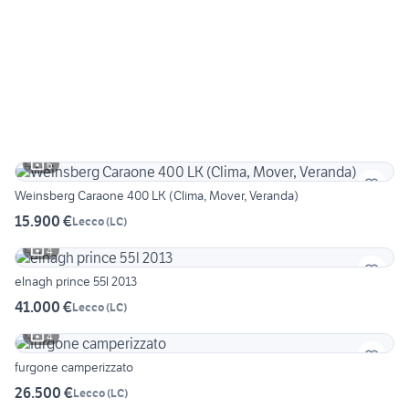
6
Weinsberg Caraone 400 LK (Clima, Mover, Veranda)
15.900 €
Lecco
(
LC
)
4
elnagh prince 55l 2013
41.000 €
Lecco
(
LC
)
4
furgone camperizzato
26.500 €
Lecco
(
LC
)