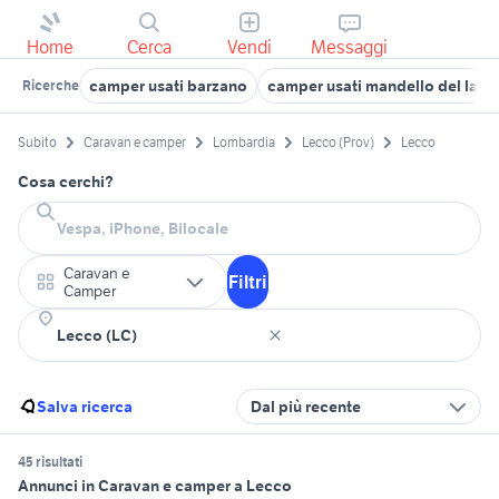
Home
Cerca
Vendi
Messaggi
camper usati barzano
camper usati mandello del lario
Ricerche
Subito
Caravan e camper
Lombardia
Lecco (Prov)
Lecco
Cosa cerchi?
Caravan e
Filtri
Camper
Salva ricerca
Dal più recente
45 risultati
Annunci in Caravan e camper a Lecco