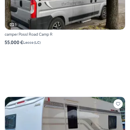
6
camper Possl Road Camp R
55.000 €
Lecco
(
LC
)