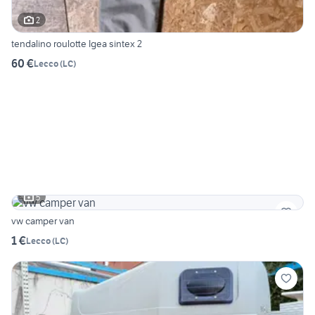
2
tendalino roulotte Igea sintex 2
60 €
Lecco
(
LC
)
5
vw camper van
1 €
Lecco
(
LC
)