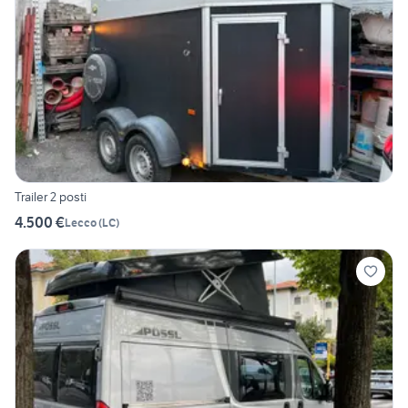
Trailer 2 posti
4.500 €
Lecco
(
LC
)