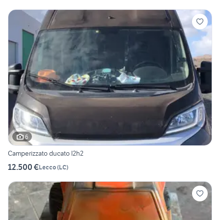
6
Camperizzato ducato l2h2
12.500 €
Lecco
(
LC
)