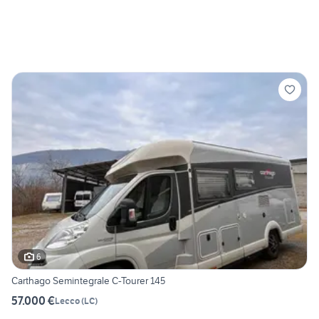
6
Carthago Semintegrale C-Tourer 145
57.000 €
Lecco
(
LC
)