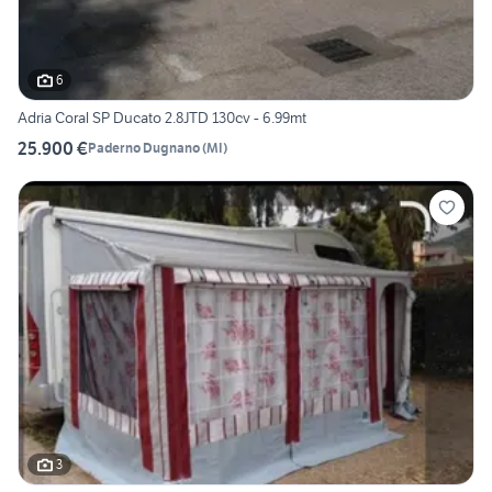
6
Adria Coral SP Ducato 2.8JTD 130cv - 6.99mt
25.900 €
Paderno Dugnano
(
MI
)
3