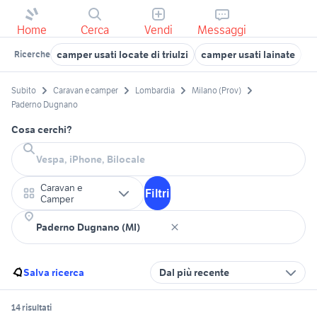
Home
Cerca
Vendi
Messaggi
camper usati locate di triulzi
camper usati lainate
c
Ricerche
Subito
Caravan e camper
Lombardia
Milano (Prov)
Paderno Dugnano
Cosa cerchi?
Caravan e
Filtri
Camper
Salva ricerca
Dal più recente
14 risultati