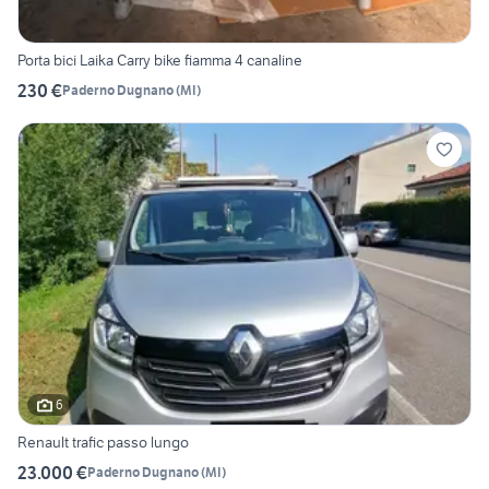
Porta bici Laika Carry bike fiamma 4 canaline
230 €
Paderno Dugnano
(
MI
)
6
Renault trafic passo lungo
23.000 €
Paderno Dugnano
(
MI
)