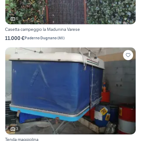
6
Casetta campeggio la Madunina Varese
11.000 €
Paderno Dugnano
(
MI
)
3
Tenda maggiolina