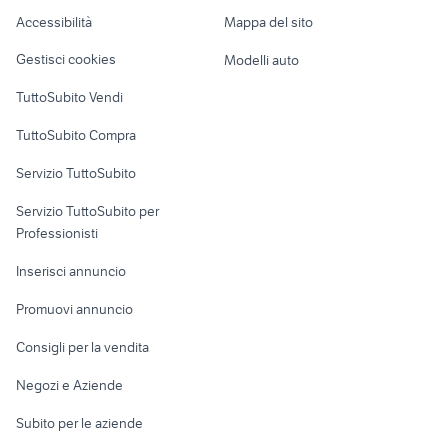
radiocomando 2 4 ghz
gopro Piemonte
Caravan e Camper
gussago
Accessibilità
Mappa del sito
Loft, mansarde e
Veicoli commerciali
altro
Gestisci cookies
Modelli auto
Case vacanza
TuttoSubito Vendi
Uffici e Locali
TuttoSubito Compra
commerciali
Servizio TuttoSubito
elettronica
per la casa e la
sports e hobby
Servizio TuttoSubito per
persona
Informatica
Animali
Professionisti
Arredamento e
Console e
Accessori per
Casalinghi
Inserisci annuncio
Videogiochi
animali
Elettrodomestici
Promuovi annuncio
Audio/Video
Musica e Film
Giardino e Fai da te
Consigli per la vendita
Fotografia
Libri e Riviste
Abbigliamento e
Negozi e Aziende
Telefonia
Strumenti Musicali
Accessori
Subito per le aziende
Sports
Tutto per i bambini