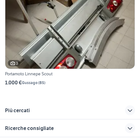
3
Portamoto Linnepe Scout
1.000 €
Gussago
(
BS
)
Più cercati
Correlati
Richerche simili
Suggerimenti
Ricerche consigliate
camper usati
camper usati
camper usati poggio
montichiari
peschiera borromeo
rusco