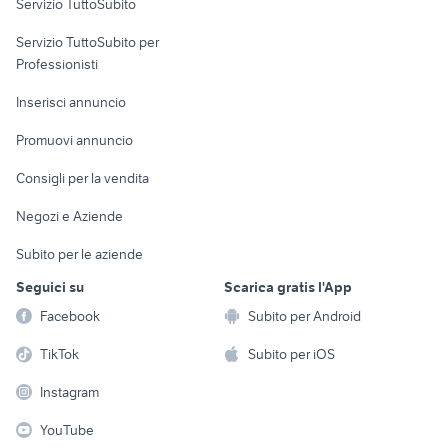
Servizio TuttoSubito
elettronica
per la casa e la
sports e hobby
Servizio TuttoSubito per
persona
Informatica
Animali
Professionisti
Arredamento e
Console e
Accessori per
Casalinghi
Inserisci annuncio
Videogiochi
animali
Elettrodomestici
Promuovi annuncio
Audio/Video
Musica e Film
Giardino e Fai da te
Consigli per la vendita
Fotografia
Libri e Riviste
Abbigliamento e
Negozi e Aziende
Telefonia
Strumenti Musicali
Accessori
Subito per le aziende
Sports
Tutto per i bambini
Seguici su
Scarica gratis l'App
Biciclette
Facebook
Subito per Android
Collezionismo
TikTok
Subito per iOS
Instagram
YouTube