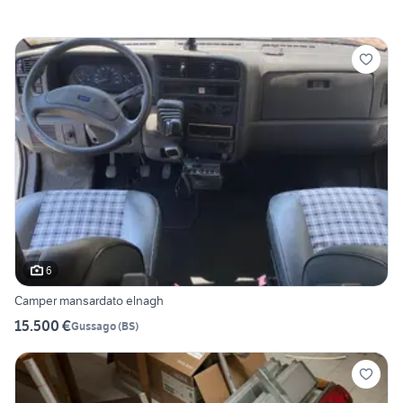
6
Camper mansardato elnagh
15.500 €
Gussago
(
BS
)