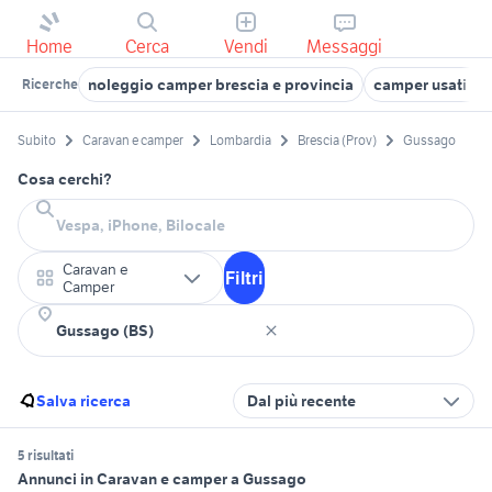
Home
Cerca
Vendi
Messaggi
noleggio camper brescia e provincia
camper usati lo
Ricerche
Subito
Caravan e camper
Lombardia
Brescia (Prov)
Gussago
Cosa cerchi?
Caravan e
Filtri
Camper
Salva ricerca
Dal più recente
5 risultati
Annunci in Caravan e camper a Gussago