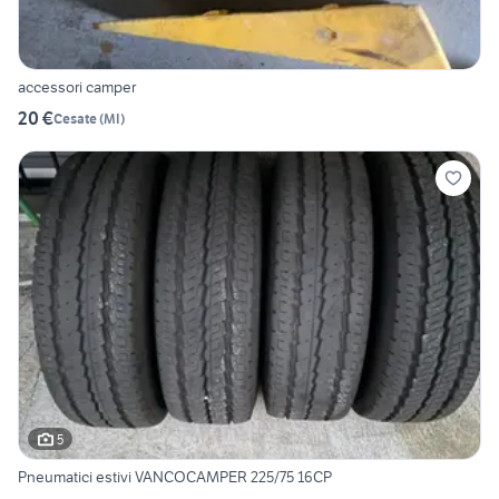
accessori camper
20 €
Cesate
(
MI
)
5
Pneumatici estivi VANCOCAMPER 225/75 16CP