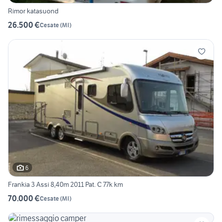
Rimor katasuond
26.500 €
Cesate
(
MI
)
6
Frankia 3 Assi 8,40m 2011 Pat. C 77k km
70.000 €
Cesate
(
MI
)