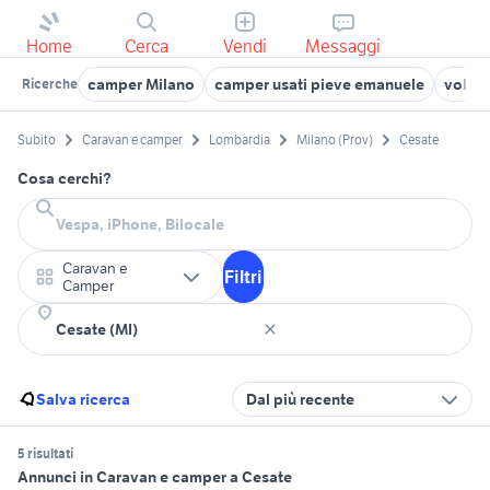
Home
Cerca
Vendi
Messaggi
camper Milano
camper usati pieve emanuele
volks
Ricerche
Subito
Caravan e camper
Lombardia
Milano (Prov)
Cesate
Cosa cerchi?
Caravan e
Filtri
Camper
Salva ricerca
Dal più recente
5 risultati
Annunci in Caravan e camper a Cesate